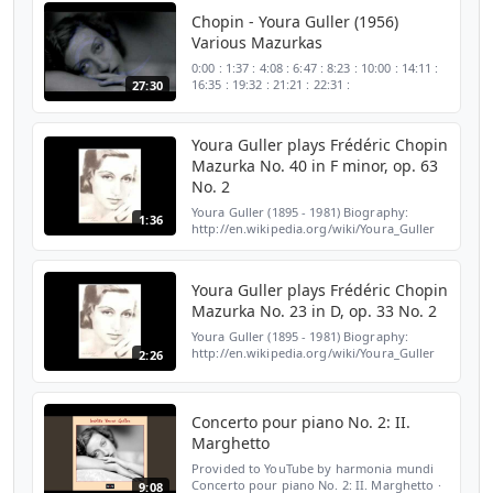
Chopin - Youra Guller (1956)
Various Mazurkas
0:00 : 1:37 : 4:08 : 6:47 : 8:23 : 10:00 : 14:11 :
16:35 : 19:32 : 21:21 : 22:31 :
27:30
Youra Guller plays Frédéric Chopin
Mazurka No. 40 in F minor, op. 63
No. 2
Youra Guller (1895 - 1981) Biography:
1:36
http://en.wikipedia.org/wiki/Youra_Guller
Recorded 25 - 28 June 1956, Salle Adyar,
Paris
Youra Guller plays Frédéric Chopin
Mazurka No. 23 in D, op. 33 No. 2
Youra Guller (1895 - 1981) Biography:
http://en.wikipedia.org/wiki/Youra_Guller
2:26
Recorded 25 - 28 June 1956, Salle Adyar,
Paris
Concerto pour piano No. 2: II.
Marghetto
Provided to YouTube by harmonia mundi
Concerto pour piano No. 2: II. Marghetto ·
9:08