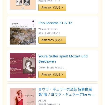
発売日
2008-12-16
Amazonで見る >
Pno Sonatas 31 & 32
Warner Classics
発売日
2007-09-13
Amazonで見る >
Youra Guller spielt Mozart und
Beethoven
Doron Music *classic
Amazonで見る >
ヨウラ・ギュラーの至芸 協奏曲編
第1集 / ヨウラ・ギュラー (The Art
of Youra Guller Concertos Vol.1)
ALTUS
[2LP] [国内プレス] [限定盤] [日本語
発売日
2019-01-11