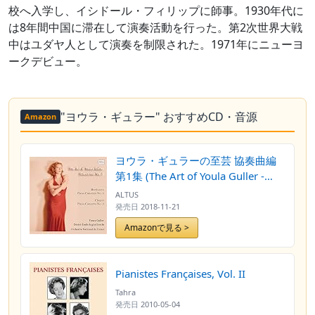
校へ入学し、イシドール・フィリップに師事。1930年代に
は8年間中国に滞在して演奏活動を行った。第2次世界大戦
中はユダヤ人として演奏を制限された。1971年にニューヨ
ークデビュー。
"ヨウラ・ギュラー" おすすめCD・音源
Amazon
ヨウラ・ギュラーの至芸 協奏曲編
第1集 (The Art of Youla Guller -
Concertos Vol. I / Youla Guller |
ALTUS
Desire-Emile Inghelbrecht) [CD]
発売日
2018-11-21
[MONO] [国内プレス] [日本語帯・
Amazonで見る >
解説付]
Pianistes Françaises, Vol. II
Tahra
発売日
2010-05-04