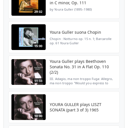
in C minor, Op. 111
by Youra Guller (1895–1980)
29:02
Youra Guller suona Chopin
Chopin : Notturno op. 15 n. 1; Barcarolle
op. 61 Youra Guller
15:00
Youra Guller plays Beethoven
Sonata No. 31 in A Flat Op. 110
(2/2)
III. Adagio, ma non troppo Fuga: Allegro,
11:33
ma non troppo "Would you express to
Madame Youra Guller my respectful
remembrance, and the hope wich I have of
being able to hear her a...
YOURA GULLER plays LISZT
SONATA (part 3 of 3) 1965
10:00