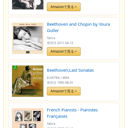
Amazonで見る >
Beethoven and Chopin by Youra
Guller
Tahra
発売日
2011-04-12
Amazonで見る >
Beethoven;Last Sonatas
ELEKTRA / WEA
発売日
1995-08-01
Amazonで見る >
French Pianists - Pianistes
Françaises
Tahra