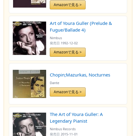
Amazonで見る >
Art of Youra Guller (Prelude &
Fugue/Ballade 4)
Nimbus
発売日
1992-12-02
Amazonで見る >
Chopin;Mazurkas, Nocturnes
Dante
Amazonで見る >
The Art of Youra Guller: A
Legendary Pianist
Nimbus Records
発売日
2015-11-01