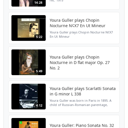
rec. 1975
14:28
Youra Guller plays Chopin
Nocturne N¢X7 En Ut Mineur
Youra Guller plays Chopin Nocturne N¢X7
En Ut Mineur
5:22
Youra Guller plays Chopin
Nocturne in D flat major Op. 27
No. 2
5:49
Youra Guller plays Scarlatti Sonata
in G minor L 338
Youra Guller was born in Paris in 1895. A
child of Russian-Romanian parentage,
4:12
Guller began piano studies at the age of 5.
Guller performed in recitals and then
enrolled at the ...
Youra Guller: Piano Sonata No. 32