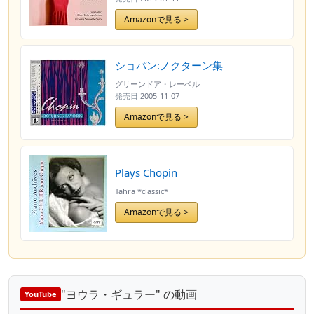
帯・解説付] [Analog]
Amazonで見る >
ショパン:ノクターン集
グリーンドア・レーベル
発売日
2005-11-07
Amazonで見る >
Plays Chopin
Tahra *classic*
Amazonで見る >
"ヨウラ・ギュラー" の動画
YouTube