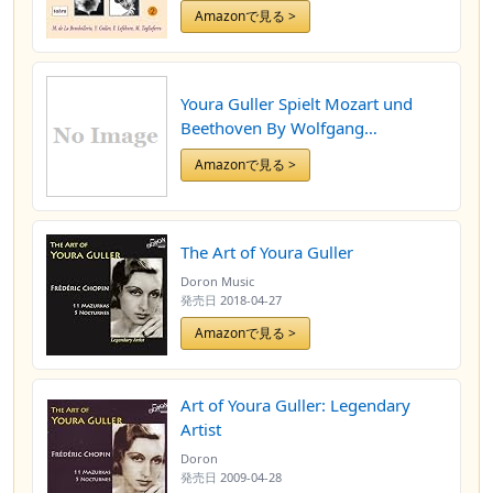
Amazonで見る >
Youra Guller Spielt Mozart und
Beethoven By Wolfgang
Amadeus/Beethoven, Ludwig Van
Amazonで見る >
Mozart (Composer) (0001-01-01)
The Art of Youra Guller
Doron Music
発売日
2018-04-27
Amazonで見る >
Art of Youra Guller: Legendary
Artist
Doron
発売日
2009-04-28