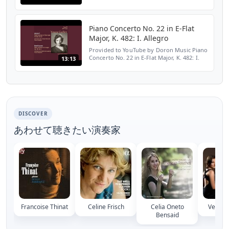
Youra Guller, Orchestre National de France
and Désiré Inghelbrecht Beethoven and
Chopin by Youra...
Piano Concerto No. 22 in E-Flat
Major, K. 482: I. Allegro
Provided to YouTube by Doron Music Piano
Concerto No. 22 in E-Flat Major, K. 482: I.
13:13
Allegro · Orchestre de la Suisse romande ·
Pierre Colombo · Youra Guller Youra Guller:
Mozar...
DISCOVER
あわせて聴きたい演奏家
Francoise Thinat
Celine Frisch
Celia Oneto
Vera T
Bensaid