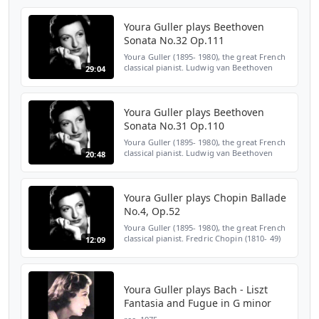
Youra Guller plays Beethoven
Sonata No.32 Op.111
Youra Guller (1895- 1980), the great French
classical pianist. Ludwig van Beethoven
29:04
(1770 - 1827) Piano Sonata No.32 in C minor,
Op.111 00:00 I. Maestoso - Allegro con brio
ed a...
Youra Guller plays Beethoven
Sonata No.31 Op.110
Youra Guller (1895- 1980), the great French
classical pianist. Ludwig van Beethoven
20:48
(1770 - 1827) Piano Sonata No.31 in A flat
Major, Op.110 00:00 I. Moderato cantabile,
molto e...
Youra Guller plays Chopin Ballade
No.4, Op.52
Youra Guller (1895- 1980), the great French
classical pianist. Fredric Chopin (1810- 49)
12:09
Ballade No.4 in F minor, Op.52 Recorded in
1975
Youra Guller plays Bach - Liszt
Fantasia and Fugue in G minor