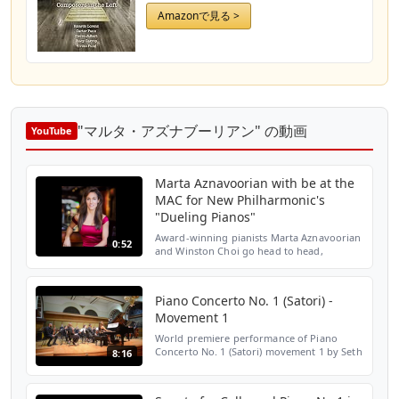
Amazonで見る >
"マルタ・アズナブーリアン" の動画
YouTube
Marta Aznavoorian with be at the
MAC for New Philharmonic's
"Dueling Pianos"
Award-winning pianists Marta Aznavoorian
0:52
and Winston Choi go head to head,
performing Poulenc’s “Concerto for Two
Pianos” in D minor and Saint-Saen’s
“Carnival of the Animals” (...
Piano Concerto No. 1 (Satori) -
Movement 1
World premiere performance of Piano
Concerto No. 1 (Satori) movement 1 by Seth
8:16
Boustead. Performed by the Chicago
Composers Orchestra led by Allen Tinkham.
Piano soloist is Mart...