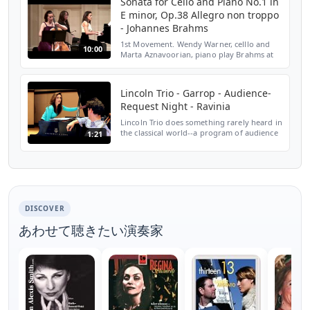
Sonata for Cello and Piano No.1 in
E minor, Op.38 Allegro non troppo
- Johannes Brahms
1st Movement. Wendy Warner, celllo and
10:00
Marta Aznavoorian, piano play Brahms at
MIC Faculty Recital Series at Music Institute
of Chicago Nichols Concert Hall, Evanston
on April 2...
Lincoln Trio - Garrop - Audience-
Request Night - Ravinia
Lincoln Trio does something rarely heard in
the classical world--a program of audience
1:21
requests, live at Ravinia on Aug. 15. This
selection is one of the pieces open to
voting a...
DISCOVER
あわせて聴きたい演奏家