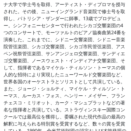
ナ大学で学士号を取得、アーティスト・ディプロマを授与
された。その後、ニューイングランド音楽院で修士号を取
得し、パトリシア・ザンダーに師事。13歳でプロデビュ
ー。シンフォニーセンターで行われたシカゴ交響楽団の4
つのコンサートで、モーツァルトのピアノ協奏曲第24番を
演奏した。これまでに、シドニー交響楽団、シドニー音楽
院管弦楽団、シカゴ交響楽団、シカゴ市民管弦楽団、アス
ペン祝祭管弦楽団、サンアンジェロ交響楽団、サンディエ
ゴ交響楽団、ノースウェスト・インディアナ交響楽団、そ
して、指揮者であるマイケル・ティルソン・トーマスの個
人的な招待により実現したニューワールド交響楽団など、
世界各国のオーケストラとソリストとして共演している。
また、ジョージ・ショルティ、マイケル・ティルソン・ト
ーマス、ルーカス・フォス、ヘンリー・メイザー、フラン
チェスコ・ミリオット、カーク・マシュプラットなどの著
名な指揮者と共演している。ストラヴィンスキー国際コン
クールでは最高位を獲得し、委嘱された現代作品の最高の
解釈に与えられる特別賞を受賞するなど、数々の賞を受賞
している。1990年、全米芸術財団の認定および才能発掘の