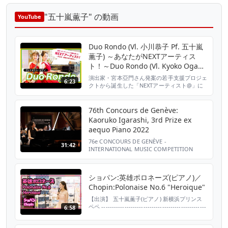
"五十嵐薫子" の動画
YouTube
Duo Rondo (Vl. 小川恭子 Pf. 五十嵐
薫子) ～あなたがNEXTアーティス
ト！～Duo Rondo (Vl. Kyoko Ogawa
Pf. Kaoruko Igarashi)
演出家・宮本亞門さん発案の若手支援プロジェ
6:23
クトから誕生した「NEXTアーティスト@」に
よるパフォーマンス映像。 第1弾は、Duo
Rondo (Vl. 小川恭子 Pf. 五十嵐薫子) 【ヴァイ
オリン・ピアノ】（東京ミッドタウン日比谷
76th Concours de Genève:
地下通路）をご紹介します。 ＜アーティスト
Kaoruko Igarashi, 3rd Prize ex
メッセージ＞ 「信頼し合う盟友が織りなすハ
aequo Piano 2022
ーモニー」というご紹介の通り、私達は...
76e CONCOURS DE GENÈVE -
31:42
INTERNATIONAL MUSIC COMPETITION
PIANO FINAL ROUND 2022 3 NOV.
VICTORIA HALL, SWITZERLAND Kaoruko
Igarashi (28 years old, Japan), 3rd Prize ex
ショパン:英雄ポロネーズ(ピアノ)／
aequo S. P...
Chopin:Polonaise No.6 "Heroique"
【出演】 五十嵐薫子(ピアノ) 新横浜プリンス
ペペ --------------------------------------------------
6:58
---------- 最新の映像はYouTube公式チャンネル
に登録してチェック！