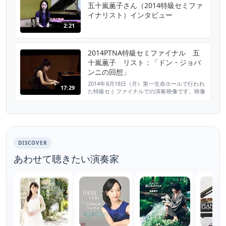
五十嵐薫子さん（2014特級セミファ
2. Tema con ...
イナリスト）インタビュー
2:21
2014PTNA特級セミファイナル 五
十嵐薫子 リスト：「ドン・ジョバ
ンニの回想」
2014年8月18日（月）第一生命ホールで行われ
17:29
た特級セミファイナルでの演奏映像です。映像
制作：ビデオクラシックス
DISCOVER
あわせて聴きたい演奏家