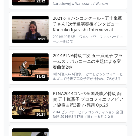
22:12
Narodowej w Warszawie / Warsaw
Philharmonic Concert Hall XVIII
Międzynarodowy Konkurs Pianistyczny im.
Fryderyka Chopina The 18th Internati...
2021ショパンコンクール～五十嵐薫
子さん1次予選演奏後インタビュー
Kaoruko Igarashi Interview at
Chopin Competition 1st round
2021年10月6日 ワルシャワ・フィルハーモニ
0:51
ーホールにて
2014PTNA特級二次 五十嵐薫子 ブラ
ームス：パガニーニの主題による変
奏曲第2巻
8月5日(火)～6日(水)、かつしかシンフォニーヒ
11:42
ルズにて特級第二次予選が行われ、7名が8月
18日(月)のセミファイナルに進出しました。セ
ミファイナリストのプロフィール、演奏予定曲
目、２次予選での演奏映像、通過後のインタビ
PTNA2014コンペ全国決勝／特級 銅
ュービデオを、公開いたしました。7人の若い
賞 五十嵐薫子 プロコフィエフ／ピア
ピアニストの、ひと夏をかけた演奏を、是非セ
ノ協奏曲第3番 ハ長調 Op.26
ミファイナルでお聴きください。 ▼詳しくは
こちら...
2014 ピティナ・ピアノコンペティション 全国
30:21
決勝 2014年8月17日（日）～８月２２日
（金） 特級／銅賞 五十嵐 薫子 プロコフィエ
フ／ピアノ協奏曲第3番 ハ長調 Op.26 00:59 -
1. Andante - Allegro
https://enc.piano.or.jp/musics/32390 10:30 -