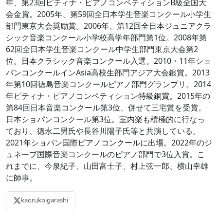
年、第23回ピティナ・ピアノコンペティションB級全国大
会金賞。2005年、第59回全日本学生音楽コンクール小学生
部門東京大会奨励賞。2006年、第12回全日本ジュニアクラ
シック音楽コンクール小学校高学年部門第1位。2008年第
62回全日本学生音楽コンクール中学生部門東京大会第2
位。日本クラシック音楽コンクール入選。2010・11年ショ
パンコンクールインAsia高校生部門アジア大会銀賞。2013
年第10回徳島音楽コンクールピアノ部門グランプリ。2014
年ピティナ・ピアノコンペティション特級銅賞。2015年の
第84回日本音楽コンクール第3位、併せて三宅賞を受賞。
日本ショパンコンクール第3位。室内楽も積極的に行なっ
ており、徳永二男氏や長谷川陽子氏等と共演している。
2021年ショパン国際ピアノコンクールに出場。2022年のジ
ュネーブ国際音楽コンクールのピアノ部門で3位入賞。こ
れまでに、今泉紀子、山田富士子、村上弦一郎、横山幸雄
に師事。
kaorukoigarashi