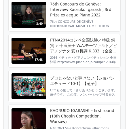
http://www.youtube.com/c/Asakura_g 毎日
76th Concours de Genève:
に、もっと音楽を。 朝♪クラ～Asa－Kura...
Interview Kaoruko Igarashi, 3rd
Prize ex aequo Piano 2022
76th CONCOURS DE GENÈVE -
3:49
INTERNATIONAL MUSIC COMEPTITION
MEET THE FINALISTS: PIANO 2022 Interview
of Kaoruko Igarashi (28 years old, Japan),
3rd Prize ex aequo of the 76th Conc...
PTNA2014コンペ全国決勝／特級 銅
賞 五十嵐薫子 W.A.モーツァルト／ピ
アノソナタ 変ロ長調 K.333 （全楽
章）
2014 ピティナ・ピアノコンペティション 全国
17:48
決勝 http://www.piano.or.jp/compe/ 2014年
8月17日（日）～８月２２日（金） 特級／銅賞
五十嵐 薫子 W.A.モーツァルト／ピアノソナ
タ 変ロ長調 K.333 （全楽章） ★詳しくはこち
プロじゃないと弾けない【ショパン
らよりご覧ください
エチュード10-1】【薫子】
http://www.piano.or.jp/compe/res...
いつも応援して下さりありがとうございます。
薫子です。 この度、メンバーシップ特典をス
2:00
タートすることになりました！ メンバーシッ
プ特典 【内容】 ・リクエスト曲の演奏 メンバ
ーの皆さまからリクエスト曲（1人3曲までリ
KAORUKO IGARASHI – first round
クエスト可能、クラシックのピアノ曲限定）を
(18th Chopin Competition,
募り、ライブ配信、またはメンバー限定リサイ
タルにて薫子が演奏させて頂きます。 ・メン
Warsaw)
バーシップ限定...
6.10.2021 Sala Koncertowa Filharmonii