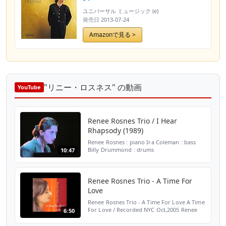
ユニバーサル ミュージック (e)
発売日
2013-07-24
Amazonで見る >
"リニー・ロスネス" の動画
YouTube
Renee Rosnes Trio / I Hear
Rhapsody (1989)
Renee Rosnes : piano Ira Coleman : bass
Billy Drummond : drums
10:47
Renee Rosnes Trio - A Time For
Love
Renee Rosnes Trio - A Time For Love A Time
For Love / Recorded NYC Oct,2005 Renee
6:50
Rosnes (p) Peter Washington(b) Lewis
Nash(ds) mogu select jazz piano trio