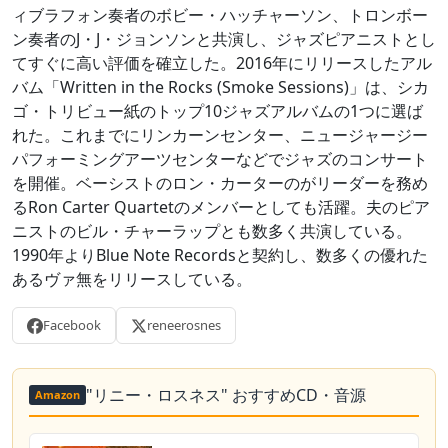
ィブラフォン奏者のボビー・ハッチャーソン、トロンボー
ン奏者のJ・J・ジョンソンと共演し、ジャズピアニストとし
てすぐに高い評価を確立した。2016年にリリースしたアル
バム「Written in the Rocks (Smoke Sessions)」は、シカ
ゴ・トリビュー紙のトップ10ジャズアルバムの1つに選ば
れた。これまでにリンカーンセンター、ニュージャージー
パフォーミングアーツセンターなどでジャズのコンサート
を開催。ベーシストのロン・カーターのがリーダーを務め
るRon Carter Quartetのメンバーとしても活躍。夫のピア
ニストのビル・チャーラップとも数多く共演している。
1990年よりBlue Note Recordsと契約し、数多くの優れた
あるヴァ無をリリースしている。
Facebook
reneerosnes
"リニー・ロスネス" おすすめCD・音源
Amazon