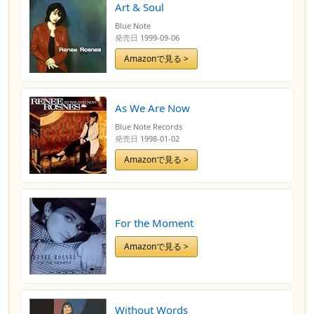
Art & Soul
Blue Note
発売日
1999-09-06
Amazonで見る >
As We Are Now
Blue Note Records
発売日
1998-01-02
Amazonで見る >
For the Moment
Amazonで見る >
Without Words