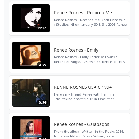
Renee Rosnes - Recorda Me
Renee Rosnes - Recorda Me Black Narcissus
/ Studios, NJ on January 30 & 31, 2008 Renee
11:12
Rosnes (p) Peter Washington (b) Lewis Nash
(ds) mogu select jazz piano trio
Renee Rosnes - Emily
Renee Rosnes - Emily Letter To Evans /
Recorded August/25,26/2000 Renee Rosnes
4:55
(p) Billy Drummond (b) Ray Drummond (ds)
mogu select jazz piano trio
RENNE ROSNES USA C.1994
Here's my friend Renee with her fine
Trio..taking apart "Four In One".then
5:34
putting it neatly back together in a
superbly percussive mode.From the private
collection of Colin Kel...
Renee Rosnes - Galapagos
From the album Written in the Rocks 2016.
Ft - Steve Nelson, Steve Wilson, Peter