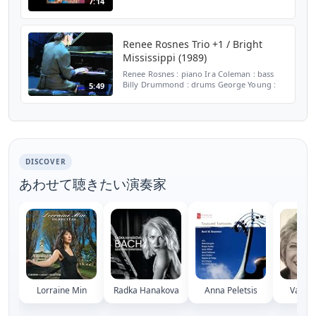
7:14
Washington and Bill Stewart. JJJx
Renee Rosnes Trio +1 / Bright
Mississippi (1989)
Renee Rosnes : piano Ira Coleman : bass
Billy Drummond : drums George Young :
5:49
tenor saxophone
DISCOVER
あわせて聴きたい演奏家
Lorraine Min
Radka Hanakova
Anna Peletsis
Valeri