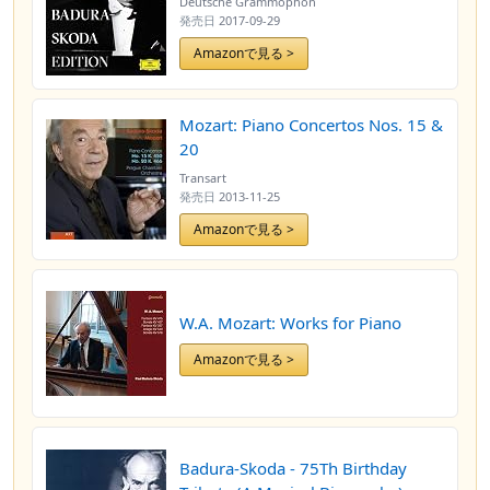
Deutsche Grammophon
発売日
2017-09-29
Amazonで見る >
Mozart: Piano Concertos Nos. 15 &
20
Transart
発売日
2013-11-25
Amazonで見る >
W.A. Mozart: Works for Piano
Amazonで見る >
Badura-Skoda - 75Th Birthday