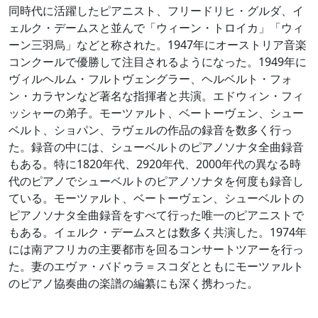
同時代に活躍したピアニスト、フリードリヒ・グルダ、イ
ェルク・デームスと並んで「ウィーン・トロイカ」「ウィ
ーン三羽烏」などと称された。1947年にオーストリア音楽
コンクールで優勝して注目されるようになった。1949年に
ヴィルヘルム・フルトヴェングラー、ヘルベルト・フォ
ン・カラヤンなど著名な指揮者と共演。エドウィン・フィ
ッシャーの弟子。モーツァルト、ベートーヴェン、シュー
ベルト、ショパン、ラヴェルの作品の録音を数多く行っ
た。録音の中には、シューベルトのピアノソナタ全曲録音
もある。特に1820年代、2920年代、2000年代の異なる時
代のピアノでシューベルトのピアノソナタを何度も録音し
ている。モーツァルト、ベートーヴェン、シューベルトの
ピアノソナタ全曲録音をすべて行った唯一のピアニストで
もある。イェルク・デームスとは数多く共演した。1974年
には南アフリカの主要都市を回るコンサートツアーを行っ
た。妻のエヴァ・バドゥラ＝スコダとともにモーツァルト
のピアノ協奏曲の楽譜の編纂にも深く携わった。