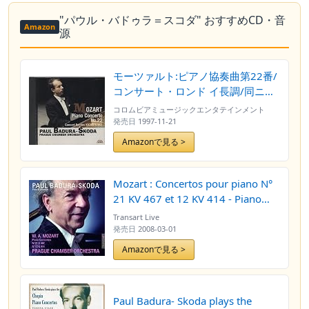
"パウル・バドゥラ＝スコダ" おすすめCD・音
Amazon
源
モーツァルト:ピアノ協奏曲第22番/
コンサート・ロンド イ長調/同ニ長
調
コロムビアミュージックエンタテインメント
発売日
1997-11-21
Amazonで見る >
Mozart : Concertos pour piano N°
21 KV 467 et 12 KV 414 - Piano
concertos No. 21 K. 467 and 12 K.
Transart Live
414
発売日
2008-03-01
Amazonで見る >
Paul Badura- Skoda plays the