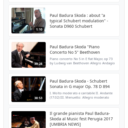
Paul Badura Skoda : about "a
typical Schubert modulation" -
Sonata D960 Schubert
1:10
Paul Badura-Skoda "Piano
Concerto No 5" Beethoven
Piano concerto No 5 in E flat Major, op 73
by Ludwig van Beethoven Allegro Andagio
39:28
un poco mosso Rondo: Allegro Paul
Badura-Skoda, piano Vienna State Opera
Orchestra Hermann Sch...
Paul Badura-Skoda - Schubert
Sonata in G major Op. 78 D 894
I. Molto moderato e cantabile II. Andante
(17:02) III. Menuetto: Allegro moderato
38:53
(25:12) IV. Allegretto (30:05)
Il grande pianista Paul Badura-
Skoda al Music fest Perugia 2017
[UMBRIA NEWS]