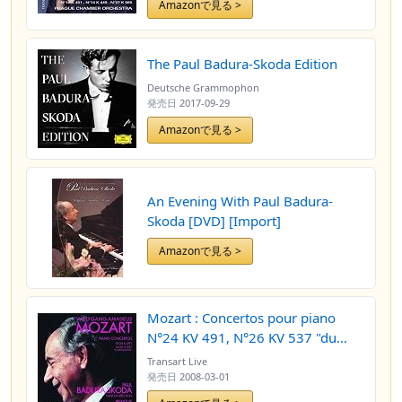
Amazonで見る >
The Paul Badura-Skoda Edition
Deutsche Grammophon
発売日
2017-09-29
Amazonで見る >
An Evening With Paul Badura-
Skoda [DVD] [Import]
Amazonで見る >
Mozart : Concertos pour piano
N°24 KV 491, N°26 KV 537 "du
Couronnement" - Piano Concertos
Transart Live
No. 24 K. 491, No. 26 K. 537
発売日
2008-03-01
"Coronation"