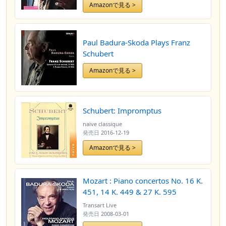
Amazonで見る >
Paul Badura-Skoda Plays Franz
Schubert
Amazonで見る >
Schubert: Impromptus
naïve classique
発売日
2016-12-19
Amazonで見る >
Mozart : Piano concertos No. 16 K.
451, 14 K. 449 & 27 K. 595
Transart Live
発売日
2008-03-01