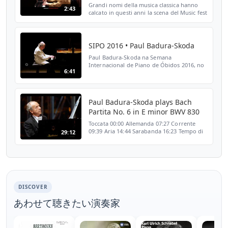
Grandi nomi della musica classica hanno
2:43
calcato in questi anni la scena del Music fest
Perugia. Nell’edizione 2017 è spiccato il
maestro Paul Badura-Skoda, per la prima
volta al...
SIPO 2016 • Paul Badura-Skoda
Paul Badura-Skoda na Semana
Internacional de Piano de Óbidos 2016, no
6:41
Auditório Municipal da Casa da Música de
Óbidos, na noite de 19 de julho.
Paul Badura-Skoda plays Bach
Partita No. 6 in E minor BWV 830
Toccata 00:00 Allemanda 07:27 Corrente
09:39 Aria 14:44 Sarabanda 16:23 Tempo di
29:12
Gavotta 23:08 Giga 25:21 rec. 1953
DISCOVER
あわせて聴きたい演奏家