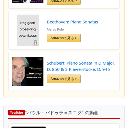
Amazonで見る >
Beethoven: Piano Sonatas
Marco Polo
Amazonで見る >
Schubert: Piano Sonata in D Major,
D. 850 & 3 Klavierstücke, D. 946
Amazonで見る >
"パウル・バドゥラ＝スコダ" の動画
YouTube