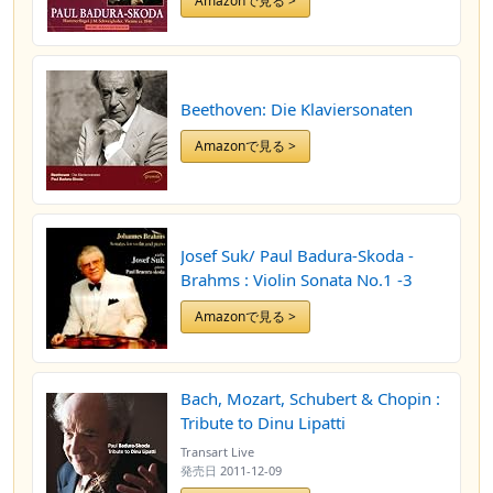
Amazonで見る >
Beethoven: Die Klaviersonaten
Amazonで見る >
Josef Suk/ Paul Badura-Skoda -
Brahms : Violin Sonata No.1 -3
Amazonで見る >
Bach, Mozart, Schubert & Chopin :
Tribute to Dinu Lipatti
Transart Live
発売日
2011-12-09