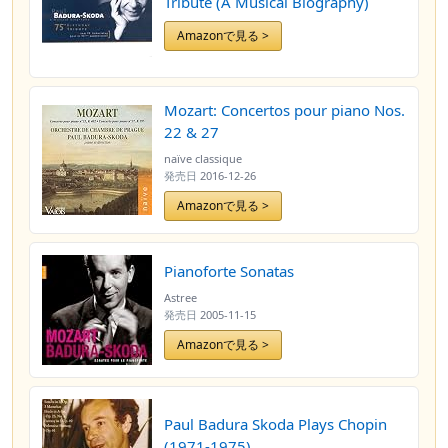
Tribute (A Musical Biography)
Amazonで見る >
Mozart: Concertos pour piano Nos.
22 & 27
naïve classique
発売日
2016-12-26
Amazonで見る >
Pianoforte Sonatas
Astree
発売日
2005-11-15
Amazonで見る >
Paul Badura Skoda Plays Chopin
(1971-1975)