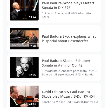
Paul Badura-Skoda plays Mozart
Sonata in D K 576
1. Allegro 2. Adagio (4:48) 3. Allegretto
(9:17)
13:24
Paul Badura Skoda explains what
is special about Bösendorfer
7:20
Paul Badura-Skoda - Schubert
Sonata in A minor Op. 42
1. Moderato 2. Andante poco moto (7:59) 3.
Scherzo - Allegro vivace (19:43) 4. Rondo -
32:05
Allegro vivace (27:00)
David Oistrach & Paul Badura-
Skoda play Mozart, B-Dur KV 454
Sonate für Violine und Klavier B-Dur KV 454
23:14