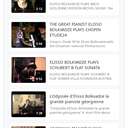
ELISSO BOLKVADZE PLAYS BACH
SICILIENNE VERSION MICHEL SOGNY. The
2:12
score is available in Michel Sogny Album
Pièces de Concert on this link:
https://www.laflutedepan.com/recherche?...
THE GREAT PIANIST ELISSO
BOLKVADZE PLAYS CHOPIN
ETUDE24
Chopin. Etude N°24. Elisso Bolkvadze with
3:04
the Ukrainian national Philharmonic
Orchestra
ELISSO BOLKVADZE PLAYS
SCHUBERT B FLAT SONATA
ELISSO BOLKVADZE PLAYS SCHUBERT B
FLAT SONATA VILLA SCHINDLER AUSTRIA
9:52
L'Odyssée d'Elisso Bolkvadze la
grande pianiste géorgienne
"L'Odyssée d'Elisso Bolkvadze la grande
pianiste géorgienne" A short film about
7:28
Elisso Bolkvadze