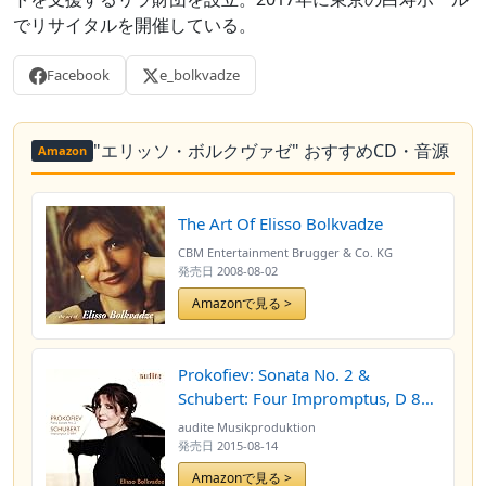
でリサイタルを開催している。
Facebook
e_bolkvadze
"エリッソ・ボルクヴァゼ" おすすめCD・音源
Amazon
The Art Of Elisso Bolkvadze
CBM Entertainment Brugger & Co. KG
発売日
2008-08-02
Amazonで見る >
Prokofiev: Sonata No. 2 &
Schubert: Four Impromptus, D 899
(Elisso Bolkvadze - Unesco Artist
audite Musikproduktion
for Peace)
発売日
2015-08-14
Amazonで見る >