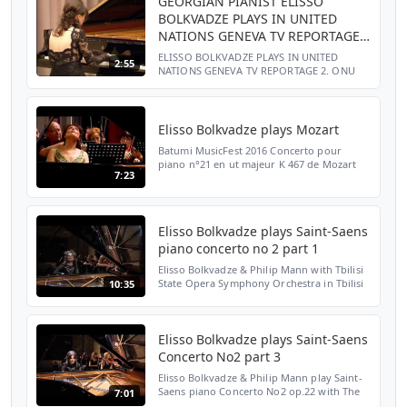
GEORGIAN PIANIST ELISSO
BOLKVADZE PLAYS IN UNITED
NATIONS GENEVA TV REPORTAGE
2.
ELISSO BOLKVADZE PLAYS IN UNITED
2:55
NATIONS GENEVA TV REPORTAGE 2. ONU
GENEVA OCTOBER 27 TH 2011
Elisso Bolkvadze plays Mozart
Batumi MusicFest 2016 Concerto pour
piano n°21 en ut majeur K 467 de Mozart
7:23
(extrait). Conductor: Phillip Mann Batumi
Symphony Orchestra Elisso Bolkvadze
Elisso Bolkvadze plays Saint-Saens
piano concerto no 2 part 1
Elisso Bolkvadze & Philip Mann with Tbilisi
State Opera Symphony Orchestra in Tbilisi
10:35
Elisso Bolkvadze plays Saint-Saens
Concerto No2 part 3
Elisso Bolkvadze & Philip Mann play Saint-
Saens piano Concerto No2 op.22 with The
7:01
Symphony Orchestra of the Tbilisi State