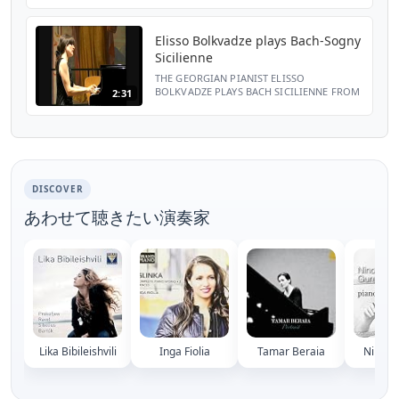
Opera
Elisso Bolkvadze plays Bach-Sogny
Sicilienne
THE GEORGIAN PIANIST ELISSO
BOLKVADZE PLAYS BACH SICILIENNE FROM
2:31
MICHEL SOGNY TRANSCRIPTION SCHLOSS
AMBRASS INNSBRUCK 1999 Score available
in Michel Sogny Album Oeuvres Choisies...
DISCOVER
あわせて聴きたい演奏家
Lika Bibileishvili
Inga Fiolia
Tamar Beraia
Nino G