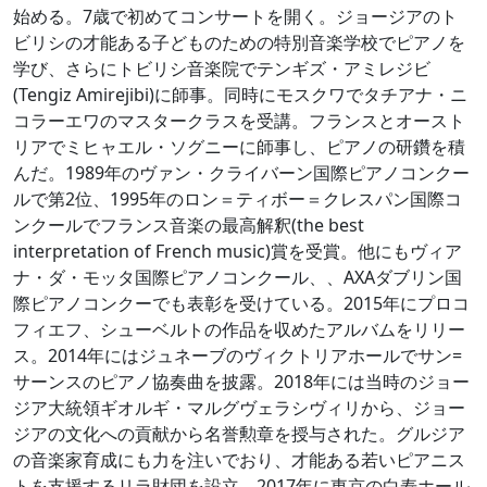
始める。7歳で初めてコンサートを開く。ジョージアのト
ビリシの才能ある子どものための特別音楽学校でピアノを
学び、さらにトビリシ音楽院でテンギズ・アミレジビ
(Tengiz Amirejibi)に師事。同時にモスクワでタチアナ・ニ
コラーエワのマスタークラスを受講。フランスとオースト
リアでミヒャエル・ソグニーに師事し、ピアノの研鑽を積
んだ。1989年のヴァン・クライバーン国際ピアノコンクー
ルで第2位、1995年のロン＝ティボー＝クレスパン国際コ
ンクールでフランス音楽の最高解釈(the best
interpretation of French music)賞を受賞。他にもヴィア
ナ・ダ・モッタ国際ピアノコンクール、、AXAダブリン国
際ピアノコンクーでも表彰を受けている。2015年にプロコ
フィエフ、シューベルトの作品を収めたアルバムをリリー
ス。2014年にはジュネーブのヴィクトリアホールでサン=
サーンスのピアノ協奏曲を披露。2018年には当時のジョー
ジア大統領ギオルギ・マルグヴェラシヴィリから、ジョー
ジアの文化への貢献から名誉勲章を授与された。グルジア
の音楽家育成にも力を注いでおり、才能ある若いピアニス
トを支援するリラ財団を設立。2017年に東京の白寿ホール