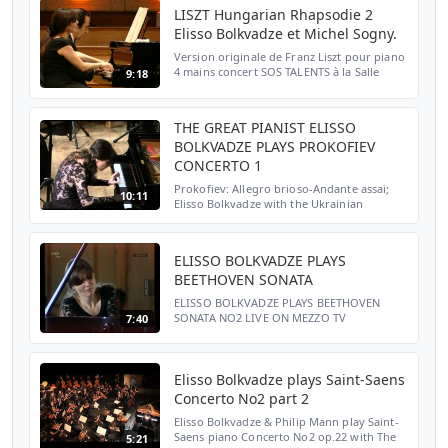
LISZT Hungarian Rhapsodie 2
Elisso Bolkvadze et Michel Sogny.
Version originale de Franz Liszt pour piano
4 mains concert SOS TALENTS à la Salle
9:18
Gaveau, Paris. 2004
THE GREAT PIANIST ELISSO
BOLKVADZE PLAYS PROKOFIEV
CONCERTO 1
Prokofiev: Allegro brioso-Andante assai;
10:11
Elisso Bolkvadze with the Ukrainian
national Philharmonic Orchestra
ELISSO BOLKVADZE PLAYS
BEETHOVEN SONATA
ELISSO BOLKVADZE PLAYS BEETHOVEN
SONATA NO2 LIVE ON MEZZO TV
7:40
Elisso Bolkvadze plays Saint-Saens
Concerto No2 part 2
Elisso Bolkvadze & Philip Mann play Saint-
Saens piano Concerto No2 op.22 with The
5:21