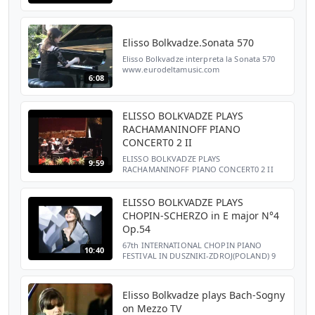
Symphony Orchestra of the Tbilisi State
Opera
Elisso Bolkvadze.Sonata 570
Elisso Bolkvadze interpreta la Sonata 570
www.eurodeltamusic.com
6:08
www.eurodeltamusicradio.es
ELISSO BOLKVADZE PLAYS
RACHAMANINOFF PIANO
CONCERT0 2 II
ELISSO BOLKVADZE PLAYS
9:59
RACHAMANINOFF PIANO CONCERT0 2 II
ELISSO BOLKVADZE PLAYS
CHOPIN-SCHERZO in E major N°4
Op.54
67th INTERNATIONAL CHOPIN PIANO
10:40
FESTIVAL IN DUSZNIKI-ZDROJ(POLAND) 9
AUGUST, 2012
Elisso Bolkvadze plays Bach-Sogny
on Mezzo TV