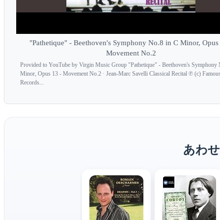
"Pathetique" - Beethoven's Symphony No.8 in C Minor, Opus 
Movement No.2
Provided to YouTube by Virgin Music Group "Pathetique" - Beethoven's Symphony 
Minor, Opus 13 - Movement No.2 · Jean-Marc Savelli Classical Recital ℗ (c) Famou
Records...
あわせ