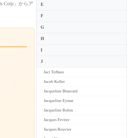
 Corp」からア
E
F
G
H
I
J
Jaci Toffano
Jacob Koller
Jacqueline Blancard
Jacqueline Eymar
Jacqueline Robin
Jacques Fevrier
Jacques Rouvier