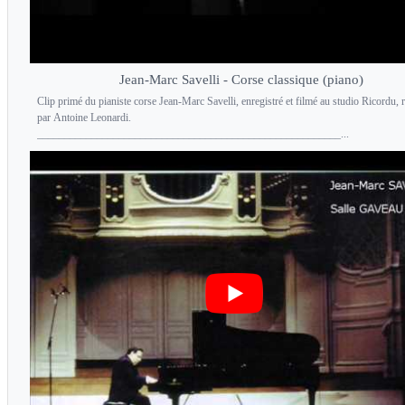
Jean-Marc Savelli - Corse classique (piano)
Clip primé du pianiste corse Jean-Marc Savelli, enregistré et filmé au studio Ricordu, r
par Antoine Leonardi.
________________________________________________________...