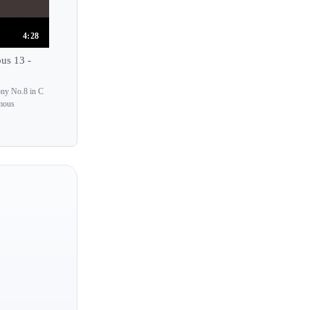
Jerome Lowenthal
4:28
Jerome Rose
Jerzy Romaniuk
us 13 -
Jesus Maria Sanroma
ony No.8 in C
Jiang Yi Lin
amous
Jie Chen
Jill Crossland
Jiri Hlinka
Jitka Cechova
Joachim Carr
Joanna Goodale
Joanna MacGregor
Joanna Sochacka
Joaquin Achucarro