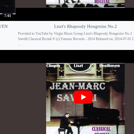
7:01
OVEN
Liszt's Rhapsody Hongroise No.2
Provided to YouTube by Virgin Music Group Liszt's Rhapsody Hongroise No.2 
Savelli Classical Recital ℗ (c) Famous Records - 2014 Released on: 2014-07-01 
...