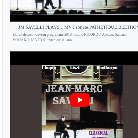
JM SAVELLI PLAYS 1 MVT sonate PATHETIQUE BEETH
Extrait de son nouveau programme 2013, Studio RICORDU Ajaccio. Salvator
VOUAKOUANITOU ingénieur du son.