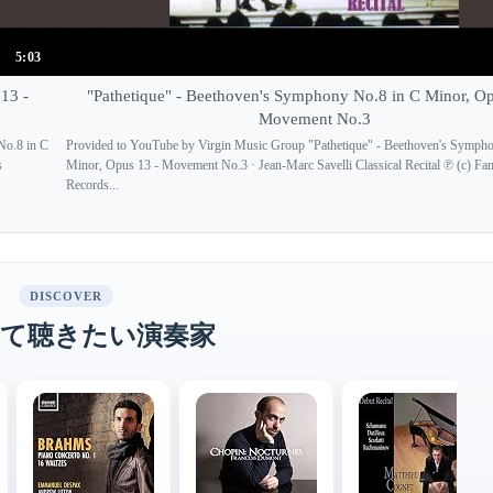
5:03
13 -
"Pathetique" - Beethoven's Symphony No.8 in C Minor, Op
Movement No.3
No.8 in C
Provided to YouTube by Virgin Music Group "Pathetique" - Beethoven's Symph
s
Minor, Opus 13 - Movement No.3 · Jean-Marc Savelli Classical Recital ℗ (c) F
Records...
DISCOVER
て聴きたい演奏家