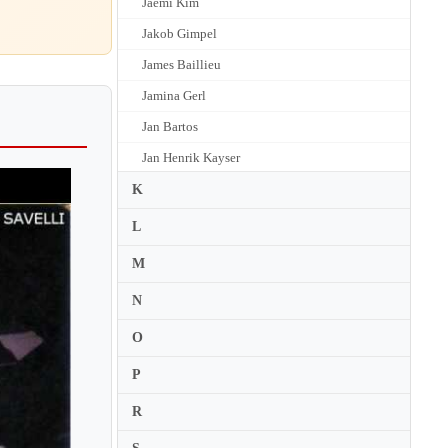
Jaemi Kim
Jakob Gimpel
James Baillieu
Jamina Gerl
Jan Bartos
Jan Henrik Kayser
Jan Lisiecki
K
Jan Mulder
L
Jan Panenka
M
Jane Coop
N
Janice Weber
O
Janina Fialkowska
P
Janka Simowitsch
Janna Polyzoides
R
Janusz Olejniczak