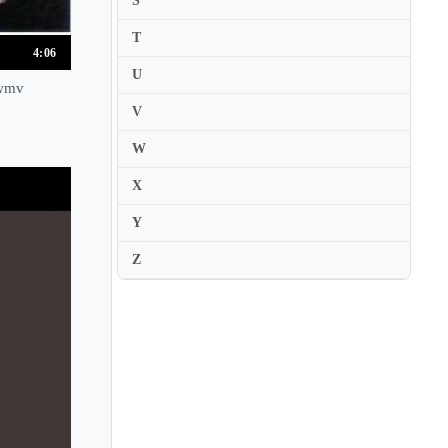
S
Jascha Nemtsov
T
Javier Negrin
4:06
U
Javier Perianes
.wmv
V
Jayson Gillham
Jean-Bernard Pommier
W
Jean-Claude Pennetier
X
Jean-Claude Vanden Eynden
Y
Jean-Efflam Bavouzet
Z
Jean-Frederic Neuburger
Jean-Louis Haguenauer
Jean-Marc Luisada
Jean-Marc Savelli
Jean-Michel Kim
Jean-Paul Gasparian