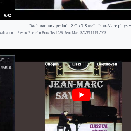
6:02
Rachmaninov prélude 2 Op 3 Savelli Jean-Marc plays
éalisation
Pavane Recordin Bruxelles 1989, Jean-Marc SAVELLI PLAYS