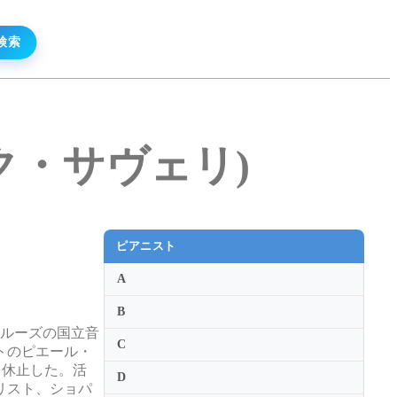
＝マルク・サヴェリ)
ピアニスト
A
B
ュルーズの国立音
C
トのピエール・
を休止した。活
D
リスト、ショパ