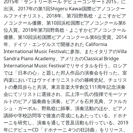
2015年「サントリーホール デビューコンサート2015」に
出演。2017年の第1回Shigeru Kawai国際ピアノコンクー
ルファイナリスト。2018年、第7回野島稔・よこすかピア
ノコンクール優勝。第10回浜松国際ピアノコンクール第6
位入賞。2018年第7回野島稔・よこすかピアノコンクール
優勝。第10回浜松国際ピアノコンクール第6位受賞。2014
年、ドイツ・エンゲルスで開催された California
International Music Festivalに参加。またイタリアのVilla
Sandra Piano Academy、アメリカのClassical Bridge
International Music Festivalでリサイタルを行う。ロシア
では「日本の心」と題した邦人作品の演奏会を行った。室
内楽においてはヴァイオリニストのの篠崎史紀、チェリス
トの桑田歩らと共演。東京音楽大学創立111周年記念演奏
会にてソリストに選抜され、広上淳一氏の指揮でモーツァ
ルトのピアノ協奏曲を演奏。ピアノを石井克典、ファルカ
シュ・ガーボル、野島稔に師事。演奏活動のほか、ピアノ
講師や学校訪問等で後進の育成にもあたっている。ドホナ
ーニを研究し、演奏を通して普及活動も行っている。2019
年にデビューCD「ドホナーニ 4つの狂詩曲」をリリース。