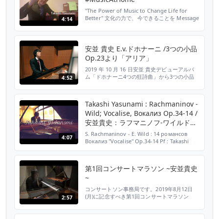
"The Power of Music to Change Life for
Better" 文化の力で、今できることを Message
4:14
from Takashi Yasunami 6th prize the 10th
Hamamatsu International Piano
Competition (2018) https://www.facebo...
安並 貴史 E.v.ドホナーニ /3つの小品
Op.23より「アリア」
2019 年 10 月 16 日安並 貴史デビューアルバ
ム「ドホナーニ4つの狂詩曲」から3つの小品
4:52
Op.23より「アリア」のミュージックビデオを
お楽しみください。 安並 貴史 (Takashi
YASUNAMI) 「ドホナーニ4つの狂詩曲」 定価
Takashi Yasunami : Rachmaninov -
3,000+税 ハイレゾ MQA×UHQCD 仕様 発売日
Wild; Vocalise, Вокализ Op.34-14 /
2019 年 10 月 16 日 品番 CA...
安並貴史：ラフマニノフ-ワイルド編
ヴォカリーズ
S. Rachmaninov - E. Wild : 14 романсов
4:07
Вокализ "Vocalise" Op.34-14 Pf : Takashi
Yasunami ラフマニノフｰワイルド編：『14の
ロマンス』より第14曲 "ヴォカリーズ" 作品34-
14 ピアノ：安並貴史 Live from the concert
第1回コンサートマラソン ~安並貴史
for childre...
~
コンサートソン事務局です。2019年8月12日
(月)に記念すべき第1回コンサートマラソン
2:57
を、赤坂カーサクラシカにて行います。昼夜公
演に安並貴史、江沢茂敏が、夜公演に今田篤が
集い、熱狂あるコンサートマラソンを行いま