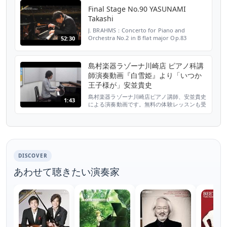
す。若い情熱のこもったピアノコンサートをど
Final Stage No.90 YASUNAMI
うぞお見逃しなく！タイトルは、“愛と哀しみ
Takashi
のロマンティシズム”…
J. BRAHMS：Concerto for Piano and
Orchestra No.2 in B flat major Op.83
52:30
島村楽器ラゾーナ川崎店 ピアノ科講
師演奏動画『白雪姫』より「いつか
王子様が」安並貴史
島村楽器ラゾーナ川崎店ピアノ講師、安並貴史
1:43
による演奏動画です。無料の体験レッスンも受
け付けておりますので、お気軽にお問い合わせ
ください！ ラゾーナ店 web サイトはこちら：
http://www.shimamura.co.jp/l-kawasaki/
DISCOVER
あわせて聴きたい演奏家