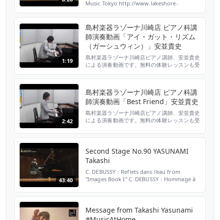
Music Tokyo http://www.lakeshore-
music.com Takashi Yasunami - piano
島村楽器ラゾーナ川崎店 ピアノ科講
師演奏動画「アイ・ガット・リズム
（ガーシュウィン）」安並貴史
島村楽器ラゾーナ川崎店ピアノ講師、安並貴史
1:19
による演奏動画です。無料の体験レッスンも受
け付けておりますので、お気軽にお問い合わせ
ください！ ラゾーナ店 web サイトはこちら：
http://www.shimamura.co.jp/l-kawasaki/
島村楽器ラゾーナ川崎店 ピアノ科講
師演奏動画「Best Friend」安並貴史
島村楽器ラゾーナ川崎店ピアノ講師、安並貴史
による演奏動画です。無料の体験レッスンも受
2:42
け付けておりますので、お気軽にお問い合わせ
ください！ ラゾーナ店 web サイトはこちら：
http://www.shimamura.co.jp/l-kawasaki/
Second Stage No.90 YASUNAMI
Takashi
C. DEBUSSY：Reflets dans l'eau from
"Images Book I" C. DEBUSSY：Hommage à
43:40
Rameau from "Images Book I" J. BRAHMS：
Fantasies Op.116 F. SASAKI：SACRIFICE
Message from Takashi Yasunami
#MusicAtHome