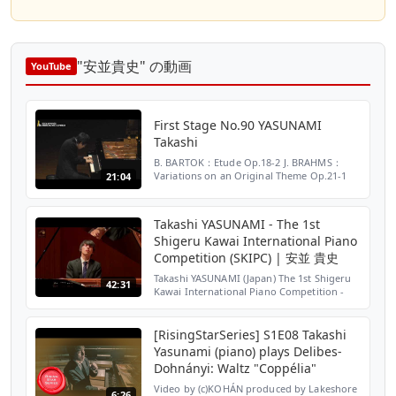
"安並貴史" の動画
YouTube
First Stage No.90 YASUNAMI
Takashi
B. BARTOK：Etude Op.18-2 J. BRAHMS：
Variations on an Original Theme Op.21-1
21:04
Takashi YASUNAMI - The 1st
Shigeru Kawai International Piano
Competition (SKIPC) | 安並 貴史
Takashi YASUNAMI (Japan) The 1st Shigeru
42:31
Kawai International Piano Competition -
Final Round Date : August 4, 2017 Venue :
Yokohama Minato Mirai Hall - Small Hall
Program : 01:2...
[RisingStarSeries] S1E08 Takashi
Yasunami (piano) plays Delibes-
Dohnányi: Waltz "Coppélia"
Video by (c)KOHÁN produced by Lakeshore
6:26