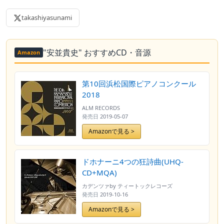
takashiyasunami
"安並貴史" おすすめCD・音源
Amazon
第10回浜松国際ピアノコンクール
2018
ALM RECORDS
発売日
2019-05-07
Amazonで見る >
ドホナーニ4つの狂詩曲(UHQ-
CD+MQA)
カデンツァby ティートックレコーズ
発売日
2019-10-16
Amazonで見る >