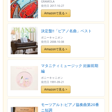
GRAMOLA
発売日
2017-10-27
Amazonで見る >
決定盤!!「ピアノ名曲」ベスト
ポニーキャニオン
発売日
2008-10-08
Amazonで見る >
マタニティミュージック 妊娠前期
編
ポニーキャニオン
発売日
1991-09-21
Amazonで見る >
モーツアルト:ピアノ協奏曲第20番
ニ短調