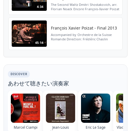
The Second Waltz Dmitri Shostakovich, arr.
4:34
Florian Noack Encore François-Xavier Poizat
- piano from ReComposed: Daniel Hope &
Zurich Chamber Orchestra presented by
Gonjiam Music...
François Xavier Poizat - Final 2013
Accompanied by Orchestre de la Suisse
Romande Direction: Frédéric Chaslin
45:14
Chopin: Concerto pour piano No. 1 en mi
mineur, Op. 11
DISCOVER
あわせて聴きたい演奏家
Marcel Ciampi
Jean-Louis
Eric Le Sage
Vlado Pe