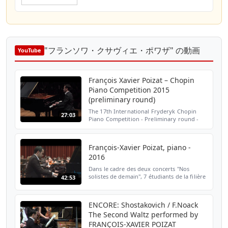
"フランソワ・クサヴィエ・ポワザ" の動画
YouTube
François Xavier Poizat – Chopin
Piano Competition 2015
(preliminary round)
The 17th International Fryderyk Chopin
27:03
Piano Competition - Preliminary round -
Day 7 François-Xavier Poizat (Szwajcaria /
Switzerland) Fryderyk Chopin, Etiuda C-dur
op. 10 nr 1 ...
François-Xavier Poizat, piano -
2016
Dans le cadre des deux concerts "Nos
solistes de demain", 7 étudiants de la filière
42:53
"soliste" de la Haute école de musique de
Genève présentent leur programme
(concertos et perf...
ENCORE: Shostakovich / F.Noack
The Second Waltz performed by
FRANÇOIS-XAVIER POIZAT