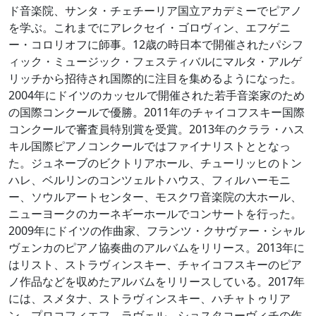
ド音楽院、サンタ・チェチーリア国立アカデミーでピアノ
を学ぶ。これまでにアレクセイ・ゴロヴィン、エフゲニ
ー・コロリオフに師事。12歳の時日本で開催されたパシフ
ィック・ミュージック・フェスティバルにマルタ・アルゲ
リッチから招待され国際的に注目を集めるようになった。
2004年にドイツのカッセルで開催された若手音楽家のため
の国際コンクールで優勝。2011年のチャイコフスキー国際
コンクールで審査員特別賞を受賞。2013年のクララ・ハス
キル国際ピアノコンクールではファイナリストととなっ
た。ジュネーブのビクトリアホール、チューリッヒのトン
ハレ、ベルリンのコンツェルトハウス、フィルハーモニ
ー、ソウルアートセンター、モスクワ音楽院の大ホール、
ニューヨークのカーネギーホールでコンサートを行った。
2009年にドイツの作曲家、フランツ・クサヴァー・シャル
ヴェンカのピアノ協奏曲のアルバムをリリース。2013年に
はリスト、ストラヴィンスキー、チャイコフスキーのピア
ノ作品などを収めたアルバムをリリースしている。2017年
には、スメタナ、ストラヴィンスキー、ハチャトゥリア
ン、プロコフィエフ、ラヴェル、ショスタコーヴィチの作