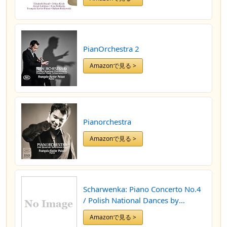
PianOrchestra 2
Amazonで見る >
Pianorchestra
Amazonで見る >
Scharwenka: Piano Concerto No.4
/ Polish National Dances by
Fran???ois Xavier Poizat (2011-06-
Amazonで見る >
28)