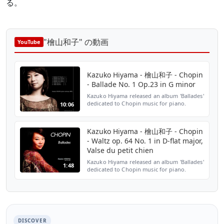
る。
"檜山和子" の動画
YouTube
Kazuko Hiyama - 檜山和子 - Chopin
- Ballade No. 1 Op.23 in G minor
Kazuko Hiyama released an album 'Ballades'
dedicated to Chopin music for piano.
10:06
Recorded on STEINWAY & SONS 1893 at
Karura Hall, Tokyo, Japan.
http://kazukohiyama.hautetfort.com
Kazuko Hiyama - 檜山和子 - Chopin
- Waltz op. 64 No. 1 in D-flat major,
Valse du petit chien
Kazuko Hiyama released an album 'Ballades'
1:48
dedicated to Chopin music for piano.
Recorded on STEINWAY & SONS 1893 at
Karura Hall, Tokyo, Japan.
http://kazukohiyama.hautetfort.com
DISCOVER