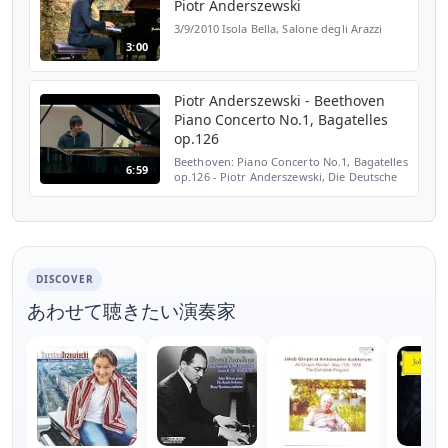
Piotr Anderszewski
3/9/2010 Isola Bella, Salone degli Arazzi
3:00
Piotr Anderszewski - Beethoven
Piano Concerto No.1, Bagatelles
op.126
Beethoven: Piano Concerto No.1, Bagatelles
6:59
op.126 - Piotr Anderszewski, Die Deutsche
Kammerphilharmonie Bremen CD available
on: http://bit.ly/BeethovenBagatelles More
informatio...
DISCOVER
あわせて聴きたい演奏家