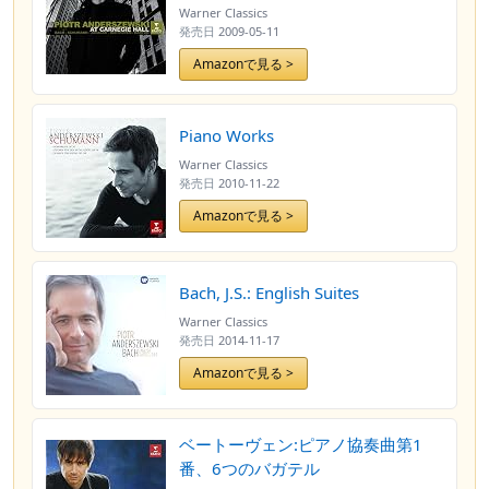
Warner Classics
発売日
2009-05-11
Amazonで見る >
Piano Works
Warner Classics
発売日
2010-11-22
Amazonで見る >
Bach, J.S.: English Suites
Warner Classics
発売日
2014-11-17
Amazonで見る >
ベートーヴェン:ピアノ協奏曲第1
番、6つのバガテル