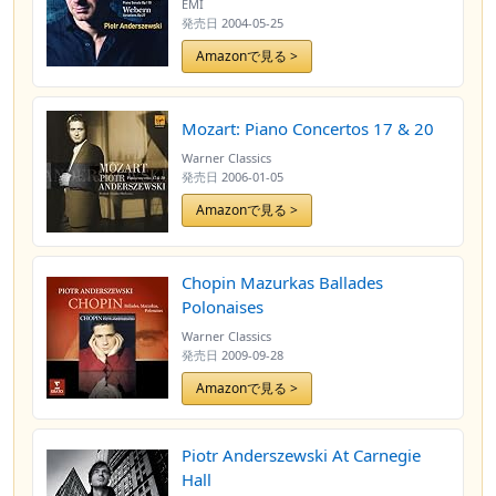
EMI
発売日
2004-05-25
Amazonで見る >
Mozart: Piano Concertos 17 & 20
Warner Classics
発売日
2006-01-05
Amazonで見る >
Chopin Mazurkas Ballades
Polonaises
Warner Classics
発売日
2009-09-28
Amazonで見る >
Piotr Anderszewski At Carnegie
Hall