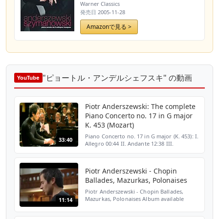
Warner Classics
発売日
2005-11-28
Amazonで見る >
"ピョートル・アンデルシェフスキ" の動画
YouTube
Piotr Anderszewski: The complete
Piano Concerto no. 17 in G major
K. 453 (Mozart)
Piano Concerto no. 17 in G major (K. 453): I.
33:40
Allegro 00:44 II. Andante 12:38 III.
Allegretto 24:32 Mozart, Wolfgang
Amadeus (1756-91) -composer Piotr
anderszewski -piano, condu...
Piotr Anderszewski - Chopin
Ballades, Mazurkas, Polonaises
Piotr Anderszewski - Chopin Ballades,
Mazurkas, Polonaises Album available
11:14
on:http://bit.ly/Chopinballadesmazurkas
http://www.emiclassics.com/piotr-