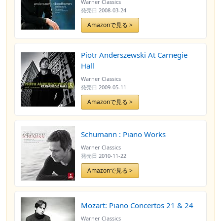
Warner Classics
発売日
2008-03-24
Amazonで見る >
Piotr Anderszewski At Carnegie
Hall
Warner Classics
発売日
2009-05-11
Amazonで見る >
Schumann : Piano Works
Warner Classics
発売日
2010-11-22
Amazonで見る >
Mozart: Piano Concertos 21 & 24
Warner Classics