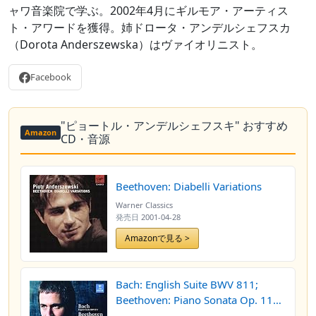
ャワ音楽院で学ぶ。2002年4月にギルモア・アーティス
ト・アワードを獲得。姉ドロータ・アンデルシェフスカ
（Dorota Anderszewska）はヴァイオリニスト。
Facebook
"ピョートル・アンデルシェフスキ" おすすめ
Amazon
CD・音源
Beethoven: Diabelli Variations
Warner Classics
発売日
2001-04-28
Amazonで見る >
Bach: English Suite BWV 811;
Beethoven: Piano Sonata Op. 110;
Webern: Variations, Op. 27