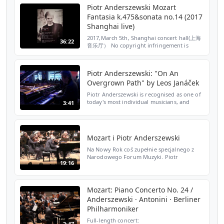
anderszewski http://www.emicl...
Piotr Anderszewski Mozart
Fantasia k.475&sonata no.14 (2017
Shanghai live)
2017,March 5th, Shanghai concert hall(上海
36:22
音乐厅） No copyright infringement is
intended. These two pieces were the first
part of the program that evening. Mozart
fantasia k.475 0:00 ...
Piotr Anderszewski: "On An
Overgrown Path" by Leos Janáček
Piotr Anderszewski is recognised as one of
today's most individual musicians, and
3:41
appears regularly at major concert venues
around the world. In recent seasons he has
performed ...
Mozart i Piotr Anderszewski
Na Nowy Rok coś zupełnie specjalnego z
Narodowego Forum Muzyki. Piotr
19:16
Anderszewski, jeden z największych
współczesnych pianistów, stroniący
jednocześnie co jakiś czas od świata,...
Mozart: Piano Concerto No. 24 /
Anderszewski · Antonini · Berliner
Philharmoniker
Full-length concert:
2:47