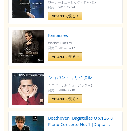
ワーナーミュージック・ジャパン
発売日
2014-12-24
Amazonで見る >
Fantaisies
Warner Classics
発売日
2017-02-17
Amazonで見る >
ショパン・リサイタル
ユニバーサル ミュージック (e)
発売日
2004-08-18
Amazonで見る >
Beethoven: Bagatelles Op.126 &
Piano Concerto No. 1 [Digital
version]