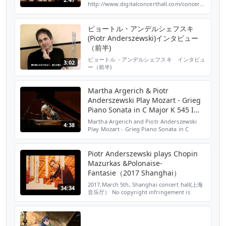
http://www.digitalconcerthall.com/concert/22391/?
a=youtube&c=true W. A. Mozart: Piano
Concerto No. 24 in C minor K. 491 (1st
movt.) / Piotr Anderszewski, pi...
ピョートル・アンデルシェフスキ
(Piotr Anderszewski)インタビュー
（前半)
ピョートル・アンデルシェフスキ インタビュ
3:02
ー（前半)
Martha Argerich & Piotr
Anderszewski Play Mozart - Grieg
Piano Sonata in C Major K 545 I
Allegro
Martha Argerich and Piotr Anderszewski
4:38
Play Mozart - Grieg Piano Sonata in C
Major K 545 First Movement - Allegro
Piotr Anderszewski plays Chopin
Mazurkas &Polonaise-
Fantasie（2017 Shanghai）
2017,March 5th, Shanghai concert hall(上海
34:34
音乐厅） No copyright infringement is
intended. Chopin 3 Mazurkas op.56 no.1
0:00 no.2 4:26 no.3 6:12 3 Mazurkas op. 59
no.1 12:18 no.2 15:56...