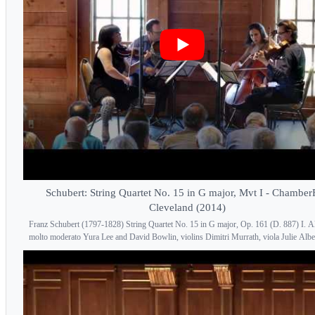
Schubert: String Quartet No. 15 in G major, Mvt I - Chamber
Cleveland (2014)
Franz Schubert (1797-1828) String Quartet No. 15 in G major, Op. 161 (D. 887) I. A
molto moderato Yura Lee and David Bowlin, violins Dimitri Murrath, viola Julie Alber