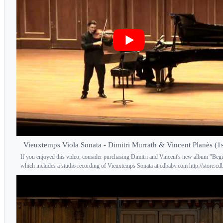
Vieuxtemps Viola Sonata - Dimitri Murrath & Vincent Planès (1s
If you enjoyed this video, consider purchasing Dimitri and Vincent's new album "Beg
which includes a studio recording of Vieuxtemps Sonata at cdbaby.com http://store.cdb