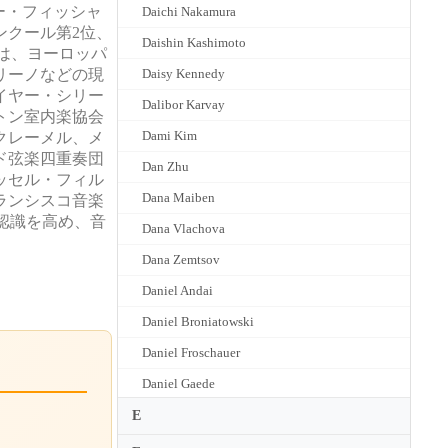
リー・フィッシャ
Daichi Nakamura
ンクール第2位、
Daishin Kashimoto
は、ヨーロッパ
リーノなどの現
Daisy Kennedy
イヤー・シリー
Dalibor Karvay
トン室内楽協会
Dami Kim
クレーメル、メ
ド弦楽四重奏団
Dan Zhu
ッセル・フィル
Dana Maiben
ランシスコ音楽
の認識を高め、音
Dana Vlachova
Dana Zemtsov
Daniel Andai
Daniel Broniatowski
Daniel Froschauer
Daniel Gaede
Daniel Guilet
E
Daniel Hope