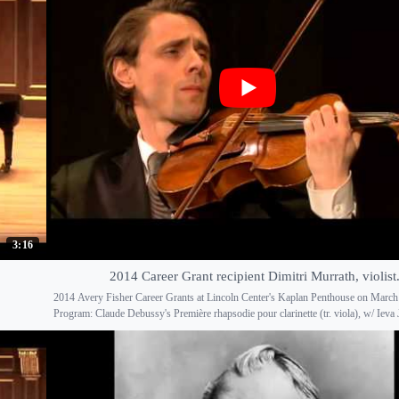
3:16
2014 Career Grant recipient Dimitri Murrath, violist
2014 Avery Fisher Career Grants at Lincoln Center's Kaplan Penthouse on March
Program: Claude Debussy's Première rhapsodie pour clarinette (tr. viola), w/ Ieva 