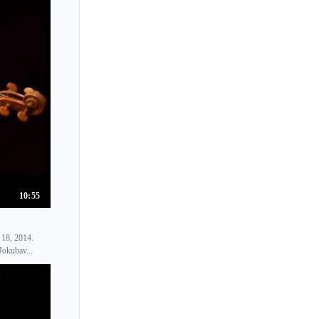
Deniz Aydin
Detlef Hahn
Devy Erlih
Diana-Maria Turcu
Diana Galvydyte
Diana Tishchenko
Diana Yukawa
Diane Monroe
Didier Lockwood
10:55
Diemut Poppen
.
Dimitri Murrath
 18, 2014.
Dmitri Berlinsky
Jokubav...
Dmitri Kogan
Dmitry Sitkovetsky
Dmytro Udovychenko