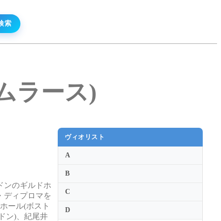
リ・ムラース)
ヴィオリスト
A
B
ドンのギルドホ
C
・ディプロマを
ホール(ボスト
D
ドン)、紀尾井