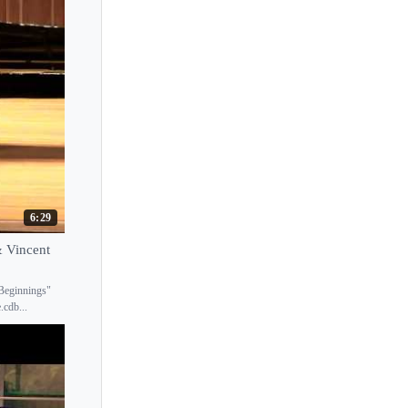
6:29
& Vincent
"Beginnings"
.cdb...