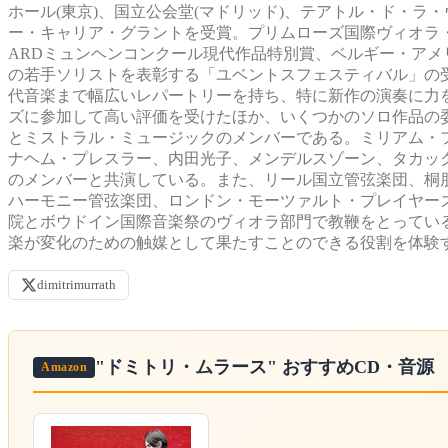
ホール(東京)、国立公会堂(マドリッド)、テアトル・ド・ラ・
ー・キャリア・グラントを受賞。プリムローズ国際ヴィオラ・
ARDミュンヘンコンクール現代作品特別賞、ベルギー・アメ
の若手ソリストを表彰する「ユベントスフェスティバル」の
代音楽まで幅広いレパートリーを持ち、特に新作の演奏に力
ズに参加して高い評価を受けたほか、いくつかのソロ作品の
とミストラル・ミュージックのメンバーである。ミリアム・
ナヘム・プレスラー、内田光子、メンデルスゾーン、タカッ
のメンバーと共演している。また、リール国立管弦楽団、桐
ハーモニー管弦楽団、ロンドン・モーツァルト・プレイヤー
院とボウドイン国際音楽祭のヴィオラ部門で教鞭をとっている。「
楽が変化のための触媒として果たすことのできる役割を体験
dimitrimurrath
"ドミトリ・ムラース"
おすすめCD・音源
Amazon