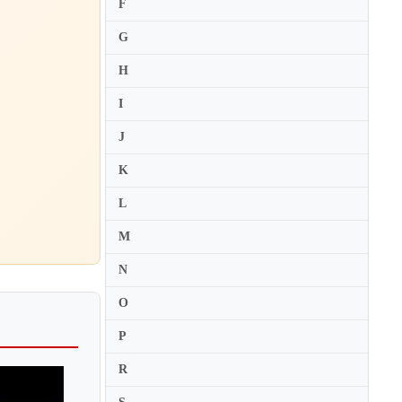
F
Daniel Kobialka
G
Daniel Lozakovich
H
Daniel Migdal
I
Daniel Rohn
J
Daniel Rowland
Danielle Belen Nesmith
K
Danwen Jiang
L
Darina Maleeva
M
Darol Anger
N
Darragh Morgan
O
David Aaron Carpenter
David Cerone
P
David Davidson
R
David Fruhwirth