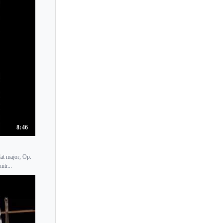
Domenico Nordio
Dominika Przech
Donald Weilerstein
Dong-Suk Kang
Dora Schwarzberg
Doris Orsan
Dorota Anderszewska
Dorothy DeLay
8:46
Dylana Jenson
at major, Op.
itr...