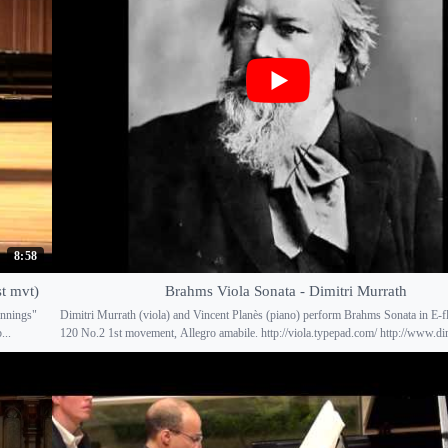
8:58
t mvt)
Brahms Viola Sonata - Dimitri Murrath
innings"
Dimitri Murrath (viola) and Vincent Planès (piano) perform Brahms Sonata in E-fl
...
120 No.2 1st movement, Allegro amabile. http://viola.typepad.com/ http://www.dim