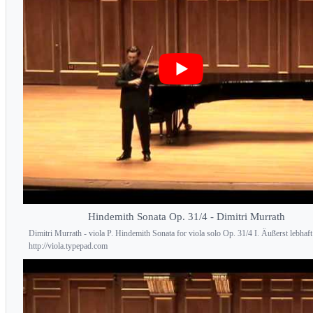
Hindemith Sonata Op. 31/4 - Dimitri Murrath
Dimitri Murrath - viola P. Hindemith Sonata for viola solo Op. 31/4 I. Äußerst lebhaft
http://viola.typepad.com