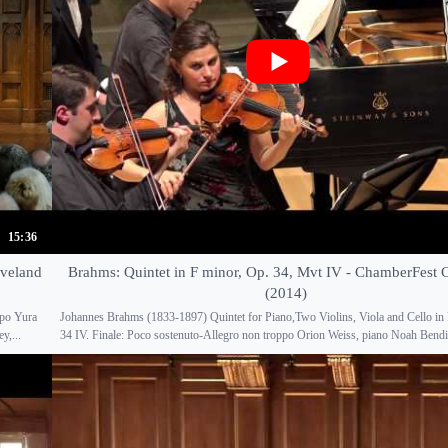
15:36
eveland
Brahms: Quintet in F minor, Op. 34, Mvt IV - ChamberFest 
(2014)
ppo Yura
Johannes Brahms (1833-1897) Quintet for Piano,Two Violins, Viola and Cello in
y,...
34 IV. Finale: Poco sostenuto-Allegro non troppo Orion Weiss, piano Noah Bendix