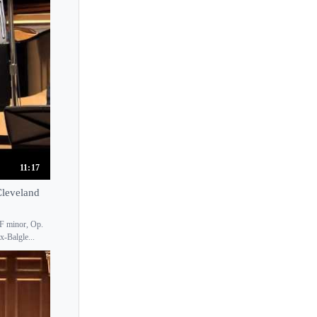
11:17
Cleveland
 F minor, Op.
-Balgle...