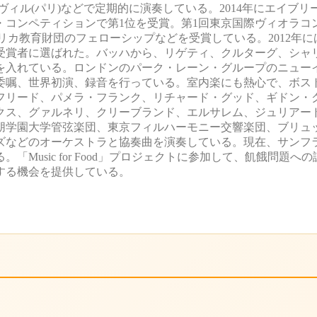
ヴィル(パリ)などで定期的に演奏している。2014年にエイブ
コンペティションで第1位を受賞。第1回東京国際ヴィオラコ
リカ教育財団のフェローシップなどを受賞している。2012年に
受賞者に選ばれた。バッハから、リゲティ、クルターグ、シャ
を入れている。ロンドンのパーク・レーン・グループのニュー
委嘱、世界初演、録音を行っている。室内楽にも熱心で、ボス
フリード、パメラ・フランク、リチャード・グッド、ギドン・
クス、グァルネリ、クリーブランド、エルサレム、ジュリアー
朋学園大学管弦楽団、東京フィルハーモニー交響楽団、ブリュ
ズなどのオーケストラと協奏曲を演奏している。現在、サンフ
Music for Food」プロジェクトに参加して、飢餓問題へ
する機会を提供している。