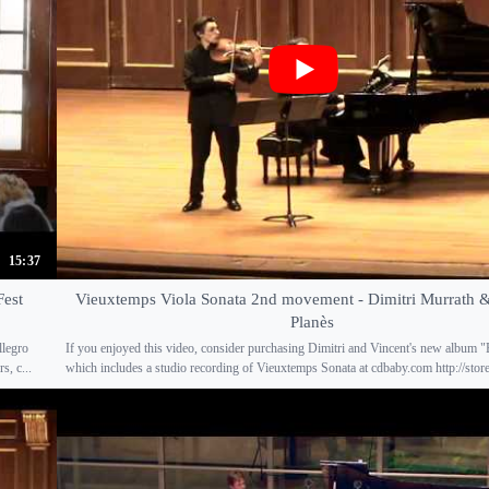
15:37
Fest
Vieuxtemps Viola Sonata 2nd movement - Dimitri Murrath 
Planès
llegro
If you enjoyed this video, consider purchasing Dimitri and Vincent's new album 
s, c...
which includes a studio recording of Vieuxtemps Sonata at cdbaby.com http://store