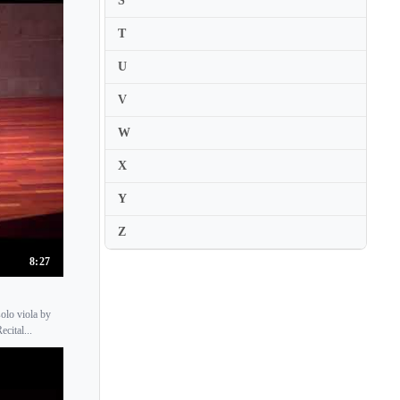
S
David Garrett
T
David Grimal
U
David Kim
David Nadien
V
David Oistrakh
W
David Perry
X
David Radzynski
Y
David Yonan
Z
Dawn Dongeun Wohn
Deborah Marchetti
8:27
Deborah Nemtanu
olo viola by
Denes Zsigmondy
cital...
Denis Goldfeld
Denise Soriano-Boucherit