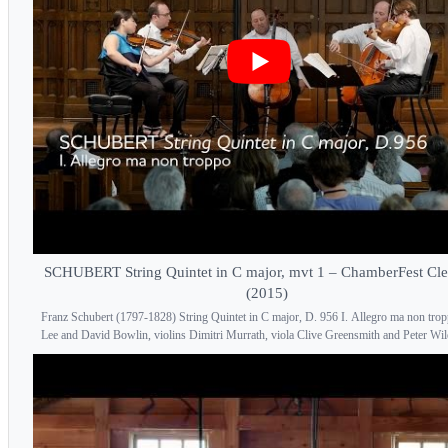
SCHUBERT String Quintet in C major, mvt 1 – ChamberFest Cl
(2015)
Franz Schubert (1797-1828) String Quintet in C major, D. 956 I. Allegro ma non tro
Lee and David Bowlin, violins Dimitri Murrath, viola Clive Greensmith and Peter Wile