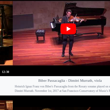
12:30
Biber Passacaglia - Dimitri Murrath, viola
Heinrich Ignaz Franz von Biber's Passacaglia from the Rosary sonatas played on s
Dimitri Murrath. November 1st, 2017 at San Francisco Conservatory of Music's Re