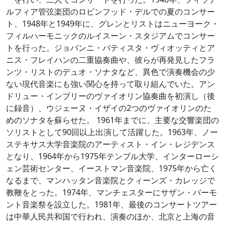
ルフィア管弦楽団のロビンフッド・デルでの夏のコンサー
ト、1948年と1949年に、グレンとリストはニューヨーク・
フィルハーモニックのルイスーン・スタジアムでコンサー
トを行った。ジョバンニ・バティスタ・ヴィオッティとア
ニス・フレイハンの二重協奏曲や、彼らが再発見したフラ
ンツ・リストのデュオ・ソナタなど、異色で演奏機会の少
ない現代音楽にも強い関心を持って取り組んでいた。アン
ドリュー・インブリーのヴァイオリン協奏曲を初演し（後
に録音）、ウジェーヌ・イザイの2つのヴァイオリンのた
めのソナタを蘇らせた。 1961年までに、主要な交響楽団の
ソリストとして90回以上出演して活躍した。1963年、ノー
ステキサス大学音楽院のアーティスト・イン・レジデンス
となり、1964年から1975年テンプル大学、インターローシ
ェン芸術センター、イーストマン音楽院、1975年から亡く
なるまで、マンハッタン音楽院とクィーンズ・カレッジで
教鞭をとった。1974年、マンチェスターにサザン・バーモ
ント音楽祭を設立した。1981年、最後のコンサートツアー
は中華人民共和国で行われ、演奏のほか、北京と上海の音