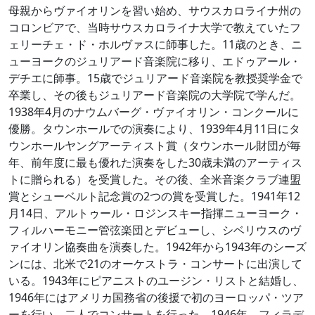
母親からヴァイオリンを習い始め、サウスカロライナ州の
コロンビアで、当時サウスカロライナ大学で教えていたフ
ェリーチェ・ド・ホルヴァスに師事した。11歳のとき、ニ
ューヨークのジュリアード音楽院に移り、エドゥアール・
デチエに師事。15歳でジュリアード音楽院を教授奨学金で
卒業し、その後もジュリアード音楽院の大学院で学んだ。
1938年4月のナウムバーグ・ヴァイオリン・コンクールに
優勝。タウンホールでの演奏により、1939年4月11日にタ
ウンホールヤングアーティスト賞（タウンホール財団が毎
年、前年度に最も優れた演奏をした30歳未満のアーティス
トに贈られる）を受賞した。その後、全米音楽クラブ連盟
賞とシューベルト記念賞の2つの賞を受賞した。1941年12
月14日、アルトゥール・ロジンスキー指揮ニューヨーク・
フィルハーモニー管弦楽団とデビューし、シベリウスのヴ
ァイオリン協奏曲を演奏した。1942年から1943年のシーズ
ンには、北米で21のオーケストラ・コンサートに出演して
いる。1943年にピアニストのユージン・リストと結婚し、
1946年にはアメリカ国務省の後援で初のヨーロッパ・ツア
ーを行い、二人でコンサートを行った。1946年、フィラデ