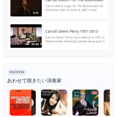
Carrol Glenn sings "In The Boomtown" at
the Hotel Utah on June 4, 2007 in San
3:41
Francisco
Carroll Glenn Perry 1951-2013
Carroll Glenn Perry, born March 4, 1951 in
Hopkinsville, Kentucky passed away June 5,
52:44
2013. He graduated from University of
Tennessee, Knoxville Summa Cum Laude
and received his...
DISCOVER
あわせて聴きたい演奏家