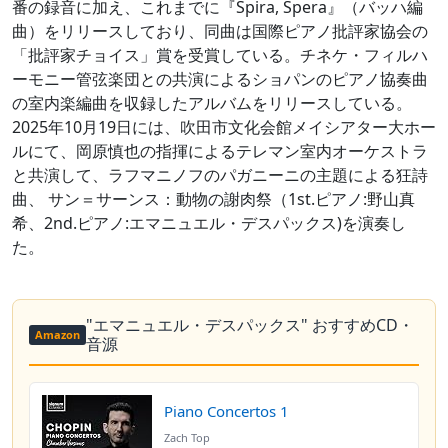
番の録音に加え、これまでに『Spira, Spera』（バッハ編
曲）をリリースしており、同曲は国際ピアノ批評家協会の
「批評家チョイス」賞を受賞している。チネケ・フィルハ
ーモニー管弦楽団との共演によるショパンのピアノ協奏曲
の室内楽編曲を収録したアルバムをリリースしている。
2025年10月19日には、吹田市文化会館メイシアター大ホー
ルにて、岡原慎也の指揮によるテレマン室内オーケストラ
と共演して、ラフマニノフのパガニーニの主題による狂詩
曲、 サン＝サーンス：動物の謝肉祭（1st.ピアノ:野山真
希、2nd.ピアノ:エマニュエル・デスパックス)を演奏し
た。
"エマニュエル・デスパックス" おすすめCD・
Amazon
音源
Piano Concertos 1
Zach Top