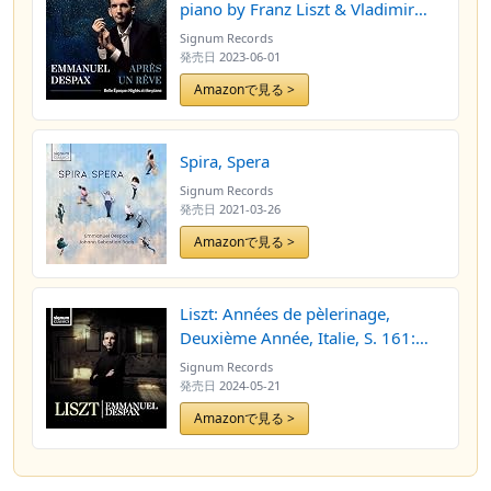
piano by Franz Liszt & Vladimir
Horowitz) [Radio Edit]
Signum Records
発売日
2023-06-01
Amazonで見る >
Spira, Spera
Signum Records
発売日
2021-03-26
Amazonで見る >
Liszt: Années de pèlerinage,
Deuxième Année, Italie, S. 161:
No. 7, Après une lecture du Dante
Signum Records
(Fantasia quasi Sonata) [Radio Edit]
発売日
2024-05-21
Amazonで見る >