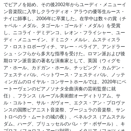
でピアノを始め、その後2002年からユーディ・メニューイ
ン音楽院に入学しクラウディオ・アラウの優等生ルース・
ナイに師事し、2006年に卒業した。在学中は数々の賞（チ
ャペル・メダル、タゴール・ゴールド・メダル）を受賞
し、ニコライ・デミデンコ、レオン・フライシャー、ユー
ディ・メニューイン、ドミニク・メルレ、ムスティスラ
フ・ロストロポーヴィチ、マレー・ペライア、アンドラー
シュ・シフらから多大な指導を受けた。ロマン派および後
期ロマン派音楽の著名な演奏家として、英国（ウィグモ
ア・ホール、カドガン・ホール、チッピング・カムデン・
フェスティバル、ペットワース・フェスティバル、ノッテ
ィンガムのロイヤル・コンサートホールでは、2020年にベ
ートーヴェンのピアノソナタ全曲演奏の芸術監督に就
任）、フランス（ルーブル美術館オーディトリアム、サ
ル・コルトー、サル・ガヴォー、エクス・アン・プロヴァ
ンスの国際ピアニスト音楽祭、プージュラの音楽祭、サン
トロペのラ・ムートの城の夜）、ベネルクス（アムステル
ダム、ハーグ、ブリュッセルのパレ・デ・ボザール）、キ
プロス（ファロス・アーツ財団）、イタリア（ファツィオ