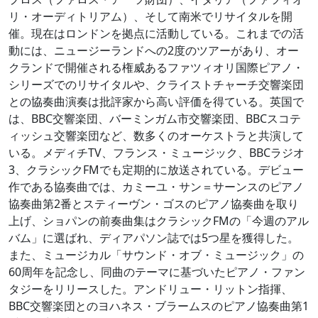
リ・オーディトリアム）、そして南米でリサイタルを開
催。現在はロンドンを拠点に活動している。これまでの活
動には、ニュージーランドへの2度のツアーがあり、オー
クランドで開催される権威あるファツィオリ国際ピアノ・
シリーズでのリサイタルや、クライストチャーチ交響楽団
との協奏曲演奏は批評家から高い評価を得ている。英国で
は、BBC交響楽団、バーミンガム市交響楽団、BBCスコテ
ィッシュ交響楽団など、数多くのオーケストラと共演して
いる。メディチTV、フランス・ミュージック、BBCラジオ
3、クラシックFMでも定期的に放送されている。デビュー
作である協奏曲では、カミーユ・サン＝サーンスのピアノ
協奏曲第2番とスティーヴン・ゴスのピアノ協奏曲を取り
上げ、ショパンの前奏曲集はクラシックFMの「今週のアル
バム」に選ばれ、ディアパソン誌では5つ星を獲得した。
また、ミュージカル「サウンド・オブ・ミュージック」の
60周年を記念し、同曲のテーマに基づいたピアノ・ファン
タジーをリリースした。アンドリュー・リットン指揮、
BBC交響楽団とのヨハネス・ブラームスのピアノ協奏曲第1