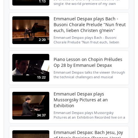
1:13
single: the world premiere of my own
piano transcription of Fauré's mesmerising
song:"Après un rêve"! Capturing the
essence of a lovers...
Emmanuel Despax plays Bach -
Busoni Chorale Prelude "Nun freut
euch, lieben Christen g’mein"
Emmanuel Despax plays Bach - Busoni
2:20
Chorale Prelude "Nun freut euch, lieben
Christen g’mein" Recorded live on a Fazioli
concert grand piano at the Salle Gaveau in
Paris Directed...
Piano Lesson on Chopin Préludes
Op 28 by Emmanuel Despax
Emmanuel Despax talks the viewer through
the technical challenges and musical
15:22
highlights of Chopin's Préludes. The filming
takes place at Jaques Samuel Pianos
showroom in London...
Emmanuel Despax plays
Mussorgsky Pictures at an
Exhibition
Emmanuel Despax plays Mussorgsky
34:37
Pictures at an Exhibition Recorded live on a
Fazioli concert grand piano at the Salle
Gaveau in Paris Promenade 0:05 The
Gnome 1:25 Interlude, P...
Emmanuel Despax: Bach Jesu, Joy