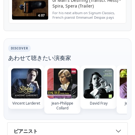
of Man's Desiring (Transcr. Hess) -
Spira, Spera (Trailer)
For his next album on Signum Classics,
4:07
French pianist Emmanuel Despax pays
tribute to Bach and his legacy: "It is the
music I always turn to in most difficult
times, like a comp...
DISCOVER
あわせて聴きたい演奏家
Vincent Larderet
Jean-Philippe
David Fray
Jean-
Collard
Penn
ピアニスト