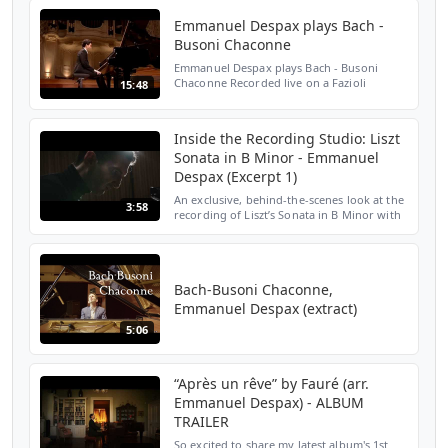
and stream the album h...
Emmanuel Despax plays Bach -
Busoni Chaconne
Emmanuel Despax plays Bach - Busoni
Chaconne Recorded live on a Fazioli
15:48
concert grand piano at the Salle Gaveau in
Paris Directed by Alain Jomy in
collaboration with L' ENVOL MU...
Inside the Recording Studio: Liszt
Sonata in B Minor - Emmanuel
Despax (Excerpt 1)
An exclusive, behind-the-scenes look at the
3:58
recording of Liszt’s Sonata in B Minor with
renowned French pianist Emmanuel
Despax. This uncut continuous session
provides a glimpse...
Bach-Busoni Chaconne,
Emmanuel Despax (extract)
5:06
“Après un rêve” by Fauré (arr.
Emmanuel Despax) - ALBUM
TRAILER
So excited to share my latest album's 1st