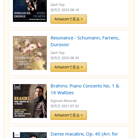
Zach Top
発売日
2023-08-18
Amazonで見る >
Resonance - Schumann, Farrenc,
Durosoir
Zach Top
発売日
2025-08-29
Amazonで見る >
Brahms: Piano Concerto No. 1 &
16 Waltzes
Signum Records
発売日
2021-07-02
Amazonで見る >
Danse macabre, Op. 40 (Arr. for