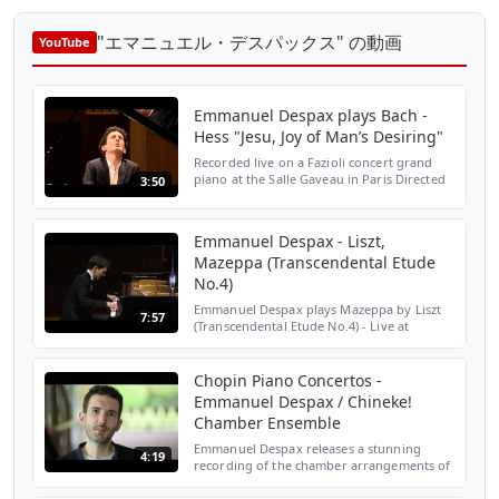
"エマニュエル・デスパックス" の動画
YouTube
Emmanuel Despax plays Bach -
Hess "Jesu, Joy of Man’s Desiring"
Recorded live on a Fazioli concert grand
piano at the Salle Gaveau in Paris Directed
3:50
by Alain Jomy in collaboration with L'
ENVOL MULTIMEDIA Video editing by SL
Chai Sponsored b...
Emmanuel Despax - Liszt,
Mazeppa (Transcendental Etude
No.4)
Emmanuel Despax plays Mazeppa by Liszt
7:57
(Transcendental Etude No.4) - Live at
Wigmore Hall, London. Spira, Spera -
Breathe, Hope - Out 26.03.2021 1st Single
Out Now: http://smart...
Chopin Piano Concertos -
Emmanuel Despax / Chineke!
Chamber Ensemble
Emmanuel Despax releases a stunning
4:19
recording of the chamber arrangements of
Chopin’s piano concerti, together with
Chineke! Chamber Ensemble. Buy, listen