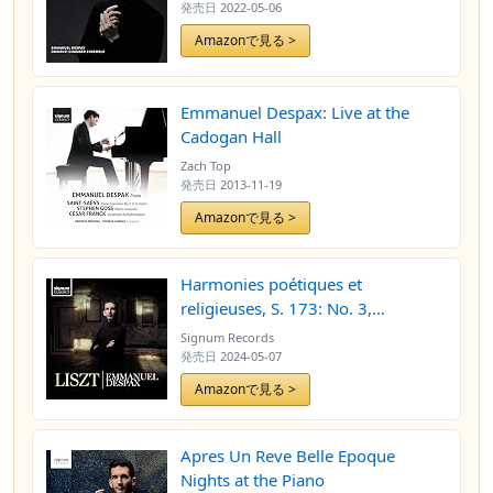
発売日
2022-05-06
Amazonで見る >
Emmanuel Despax: Live at the
Cadogan Hall
Zach Top
発売日
2013-11-19
Amazonで見る >
Harmonies poétiques et
religieuses, S. 173: No. 3,
Bénédiction de Dieu dans la
Signum Records
solitude (Radio Edit)
発売日
2024-05-07
Amazonで見る >
Apres Un Reve Belle Epoque
Nights at the Piano