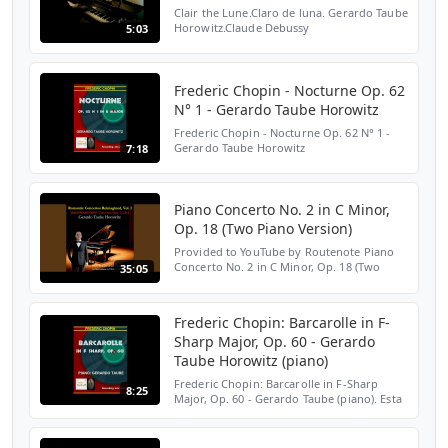
Clair the Lune.Claro de luna. Gerardo Taube
Horowitz.Claude Debussy
5:03
Frederic Chopin - Nocturne Op. 62
N° 1 - Gerardo Taube Horowitz
Frederic Chopin - Nocturne Op. 62 N° 1 -
Gerardo Taube Horowitz
7:18
Piano Concerto No. 2 in C Minor,
Op. 18 (Two Piano Version)
Provided to YouTube by Routenote Piano
Concerto No. 2 in C Minor, Op. 18 (Two
35:05
Piano Version) · Gerardo Taube Horowitz ·
Sergei Rachmaninoff Romantic Concertos
Reimagined, Vol. 1...
Frederic Chopin: Barcarolle in F-
Sharp Major, Op. 60 - Gerardo
Taube Horowitz (piano)
Frederic Chopin: Barcarolle in F-Sharp
8:25
Major, Op. 60 - Gerardo Taube (piano). Esta
obra integra el disco denominado "Gerardo
Taube Plays Chopin" realizado en la
plataforma Sound...