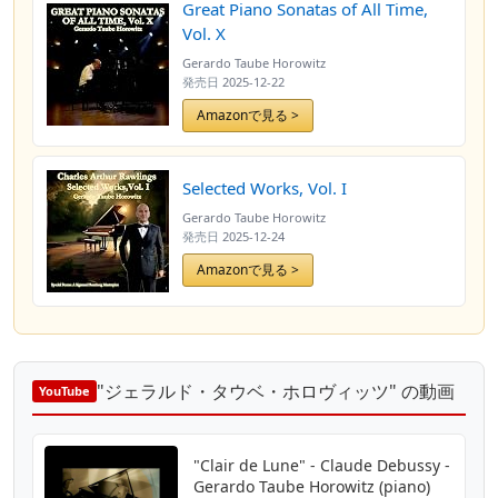
Great Piano Sonatas of All Time,
Vol. X
Gerardo Taube Horowitz
発売日
2025-12-22
Amazonで見る >
Selected Works, Vol. I
Gerardo Taube Horowitz
発売日
2025-12-24
Amazonで見る >
"ジェラルド・タウベ・ホロヴィッツ" の動画
YouTube
"Clair de Lune" - Claude Debussy -
Gerardo Taube Horowitz (piano)