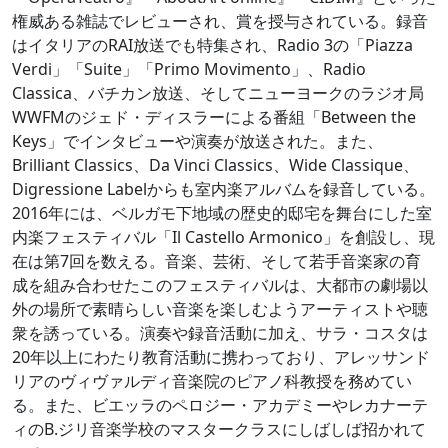
権威ある雑誌でレビューされ、賞を授与されている。録音
はイタリアのRAI放送でも特集され、Radio 3の「Piazza
Verdi」「Suite」「Primo Movimento」、Radio
Classica、バチカン放送、そしてニューヨークのラジオ局
WWFMのジェド・ディスラーによる番組「Between the
Keys」でインタビューや演奏が放送された。また、
Brilliant Classics、Da Vinci Classics、Wide Classique、
Digressione Labelからも室内楽アルバムを録音している。
2016年には、ベルガモ下地域の歴史的邸宅を舞台にした室
内楽フェスティバル「Il Castello Armonico」を創設し、現
在は第7回を数える。音楽、芸術、そして若手音楽家の育
成を組み合わせたこのフェスティバルは、大都市の劇場以
外の場所で素晴らしい音楽を楽しむようアーティストや聴
衆を誘っている。演奏や録音活動に加え、サラ・コスタは
20年以上にわたり教育活動に携わっており、アレッサンド
リアのヴィヴァルディ音楽院のピアノ科教授を務めてい
る。また、ビエッラのペロジー・アカデミーやレカナーテ
ィのB.ジリ音楽学校のマスタークラスにしばしば招かれて