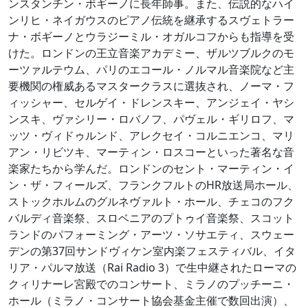
ンスタンチン・ボギーノに長年師事。また、伝説的なハイ
ンリヒ・ネイガウスのピアノ伝統を継承するスヴェトラー
ナ・ボギーノとウラジーミル・オガルコフからも指導を受
けた。ロンドンの王立音楽アカデミー、ザルツブルクのモ
ーツァルテウム、パリのエコール・ノルマル音楽院など主
要機関の権威あるマスタークラスに選抜され、ノーマ・フ
ィッシャー、セルゲイ・ドレンスキー、アンジェイ・ヤシ
ンスキ、ヴァシリー・ロバノフ、パヴェル・ギリロフ、マ
ッツ・ヴィドゥルンド、アレクセイ・コルニエンコ、マリ
アン・リビツキ、マーティン・ロスコーといった著名な音
楽家たちから学んだ。ロンドンのセント・マーティン・イ
ン・ザ・フィールズ、フランクフルトのHR放送局ホール、
ストックホルムのグルネヴァルト・ホール、チェコのフク
バルディ音楽祭、スロベニアのプトゥイ音楽祭、スコット
ランドのパフォーミング・アーツ・ソサエティ、スウェー
デンの第37回サンドヴィケン室内楽フェスティバル、イタ
リア・パルマ放送（Rai Radio 3）で生中継されたローマの
クィリナーレ宮殿でのコンサート、ミラノのプッチーニ・
ホール（ミラノ・コンサート協会基金主催で数回出演）、