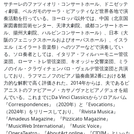
サチーレのファツィオリ・コンサートホール、ドニゼッテ
ィ劇場、ベルガモのサーラ・ピアッティなど世界各地で演
奏活動を行っている。ヨーロッパ以外では、中国（北京国
家図書館芸術センター、天津大劇院、成都コンサートホー
ル、揚州大劇院、ハルビンコンサートホール）、日本（大
阪のフェニックスホールおよびオーパスホール）、イスラ
エル（エイラート音楽祭）へのツアーなどで演奏してい
る。ソロ奏者としては、イタリア・フィルハーモニー管弦
楽団、ローマ・トレ管弦楽団、キオッジャ交響楽団、ミラ
ノのイル・クラヴィチェンバロ・ヴェルデ管弦楽団と共演
しており、ラフマニノフのピアノ協奏曲第2番における魅
力的な解釈で高く評価された。2014年からは、夫であるピ
アニストのファビアーノ・カサノヴァとピアノデュオを組
んでいる。これまでにDa Vinci Classicsからソロアルバム
『Correspondences』（2020年）と『Evocations』
（2024年）をリリースしており、『Rivista Musica』
『Amadeus Magazine』『Pizzicato Magazine』
『MusicWeb International』『Music Voice』
『OperaTeatro』『AboutArt online』『CIDIM』といった