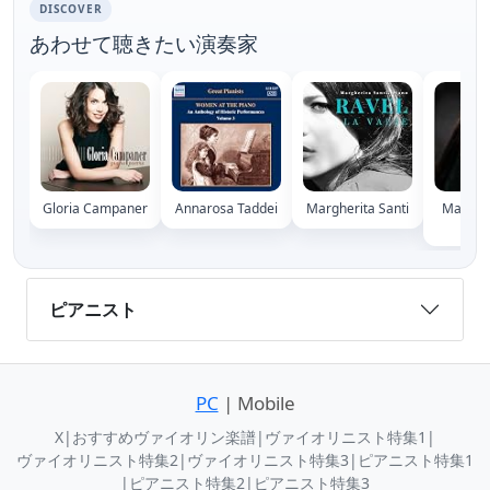
DISCOVER
あわせて聴きたい演奏家
Gloria Campaner
Annarosa Taddei
Margherita Santi
Maria G
Mar
ピアニスト
PC
| Mobile
X
|
おすすめヴァイオリン楽譜
|
ヴァイオリニスト特集1
|
ヴァイオリニスト特集2
|
ヴァイオリニスト特集3
|
ピアニスト特集1
|
ピアニスト特集2
|
ピアニスト特集3