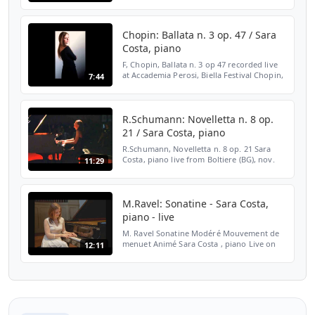
22/05/2015 Sara Costa, piano
www.saracosta.it
Chopin: Ballata n. 3 op. 47 / Sara
Costa, piano
F, Chopin, Ballata n. 3 op 47 recorded live
at Accademia Perosi, Biella Festival Chopin,
7:44
2010 recorded by RedDress Recording
Studio www.reddress.it www.saracosta.it
R.Schumann: Novelletta n. 8 op.
21 / Sara Costa, piano
R.Schumann, Novelletta n. 8 op. 21 Sara
Costa, piano live from Boltiere (BG), nov.
11:29
2011 www.saracosta.it
M.Ravel: Sonatine - Sara Costa,
piano - live
M. Ravel Sonatine Modéré Mouvement de
menuet Animé Sara Costa , piano Live on
12:11
Rai Radio3 from "I Concerti del Quirinale",
Quirinale (Rome)- Italy www.saracosta.it
15/04/2012