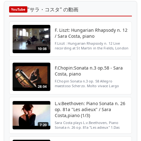
"サラ・コスタ" の動画
YouTube
F. Liszt: Hungarian Rhapsody n. 12
/ Sara Costa, piano
F.Liszt : Hungarian Rhapsody n. 12 Live
recording at St Martin in the Fields, London
10:08
20th May 2014 Sara Costa, piano
www.saracosta.it
F.Chopin:Sonata n.3 op.58 - Sara
Costa, piano
F.Chopin Sonata n.3 op. 58 Allegro
maestoso Scherzo. Molto vivace Largo
28:04
Finale. Presto, non tanto Sara Costa, piano
from Radio Classica, "Il pianista" - 2010
L.v.Beethoven: Piano Sonata n. 26
op. 81a "Les adieux" / Sara
Costa,piano (1/3)
Sara Costa plays L.v.Beethoven, Piano
7:20
Sonata n. 26 op. 81a "Les adieux" 1.Das
Lebewohl (Les Adieux ): Adagio - Allegro
recorded at Classica Viva