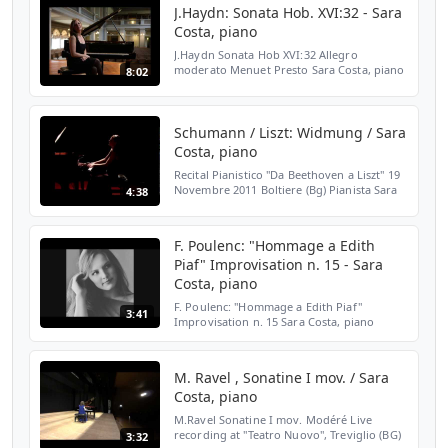
www.classicaviva.com www.saracos...
J.Haydn: Sonata Hob. XVI:32 - Sara
Costa, piano
J.Haydn Sonata Hob XVI:32 Allegro
moderato Menuet Presto Sara Costa, piano
8:02
Live in Rai Radio 3, from "I concerti del
Quirinale" Cappella Paolina, Quirinale,
Rome - Italy 15/04/2...
Schumann / Liszt: Widmung / Sara
Costa, piano
Recital Pianistico "Da Beethoven a Liszt" 19
Novembre 2011 Boltiere (Bg) Pianista Sara
4:38
Costa Video editing Frank Vanoli
www.saracosta.it
F. Poulenc: "Hommage a Edith
Piaf" Improvisation n. 15 - Sara
Costa, piano
F. Poulenc: "Hommage a Edith Piaf"
3:41
Improvisation n. 15 Sara Costa, piano
www.saracosta.it Live recording Milan (IT)
2012
M. Ravel , Sonatine I mov. / Sara
Costa, piano
M.Ravel Sonatine I mov. Modéré Live
recording at "Teatro Nuovo", Treviglio (BG)
3:32