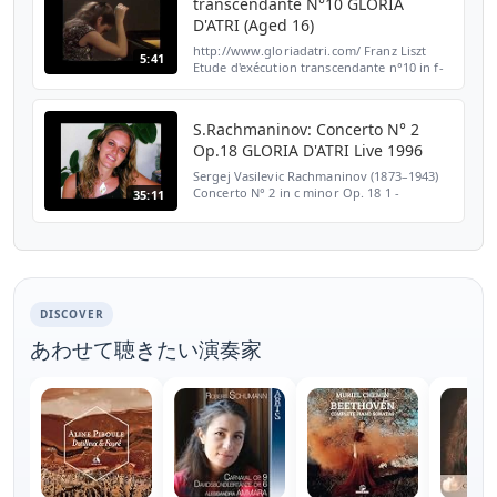
transcendante N°10 GLORIA
D'ATRI (Aged 16)
http://www.gloriadatri.com/ Franz Liszt
5:41
Etude d'exécution transcendante n°10 in f-
moll Presto molto agitato Pianist: GLORIA
D'ATRI (Aged 16) Lugano RTSI - 3 November
1992
S.Rachmaninov: Concerto N° 2
Op.18 GLORIA D'ATRI Live 1996
Sergej Vasilevic Rachmaninov (1873–1943)
Concerto N° 2 in c minor Op. 18 1 -
35:11
Moderato 2 - Adagio sostenuto (10:41) 3 -
Allegro scherzando (21:29) Pianist: GLORIA
D'ATRI Orcheste...
DISCOVER
あわせて聴きたい演奏家