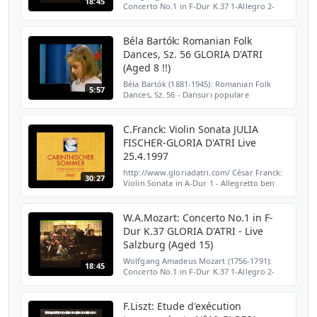
18:45
Concerto No.1 in F-Dur K.37 1-Allegro 2-
Andante (6:00) 3-Allegro (11:24) Orchestra
Mozart di Milano - Mozartorchester
Mailand Conductor: DAN...
Béla Bartók: Romanian Folk
Dances, Sz. 56 GLORIA D'ATRI
(Aged 8 !!)
Béla Bartók (1881-1945): Romanian Folk
5:57
Dances, Sz. 56 - Dansuri populare
romanesti - Román népi táncok Danze
popolari Rumene - Rumänische Volkstänze
Pianist: GLORIA D'ATRI (Aged...
C.Franck: Violin Sonata JULIA
FISCHER-GLORIA D'ATRI Live
25.4.1997
http://www.gloriadatri.com/ César Franck:
30:27
Violin Sonata in A-Dur 1 - Allegretto ben
moderato 2 - Allegro (6:05) 3 - Recitativo -
Fantasia (14:39) 4 - Allegretto poco mosso
(22:2...
W.A.Mozart: Concerto No.1 in F-
Dur K.37 GLORIA D'ATRI - Live
Salzburg (Aged 15)
Wolfgang Amadeus Mozart (1756-1791):
18:45
Concerto No.1 in F-Dur K.37 1-Allegro 2-
Andante (6:00) 3-Allegro (11:24) Orchestra
Mozart di Milano - Mozartorchester
Mailand Conductor: DAN...
F.Liszt: Etude d'exécution