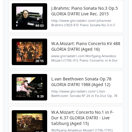
München - Herkulessaal Recital 3 April 1995
J.Brahms: Piano Sonata No.3 Op.5
GLORIA D'ATRI Live Rec. 2015
http://www.gloriadatri.com/ Johannes
Brahms (1833-97): Piano Sonata No.3 in F
44:03
minor, Op.5 1- Allegro Maestoso 2-
Andante. 3- Scherzo 4- Intermezzo 5- Finale
Pianist: GLORIA D'AT...
W.A.Mozart: Piano Concerto KV 488
GLORIA D'ATRI (Aged 16)
www.gloriadatri.com Wolfgang Amadeus
Mozart (1756–91): Piano Concerto in A-Dur
28:15
KV 488 1- Allegro (0:34) 2- Adagio (11:41) 3-
Allegro assai (19:07) Pianist: GLORIA D`ATRI
(Aged 1...
L.van Beethoven Sonata Op.78
GLORIA D'ATRI 1988 (Aged 12)
http://www.gloriadatri.com/ L.Van
Beethoven: Sonata N° 24 in Fis-Dur Op. 78
9:39
Selezione per il Concorso BIMBOBO Premio
Mozart 1988 Pianista: GLORIA D'ATRI (12
anni)
W.A.Mozart: Concerto No.1 in F-
Dur K.37 GLORIA D'ATRI - Live
Salzburg (Aged 15)
Wolfgang Amadeus Mozart (1756-1791):