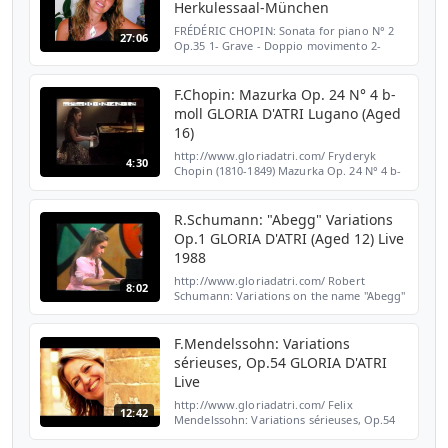
Herkulessaal-München
FRÉDÉRIC CHOPIN: Sonata for piano N° 2
27:06
Op.35 1- Grave - Doppio movimento 2-
Scherzo (07:10) 3- Marcia funebre: Lento
(13:55) 4- Finale: Presto (23:00) Pianist:
GLORIA D'ATRI (Ag...
F.Chopin: Mazurka Op. 24 N° 4 b-
moll GLORIA D'ATRI Lugano (Aged
16)
http://www.gloriadatri.com/ Fryderyk
4:30
Chopin (1810-1849) Mazurka Op. 24 N° 4 b-
moll Pianista: GLORIA D'ATRI (Aged 16)
Lugano RTSI - 3 Novembre 1992
R.Schumann: "Abegg" Variations
Op.1 GLORIA D'ATRI (Aged 12) Live
1988
http://www.gloriadatri.com/ Robert
8:02
Schumann: Variations on the name "Abegg"
in F major, Op.1 Pianist: GLORIA D'ATRI
(Aged 12) PREMIO INTERNAZIONALE
MOZART Bologna, Teatro Comuna...
F.Mendelssohn: Variations
sérieuses, Op.54 GLORIA D'ATRI
Live
http://www.gloriadatri.com/ Felix
12:42
Mendelssohn: Variations sérieuses, Op.54
Pianist: GLORIA D'ATRI (Aged 19) Live Recital