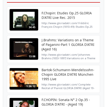
F.Chopin: Etudes Op.25 GLORIA
D'ATRI Live Rec. 2015
http://www.gloriadatri.com/ Frédéric
François Chopin (1810-49): Etudes Op.25
34:45
Pianist: GLORIA D'ATRI Live Recording 2015
No. 1 As Dur A-flat major No. 2 f-moll F
minor (2:40) No....
J.Brahms: Variations on a Theme
of Paganini-Part 1 GLORIA D'ATRI
(Aged 16)
http://www.gloriadatri.com/ Johannes
13:08
Brahms (1833-1897) Variations on a Theme
of Paganini - Part 1 Pianista: GLORIA D´ATRI
(Aged 16) Lugano - RTSI 3 November 1992
Bartok-Schumann-Mendelssohn-
Chopin GLORIA D'ATRI München
1995 Live
http://www.gloriadatri.com/ Complete
1:26:12
Recital of Pianist GLORIA D'ATRI (Aged 19-
Italy) Herkulessaal-München 3 April 1995
(Broadcast) BELA BARTOK: Elegie N°1 8b sz
41 Elegie N°2 8...
F.CHOPIN: Sonata N° 2 Op.35 -
GLORIA D'ATRI - (Aged 19)