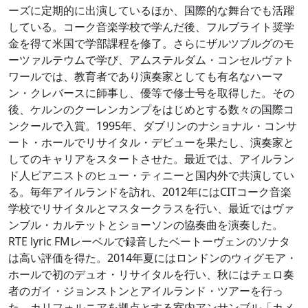
ーズに定期的に出演しているほか、国際的な舞台でも活躍
している。コーク音楽学校で学んだ後、フルブライト奨学
金を得て米国で学部課程を修了。さらにザルツブルグのモ
ーツァルテウムで学び、アムステルダム・コンセルヴァト
ワールでは、教育者であり演奏家としても有名なハーマ
ン・クレバースに師事し、優等で修士号を取得した。その
後、ケルンのクーレンカンプをはじめとする数々の国際コ
ンクールで入賞。1995年、ダブリンのナショナル・コンサ
ート・ホールでリサイタル・デビューを果たし、演奏家と
してのキャリアをスタートさせた。最近では、アイルラン
ド人ピアニストのヒュー・ティニーと国内外で共演してい
る。毎年アイルランドを訪れ、2012年にはCITコーク音楽
学校でリサイタルとマスタークラスを行い、最近ではヴァ
ンブル・カルテットとショーソンの協奏曲を演奏した。
RTE lyric FMレーベルで録音したベートーヴェンのソナタ
は高い評価を得た。2014年夏にはロンドンのウィグモア・
ホールで初のデュオ・リサイタルを行い、秋にはチェロ奏
者のガイ・ジョンストンとアイルランド・ツアーを行っ
た。カリフォルニアを拠点とする室内アンサンブル「カメ