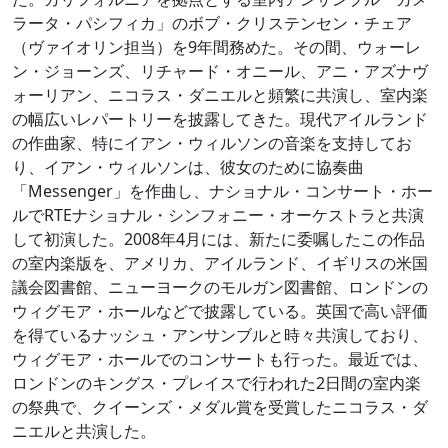
ラータ・パシフィカ」のボブ・クリステンセン・チェア
（ヴァイオリン担当）を9年間務めた。その間、ウォーレ
ン・ジョーンズ、リチャード・オニール、アニ・アズナヴ
ォーリアン、ニコラス・ダニエルと頻繁に共演し、室内楽
の幅広いレパートリーを披露してきた。現代アイルランド
の作曲家、特にイアン・ウィルソンの音楽を支持してお
り、イアン・ウィルソンは、彼女のために協奏曲
「Messenger」を作曲し、ナショナル・コンサート・ホー
ルでRTEナショナル・シンフォニー・オーケストラと共演
して初演した。2008年4月には、新たに委嘱したこの作品
の室内楽版を、アメリカ、アイルランド、イギリスの米国
議会図書館、ニューヨークのモルガン図書館、ロンドンの
ウィグモア・ホールなどで披露している。英国で高い評価
を得ているナッシュ・アンサンブルと時々共演しており、
ウィグモア・ホールでのコンサートも行った。最近では、
ロンドンのキングス・プレイスで行われた2日間の室内楽
の祭典で、クイーンズ・メダル賞を受賞したニコラス・ダ
ニエルと共演した。