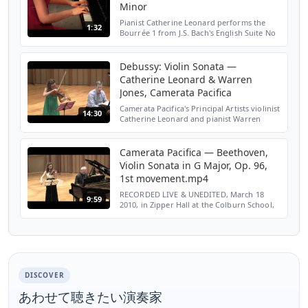
Minor
Pianist Catherine Leonard performs the
1:32
Bourrée 1 from J.S. Bach's English Suite No
2 in A Minor BWV 807 at St Alfege London
2009 film by cineman8
http://www.catherineleonard.co.uk/
Debussy: Violin Sonata —
Catherine Leonard & Warren
Jones, Camerata Pacifica
Camerata Pacifica's Principal Artists violinist
14:30
Catherine Leonard and pianist Warren
Jones perform Debussy's Violin Sonata.
Recorded live & unedited at Zipper Hall in
the Colbur...
Camerata Pacifica — Beethoven,
Violin Sonata in G Major, Op. 96,
1st movement.mp4
RECORDED LIVE & UNEDITED, March 18
9:59
2010, in Zipper Hall at the Colburn School,
Los Angeles, the 1st movement Allegro
moderato from Beethoven's Opus 96 Violin
Sonata. Camerata Pa...
DISCOVER
あわせて聴きたい演奏家