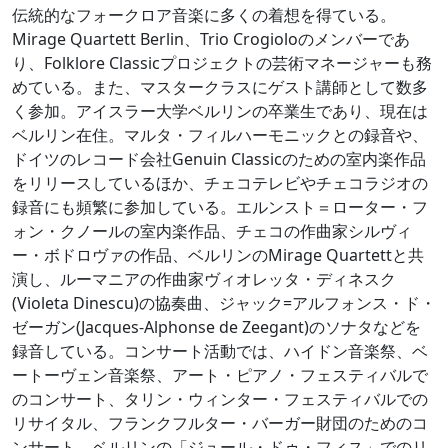
伝統的なフォークロア音楽に多くの着想を得ている。
Mirage Quartett Berlin、Trio Crogioloのメンバーであ
り、Folklore Classicプロジェクトの芸術マネージャーも務
めている。また、マスタークラスにゲスト講師として数多
く参加。アイスラー大学ベルリンの卒業生であり、現在は
ベルリン在住。マルタ・フィルハーモニックとの録音や、
ドイツのレコード会社Genuin Classicのための室内楽作品
をリリースしているほか、チェコテレビやチェコラジオの
録音にも頻繁に参加している。エルンスト＝ローター・フ
ォン・クノールの室内楽作品、チェコの作曲家シルヴィ
ー・ボドロヴァの作品、ベルリンのMirage Quartettと共
演し、ルーマニアの作曲家ヴィオレッタ・ディネスク
(Violeta Dinescu)の協奏曲、ジャック=アルフォンス・ド・
ゼーガン(Jacques-Alphonse de Zeegant)のソナタなどを
録音している。コンサート活動では、ハイドン音楽祭、ベ
ートーヴェン音楽祭、アート・ピアノ・フェスティバルで
のコンサート、タリン・ウィンター・フェスティバルでの
リサイタル、フランクフルター・バーガー財団のためのコ
ンサート、ベルリンの「ジュール・ドゥ・フィス」でのリ