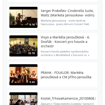
and traditional music. programme: L.
Janacek, S. Bod...
Sergei Prokofiev: Cinderella Suite,
Waltz (Marketa Janouskova- violin)
Marketa Janouskova - violin Andrea
Vavrusova - piano Atrium Concert Hall,
6:16
Prague - 14.4. 2015 - LIVE
Visyo a Markéta Janoušková - A.
Dvořák - Koncert pro housle a
orchestr
Koncert Vinohradského symfonického
33:19
orchestru v Modlitebně v Korunní ul. v
Praze dne 20.12.2010. Antonín Dvořák -
Koncert pro housle a orchestr a-moll (Violin
concerto in a-minor...
PRAHA - FOLKLOR: Markéta
Janoušková a CM Jiřího Janouška
5:43
Kostel_TrhovaKamenice_20100808.MTS
Záznam z "Odpoledního koktejlu" komorní