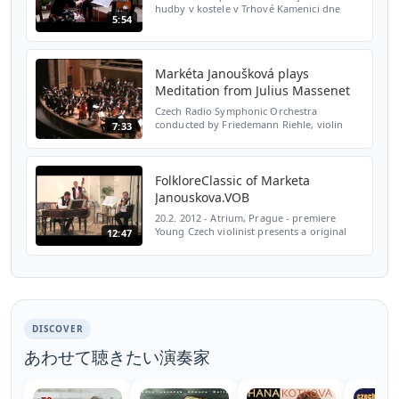
hudby v kostele v Trhové Kamenici dne
5:54
8.8.2010: J. Haydn: Smyčcové trio G dur
(Markéta Janoušková, housle; Zdenka
Hůlková, viola; Jan Pec...
Markéta Janoušková plays
Meditation from Julius Massenet
Czech Radio Symphonic Orchestra
conducted by Friedemann Riehle, violin
7:33
solist Marketa Janouskova
FolkloreClassic of Marketa
Janouskova.VOB
20.2. 2012 - Atrium, Prague - premiere
Young Czech violinist presents a original
12:47
concert project on the borders of classical
and traditional music. programme: L.
Janacek, S. Bod...
DISCOVER
あわせて聴きたい演奏家