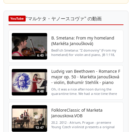
"マルケタ・ヤノースコヴァ" の動画
YouTube
B. Smetana: From my homeland
(Markéta Janoušková)
Bedřich Smetana: "Z domoviny" (From my
homeland) for violin and piano, JB 1:118,
6:43
2.part Markéta Janoušková - violin Andrea
Mottlová - piano
https://www.marketajanouskova.com/
Ludvig van Beethoven - Romance F
major op. 50 - Markéta Janoušková
- violin, Bohumír Stehlík - piano
Oh, it was a nice afternoon during the
8:48
quarantine time. We had a nice time there
and we thank to the Atrium's crew for their
generosity. Ludvig van Beethoven -
Romance F major o...
FolkloreClassic of Marketa
Janouskova.VOB
20.2. 2012 - Atrium, Prague - premiere
Young Czech violinist presents a original
12:47
concert project on the borders of classical