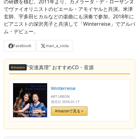
の研鑽を積む。2011年より、カメラータ・デ・ローザンヌ
でヴァイオリニストのピエール・アモイヤルと共演。米津
玄師、宇多田ヒカルなどの楽曲にも演奏で参加。2018年に
ピアニストの深沢亮子と共演して「Winterreise」でアルバ
ム・デビュー。
Facebook
mari_a_viola
"安達真理" おすすめCD・音源
Amazon
Winterreise
ART UNION
発売日
2018-01-17
Amazonで見る >