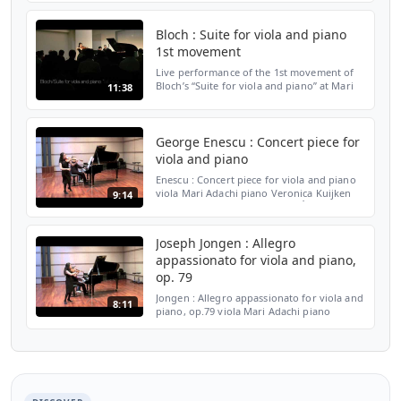
warming-up. ウォーミングアップのルーティ
ーンは？：私がウォーミングアップに使ってい
Bloch : Suite for viola and piano
る基礎練本をご紹介して...
1st movement
Live performance of the 1st movement of
Bloch’s “Suite for viola and piano” at Mari
11:38
Adachi’s viola recital on 26.10.2018 at Tokyo
Concerts Lab. 2018年10月26日にトーキョー
コンサーツ・ラボで開催された安達...
George Enescu : Concert piece for
viola and piano
Enescu : Concert piece for viola and piano
viola Mari Adachi piano Veronica Kuijken
9:14
recorded in 2013 at the Haute École de
Musique de Lausanne エネスク：演奏会用小
品 ヴィオラ 安達 真理 ピアノ ヴェロニカ・
Joseph Jongen : Allegro
ク...
appassionato for viola and piano,
op. 79
Jongen : Allegro appassionato for viola and
8:11
piano, op.79 viola Mari Adachi piano
Veronica Kuijken recorded in 2013 at the
Haute École de Musique de Lausanne ヨン
ゲン：アレグロ・アパッショナート 作...