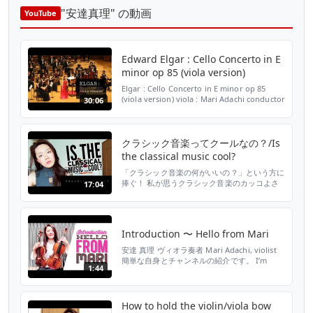
"安達真理" の動画
YouTube
Edward Elgar : Cello Concerto in E
minor op 85 (viola version)
Elgar : Cello Concerto in E minor op 85
(viola version) viola : Mari Adachi conductor
30:06
: Takashi Nitta orchestra : Nippon
Symphony recorded on 14. 4. 2017 in Tokyo
Metropolitan T...
クラシック音楽ってクールなの？/Is
the classical music cool?
「クラシック音楽の何がいいの？」という方に
捧ぐ！ 私が思うクラシック音楽のカッコよさ
17:04
を語ってみました。 I’m talking whether the
classical music is cool or not! Sorry, I’m
speaking only in Japanese here. 安達 真理 ヴ
ィオラ奏者 Mari Adachi, ...
Introduction 〜 Hello from Mari
安達 真理 ヴィオラ奏者 Mari Adachi, violist
簡単な自身とチャンネルの紹介です。 I’m
1:44
introducing myself and this channel!
▫️Official Site http://www.mariadachi.com 📀
Debut CD “Winterreise” (pianist : Ryoko...
How to hold the violin/viola bow