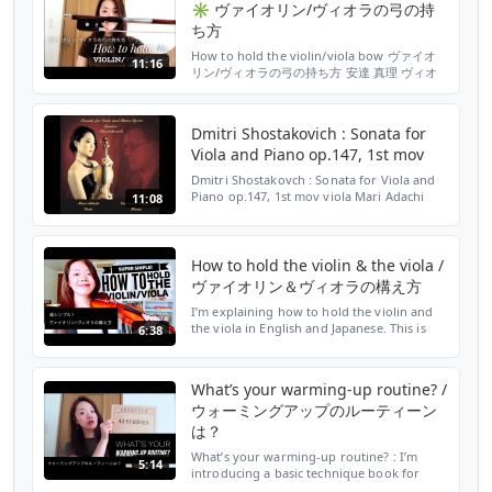
✳︎ ヴァイオリン/ヴィオラの弓の持
ち方
How to hold the violin/viola bow ヴァイオ
11:16
リン/ヴィオラの弓の持ち方 安達 真理 ヴィオ
ラ奏者 Mari Adachi, violist ▫️Official Site オフ
ィシャルサイト http://www.mariadachi.com
📀 Debut CD “Winterreise” (pianist : Ryo...
Dmitri Shostakovich : Sonata for
Viola and Piano op.147, 1st mov
Dmitri Shostakovch : Sonata for Viola and
Piano op.147, 1st mov viola Mari Adachi
11:08
piano Veronica Kuijken recorded in 2015 at
the Haute École de Musique de Lausanne シ
ョスタコーヴィッチ ：ヴ...
How to hold the violin & the viola /
ヴァイオリン＆ヴィオラの構え方
I’m explaining how to hold the violin and
the viola in English and Japanese. This is
6:38
super simple but very important first step
to enjoy wonderful musical life without any
physi...
What’s your warming-up routine? /
ウォーミングアップのルーティーン
は？
What’s your warming-up routine? : I’m
5:14
introducing a basic technique book for
violists/violinists that I’m using for my