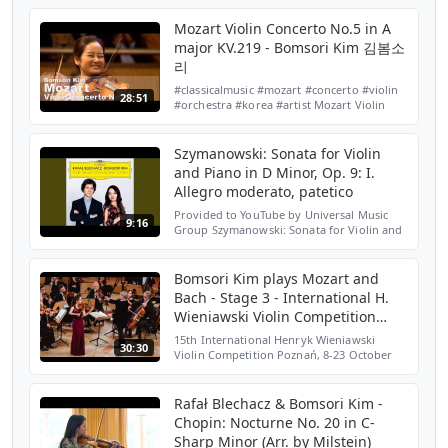
https://www.facebook.com/WQXRClassical
Violinist Bomsori Kim and pianist
Mozart Violin Concerto No.5 in A
ChangYoung Shi...
major KV.219 - Bomsori Kim 김봄소
리
#classicalmusic #mozart #concerto #violin
28:51
#orchestra #korea #artist Mozart Violin
Concerto No.5 in A major, KV.219 모차르트
바이올린 협주곡 제5번 가장조, KV.219
Bomsori Kim 김봄소리, Violin Paul Me...
Szymanowski: Sonata for Violin
and Piano in D Minor, Op. 9: I.
Allegro moderato, patetico
Provided to YouTube by Universal Music
9:16
Group Szymanowski: Sonata for Violin and
Piano in D Minor, Op. 9: I. Allegro
moderato, patetico · Rafał Blechacz ·
Bomsori · Karol Szymano...
Bomsori Kim plays Mozart and
Bach - Stage 3 - International H.
Wieniawski Violin Competition
STEREO
15th International Henryk Wieniawski
30:30
Violin Competition Poznań, 8-23 October
2016 Stage 3 (18 October 2016) Bomsori Kim
(Korea) Violin: Joannes Baptista Guadagnini
instrument (T...
Rafał Blechacz & Bomsori Kim -
Chopin: Nocturne No. 20 in C-
Sharp Minor (Arr. by Milstein)