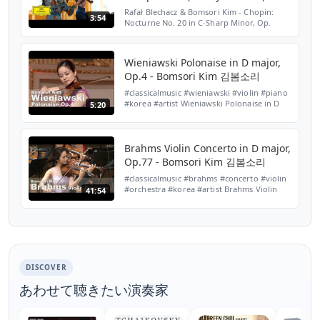
Rafał Blechacz & Bomsori Kim - Chopin:
3:54
Nocturne No. 20 in C-Sharp Minor, Op.
posth. (Arr. for Violin and Piano by Nathan
Milstein) Discover the album on a
streaming platform of ...
Wieniawski Polonaise in D major,
Op.4 - Bomsori Kim 김봄소리
#classicalmusic #wieniawski #violin #piano
#korea #artist Wieniawski Polonaise in D
5:20
major, Op.4 비에냐프스키 폴로네이즈 라장조,
작품 4 Bomsori Kim 김봄소리, Violin Hanna
Holeksa, Piano Stage 1, 201...
Brahms Violin Concerto in D major,
Op.77 - Bomsori Kim 김봄소리
#classicalmusic #brahms #concerto #violin
#orchestra #korea #artist Brahms Violin
41:54
Concerto in D major, Op.77 브람스 바이올린
협주곡 라장조, 작품 77 Bomsori Kim 김봄소
리, Violin Yoel Levi, Conducto...
DISCOVER
あわせて聴きたい演奏家