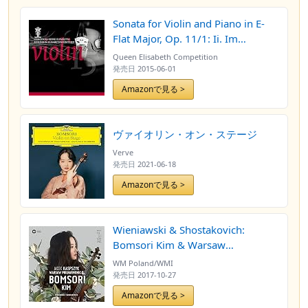
Sonata for Violin and Piano in E-
Flat Major, Op. 11/1: Ii. Im
Zeitmass eines Langsamen,
Queen Elisabeth Competition
feierlichen Tanzes (Live)
発売日
2015-06-01
Amazonで見る >
ヴァイオリン・オン・ステージ
Verve
発売日
2021-06-18
Amazonで見る >
Wieniawski & Shostakovich:
Bomsori Kim & Warsaw
Philharmonic
WM Poland/WMI
発売日
2017-10-27
Amazonで見る >