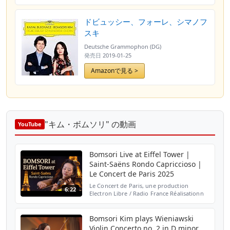
ドビュッシー、フォーレ、シマノフ
スキ
Deutsche Grammophon (DG)
発売日
2019-01-25
Amazonで見る >
"キム・ボムソリ" の動画
YouTube
Bomsori Live at Eiffel Tower |
Saint-Saëns Rondo Capriccioso |
Le Concert de Paris 2025
Le Concert de Paris, une production
6:22
Electron Libre / Radio France Réalisationn
François Goetghebeur A retrouver sur
Francetv.fr https: //www.france.tv/france-
2/le-concert-de-par...
Bomsori Kim plays Wieniawski
Violin Concerto no. 2 in D minor,