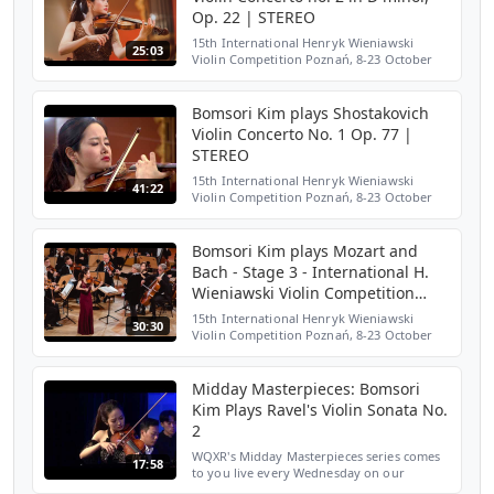
Op. 22 | STEREO
15th International Henryk Wieniawski
25:03
Violin Competition Poznań, 8-23 October
2016 Stage 4 (21 October 2016) Bomsori Kim
(Korea) Violin: Joannes Baptista Guadagnini
instrument (T...
Bomsori Kim plays Shostakovich
Violin Concerto No. 1 Op. 77 |
STEREO
15th International Henryk Wieniawski
41:22
Violin Competition Poznań, 8-23 October
2016 Stage 4 (21 October 2016) Bomsori Kim
(Korea) Violin: Joannes Baptista Guadagnini
instrument (T...
Bomsori Kim plays Mozart and
Bach - Stage 3 - International H.
Wieniawski Violin Competition
STEREO
15th International Henryk Wieniawski
30:30
Violin Competition Poznań, 8-23 October
2016 Stage 3 (18 October 2016) Bomsori Kim
(Korea) Violin: Joannes Baptista Guadagnini
instrument (T...
Midday Masterpieces: Bomsori
Kim Plays Ravel's Violin Sonata No.
2
WQXR's Midday Masterpieces series comes
17:58
to you live every Wednesday on our
Facebook page: