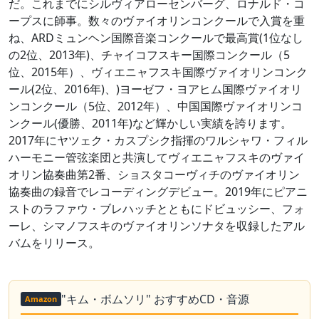
だ。これまでにシルヴィアローセンバーグ、ロナルド・コ
ープスに師事。数々のヴァイオリンコンクールで入賞を重
ね、ARDミュンヘン国際音楽コンクールで最高賞(1位なし
の2位、2013年)、チャイコフスキー国際コンクール（5
位、2015年）、ヴィエニャフスキ国際ヴァイオリンコンク
ール(2位、2016年)、)ヨーゼフ・ヨアヒム国際ヴァイオリ
ンコンクール（5位、2012年）、中国国際ヴァイオリンコ
ンクール(優勝、2011年)など輝かしい実績を誇ります。
2017年にヤツェク・カスプシク指揮のワルシャワ・フィル
ハーモニー管弦楽団と共演してヴィエニャフスキのヴァイ
オリン協奏曲第2番、ショスタコーヴィチのヴァイオリン
協奏曲の録音でレコーディングデビュー。2019年にピアニ
ストのラファウ・ブレハッチとともにドビュッシー、フォ
ーレ、シマノフスキのヴァイオリンソナタを収録したアル
バムをリリース。
"キム・ボムソリ" おすすめCD・音源
Amazon