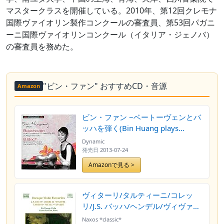
マスタークラスを開催している。2010年、第12回クレモナ
国際ヴァイオリン製作コンクールの審査員、第53回パガニ
ーニ国際ヴァイオリンコンクール（イタリア・ジェノバ）
の審査員を務めた。
"ビン・ファン" おすすめCD・音源
Amazon
ビン・ファン ~ベートーヴェンとバ
ッハを弾く(Bin Huang plays
Beethoven & Bach)
Dynamic
発売日
2013-07-24
Amazonで見る >
ヴィターリ/タルティーニ/コレッ
リ/J.S. バッハ/ヘンデル/ヴィヴァル
ディ:バロック・ヴァイオリン名曲
Naxos *classic*