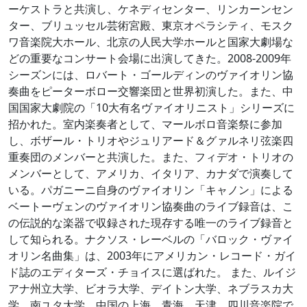
ーケストラと共演し、ケネディセンター、リンカーンセン
ター、ブリュッセル芸術宮殿、東京オペラシティ、モスク
ワ音楽院大ホール、北京の人民大学ホールと国家大劇場な
どの重要なコンサート会場に出演してきた。2008-2009年
シーズンには、ロバート・ゴールディンのヴァイオリン協
奏曲をピーターボロー交響楽団と世界初演した。また、中
国国家大劇院の「10大有名ヴァイオリニスト」シリーズに
招かれた。室内楽奏者として、マールボロ音楽祭に参加
し、ボザール・トリオやジュリアード＆グァルネリ弦楽四
重奏団のメンバーと共演した。また、フィデオ・トリオの
メンバーとして、アメリカ、イタリア、カナダで演奏して
いる。パガニーニ自身のヴァイオリン「キャノン」による
ベートーヴェンのヴァイオリン協奏曲のライブ録音は、こ
の伝説的な楽器で収録された現存する唯一のライブ録音と
して知られる。ナクソス・レーベルの「バロック・ヴァイ
オリン名曲集」は、2003年にアメリカン・レコード・ガイ
ド誌のエディターズ・チョイスに選ばれた。 また、ルイジ
アナ州立大学、ビオラ大学、デイトン大学、ネブラスカ大
学、南ユタ大学、中国の上海、青海、天津、四川音楽院で