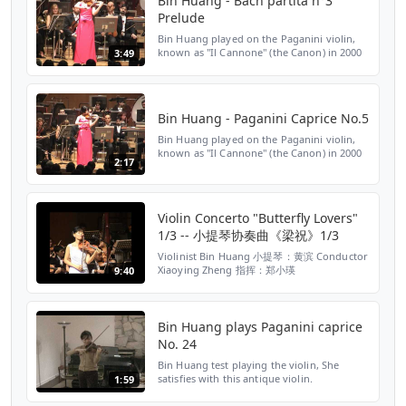
Bin Huang - Bach partita n°3
Prelude
Bin Huang played on the Paganini violin,
known as "Il Cannone" (the Canon) in 2000
3:49
Bin Huang - Paganini Caprice No.5
Bin Huang played on the Paganini violin,
known as "Il Cannone" (the Canon) in 2000
2:17
Violin Concerto "Butterfly Lovers"
1/3 -- 小提琴协奏曲《梁祝》1/3
Violinist Bin Huang 小提琴：黄滨 Conductor
Xiaoying Zheng 指挥：郑小瑛
9:40
Bin Huang plays Paganini caprice
No. 24
Bin Huang test playing the violin, She
satisfies with this antique violin.
1:59