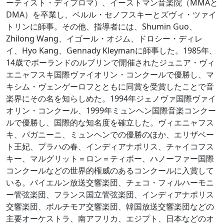
ーティスト・ディプロマ）、イーストマン音楽院（MMAと
DMA）を卒業し、ベルル・セノフスキーとズヴィ・ツァイ
トリンに師事。その他、指導者には、Shumin Guo、
Zhilong Wang、イゴール・オジム、ドロシー・ディレ
イ、Hyo Kang、Gennady Kleymanに師事した。1985年、
14歳でポーランドのルブリンで開催されたジュニア・ヴィ
エニャフスキ国際ヴァイオリン・コンクールで優勝し、マ
キシム・ヴェンゲーロフとともに同賞を受賞したことで音
楽界にその名を知らしめた。1994年ジェノヴァ国際ヴァイ
オリン・コンクール、1999年ミュンヘン国際音楽コンクー
ルで優勝し、国際的な知名度を確立した。ヴィエニャフス
キ、パガニーニ、ミュンヘンでの優勝のほか、エリザベー
ト王妃、プラハの春、インディアナポリス、チャイコフス
キー、マルグリット＝ロン＝ティボー、ハノーファー国際
コンクールなどの世界的権威のあるコンクールに入賞して
いる。バイエルン放送交響楽団、チェコ・フィルハーモニ
ー管弦楽団、フランス国立管弦楽団、インディアナポリス
交響楽団、ボルチモア交響楽団、韓国放送交響楽団などの
主要オーケストラ、南アフリカ、エジプト、日本などのオ