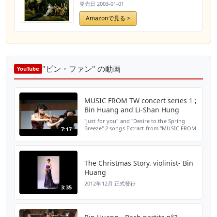
集
発売日
2003-01-01
Amazonで見る >
"ビン・ファン" の動画
YouTube
MUSIC FROM TW concert series 1 ;
Bin Huang and Li-Shan Hung
"just for you" and "Desire to the Spring
Breeze" 2 songs Extract from "MUSIC FROM
7:17
TAIWAN" concert on 4/7/2012 in Intel Corp.
Auditorium, Santa Clara, CA
The Christmas Story. violinist- Bin
Huang
2012年12月 正式發行
3:35