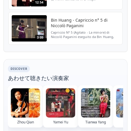
12:54
Bin Huang - Capriccio n° 5 di
Niccolò Paganini
Capriccio N° 5 (Agitato - La minore) di
Niccolò Paganini eseguito da Bin Huang,
3:05
che ha suonato a Genova il 7 febbraio 2015
tutti i 24 Capricci in successione in un unico
concerto.
DISCOVER
あわせて聴きたい演奏家
Zhou Qian
Yamei Yu
Tianwa Yang
Yu 