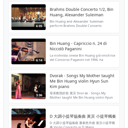
Brahms Double Concerto 1/2, Bin
Huang, Alexander Suleiman
Bin Huang and Alexander Suleiman
perform Brahms Double Concerto
6:05
Bin Huang - Capriccio n. 24 di
Niccolò Paganini
La violinista cinese Bin Huang già vincitrice
del Concorso Paganini nel 1994, ha
6:14
eseguito i 24 Capricci di Niccolò Paganini il
7 febbraio 2015 al Palazzo Ducale di
Genova. In qu...
Dvorak - Songs My Mother taught
Me Bin Huang violin Hyun Sun
Kim piano
母亲教我的歌 黄滨 Dvorak - Songs My
3:06
Mother taught Me Bin Huang violin Hyun
Sun Kim piano
D 大調小提琴協奏曲 黃滨 小提琴獨奏
D 大調小提琴協奏曲 蕭泰然作曲 黄滨小提琴獨
奏 Violin Concerto in D Major