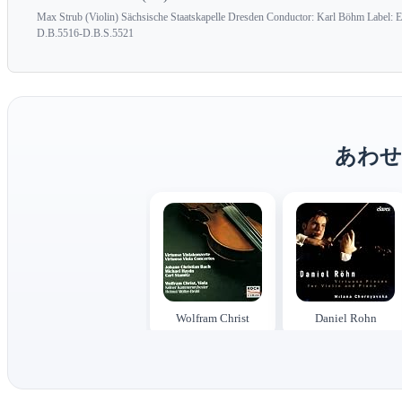
Max Strub (Violin) Sächsische Staatskapelle Dresden Conductor: Karl Böhm Label: El
D.B.5516-D.B.S.5521
あわせ
Wolfram Christ
Daniel Rohn