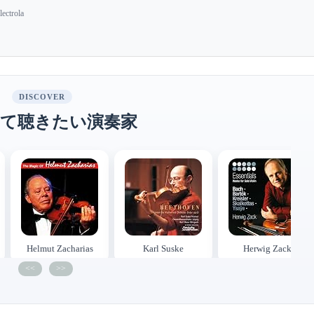
ectrola
DISCOVER
て聴きたい演奏家
Helmut Zacharias
Karl Suske
Herwig Zack
<<
>>