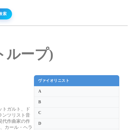
ュトループ)
ヴァイオリニスト
A
B
ットガルト、ド
C
ランツリスト音
現代作曲家の作
D
ー、カール・ヘラ