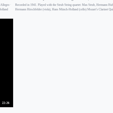
Allegro ·
Recorded in 1941. Played with the Strub String quartet: Max Strub, Hermann Hubl
Holland
Hermann Hirschfelder (viola), Hans Münch-Holland (cello) Mozart’s Clarinet Quin
22:26