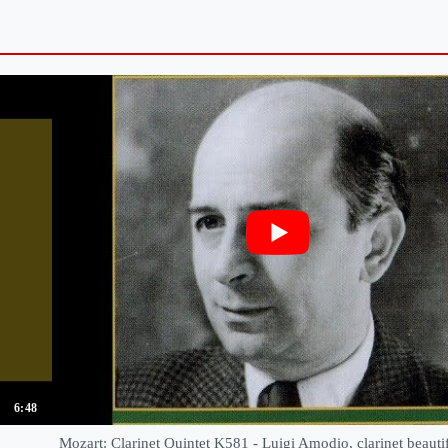
6:48
Mozart: Clarinet Quintet K581 - Luigi Amodio, clarinet beauti