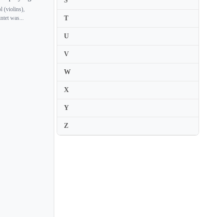
S
Mako Ochiai
 (violins),
T
Malcolm Lowe
tet was...
Malcolm Stewart
U
Malgorzata Wasiucionek
V
Malin Broman
W
Manchin Zhang
X
Manon Galy
Y
Manoug Parikian
Manrico Padovani
Z
Manuel Quiroga
Manuel Ramos
Manuel Suarez
Mao Ito
Marat Bisengaliev
Marc Bouchkov