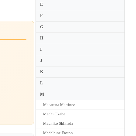
E
F
G
H
I
J
K
L
M
Macarena Martinez
Machi Okabe
Machiko Shimada
Madeleine Easton