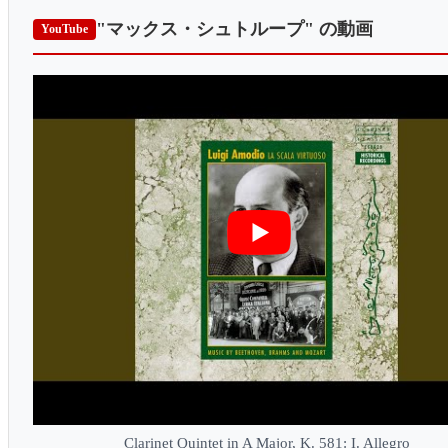
"マックス・シュトループ"
の動画
YouTube
Clarinet Quintet in A Major, K. 581: I. Allegro