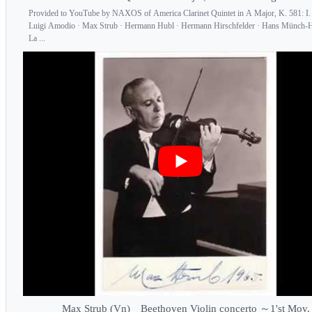
Provided to YouTube by NAXOS of America Clarinet Quintet in A Major, K. 581: I. 
Luigi Amodio · Max Strub · Hermann Hubl · Hermann Hirschfelder · Hans Münch-
La ...
Max Strub (Vn) Beethoven Violin concerto ～1'st Mov.