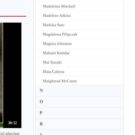
Madeleine Mitchell
Madeline Adkins
Madoka Sato
Magdalena Filipczak
Magnus Johnston
Mahasti Kamdar
Mai Suzuki
Maia Cabeza
Maighread McCrann
Maiko
N
Maiko Nakagaki
O
Mairead Nesbitt
P
Maki Fukumoto
30:52
R
Makiko Nakazawa
ful playing