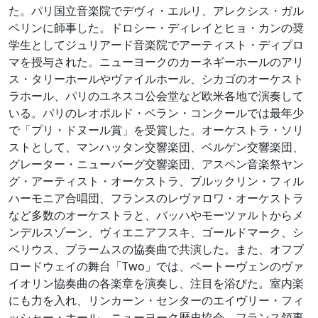
た。パリ国立音楽院でデヴィ・エルリ、アレクシス・ガル
ペリンに師事した。ドロシー・ディレイとヒョ・カンの奨
学生としてジュリアード音楽院でアーティスト・ディプロ
マを授与された。ニューヨークのカーネギーホールのアリ
ス・タリーホールやヴァイルホール、シカゴのオーケスト
ラホール、パリのユネスコ公会堂など欧米各地で演奏して
いる。パリのレオポルド・ベラン・コンクールでは最年少
で「プリ・ドヌール賞」を受賞した。オーケストラ・ソリ
ストとして、マンハッタン交響楽団、ベルゲン交響楽団、
グレーター・ニューバーグ交響楽団、アスペン音楽祭ヤン
グ・アーティスト・オーケストラ、ブルックリン・フィル
ハーモニア合唱団、フランスのレヴァロワ・オーケストラ
など多数のオーケストラと、バッハやモーツァルトからメ
ンデルスゾーン、ヴィエニアフスキ、ゴールドマーク、シ
ベリウス、ブラームスの協奏曲で共演した。また、オフブ
ロードウェイの舞台「Two」では、ベートーヴェンのヴァ
イオリン協奏曲の各楽章を演奏し、注目を浴びた。室内楽
にも力を入れ、リンカーン・センターのエイヴリー・フィ
ッシャー・ホール、ニューヨーク歴史協会、フランス領事