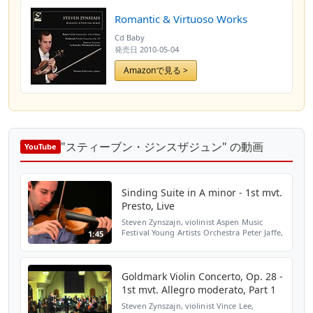
Romantic & Virtuoso Works
Cd Baby
発売日
2010-05-04
Amazonで見る >
"スティーブン・ジンスザジュン" の動画
YouTube
Sinding Suite in A minor - 1st mvt.
Presto, Live
Steven Zynszajn, violinist Aspen Music
Festival Young Artists Orchestra Peter Jaffe,
1:45
conductor (Live performance)
Goldmark Violin Concerto, Op. 28 -
1st mvt. Allegro moderato, Part 1
Steven Zynszajn, violinist Vince Lee,