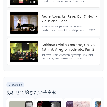
conductor Lautreamont Chamber
8:13
Orchestra C. St. Stephen's Church, New
York
Faure Apres Un Reve, Op. 7, No.1 -
Violin and Piano
Steven Zynszajn, violinist Maxim
Pakhomov, pianist Philadelphia, Oct. 2012
3:00
Goldmark Violin Concerto, Op. 28 -
1st mvt. Allegro moderato, Part 2
1st mvt., Part 2 Steven Zynszajn, violinist
Vince Lee, conductor Lautreamont
7:59
Chamber Orchestra C. St. Stephen's Church,
New York
DISCOVER
あわせて聴きたい演奏家