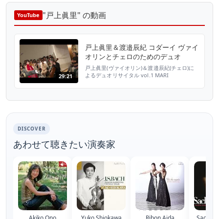
"戸上眞里" の動画
YouTube
戸上眞里＆渡邉辰紀 コダーイ ヴァイ
オリンとチェロのためのデュオ
戸上眞里(ヴァイオリン)＆渡邉辰紀(チェロ)に
よるデュオリサイタル vol.1 MARI
29:21
TOGAMI+TATSUKI WATANABE 2012 08 23 東
京オペラシティ 近江楽堂 ともに東京芸術大学
卒業。東京フィルハーモニー交響楽団首席奏者
の息のあった強力デュオ、BALLMONによる迫
真のライブ映像。 歌手iora(アイオラ)のバック
バンドとし...
DISCOVER
あわせて聴きたい演奏家
Akiko Ono
Yuko Shiokawa
Ribon Aida
Sachiko