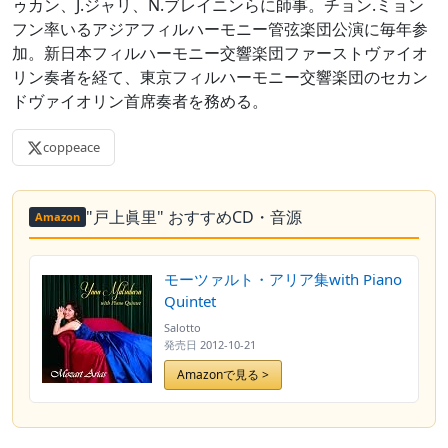
ゥカン、J.ジャリ、N.ブレイニンらに師事。チョン.ミョン
フン率いるアジアフィルハーモニー管弦楽団公演に毎年参
加。新日本フィルハーモニー交響楽団ファーストヴァイオ
リン奏者を経て、東京フィルハーモニー交響楽団のセカン
ドヴァイオリン首席奏者を務める。
coppeace
"戸上眞里" おすすめCD・音源
Amazon
モーツァルト・アリア集with Piano
Quintet
Salotto
発売日
2012-10-21
Amazonで見る >