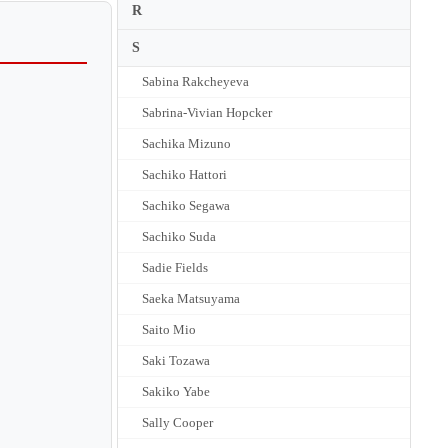
R
S
Sabina Rakcheyeva
Sabrina-Vivian Hopcker
Sachika Mizuno
Sachiko Hattori
Sachiko Segawa
Sachiko Suda
Sadie Fields
Saeka Matsuyama
Saito Mio
Saki Tozawa
Sakiko Yabe
Sally Cooper