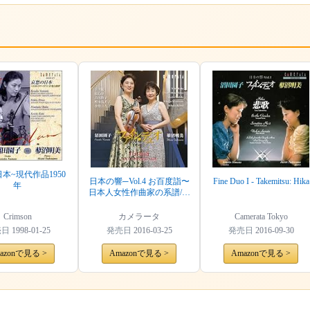
本~現代作品1950
日本の響─Vol.4 お百度詣〜
Fine Duo I - Takemitsu: Hika
年
日本人女性作曲家の系譜/フ
ァイン・デュオ
Crimson
カメラータ
Camerata Tokyo
売日
1998-01-25
発売日
2016-03-25
発売日
2016-09-30
azonで見る >
Amazonで見る >
Amazonで見る >