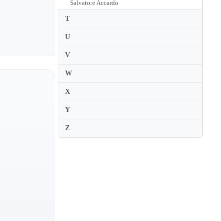
Salvatore Accardo
Sam Katz
T
Samantha Gillogly
U
Samika Honda
V
Samvel Yervinyan
W
Sandor Vegh
X
Sandrine Cantoreggi
Y
Sanghee Sania Cheong
Saori Hoshino
Z
Saori Nakazawa
Sara Chenal
Sara Dragan
Sara Ovinge
Saeka Matsuyama
Yu Mashiko
Midori Seiler
Sara Parkins
Sara Trickey