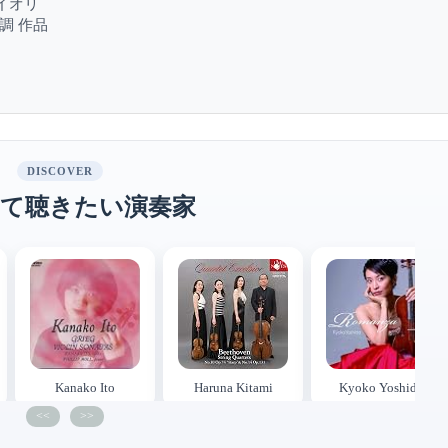
イオリ
調 作品
DISCOVER
て聴きたい演奏家
Kanako Ito
Haruna Kitami
Kyoko Yoshida
<<
>>