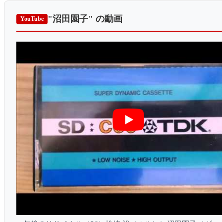
"沼田園子"
の動画
YouTube