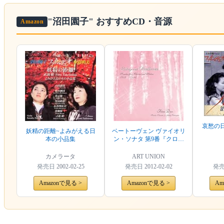
"沼田園子"
おすすめCD・音源
Amazon
哀愁の日
妖精の距離~よみがえる日
ベートーヴェン ヴァイオリ
本の小品集
ン・ソナタ 第9番『クロイ
ツェル』・第10番
カメラータ
ART UNION
発売日
2002-02-25
発売日
2012-02-02
発
Amazonで見る >
Amazonで見る >
Am