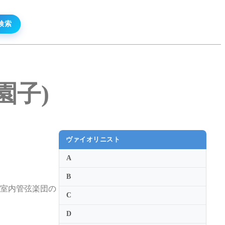
田園子)
ヴァイオリニスト
A
B
戸室内管弦楽団の
C
D