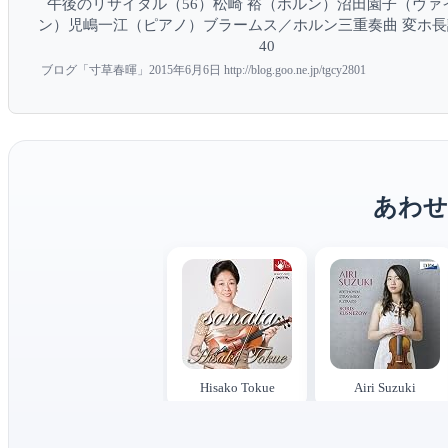
午後のリサイタル（56）松崎 裕（ホルン）沼田園子（ヴァ
ン）児嶋一江（ピアノ）ブラームス／ホルン三重奏曲 変ホ長
40
ブログ「寸草春暉」2015年6月6日 http://blog.goo.ne.jp/tgcy2801
あわせ
Hisako Tokue
Airi Suzuki