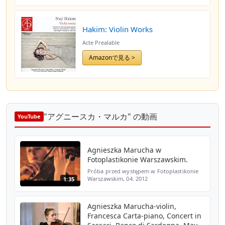
Hakim: Violin Works
Acte Prealable
Amazonで見る >
"アグニースカ・マルカ" の動画
YouTube
Agnieszka Marucha w
Fotoplastikonie Warszawskim.
Próba przed występem w Fotoplastikonie
Warszawskim, 04. 2012
1:35
Agnieszka Marucha-violin,
Francesca Carta-piano, Concert in