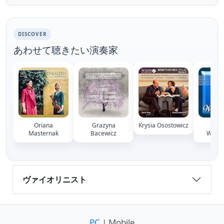
4.10.1946) was a late-romantic...
DISCOVER
あわせて聴きたい演奏家
Oriana
Grazyna
Krysia Osostowicz
Wa
Masternak
Bacewicz
Wilko
ヴァイオリニスト
PC
| Mobile