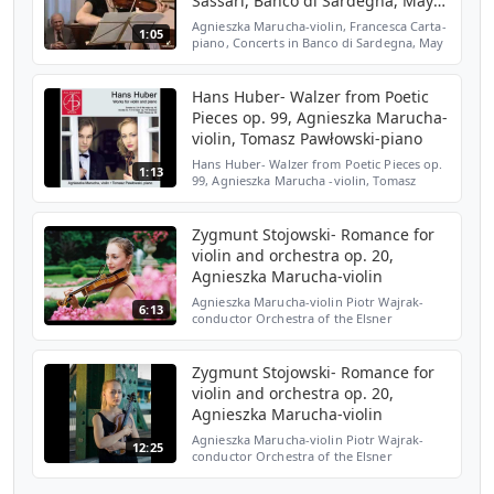
Sassari, Banco di Sardegna, May
2011
Agnieszka Marucha-violin, Francesca Carta-
1:05
piano, Concerts in Banco di Sardegna, May
2011, Sassari
Hans Huber- Walzer from Poetic
Pieces op. 99, Agnieszka Marucha-
violin, Tomasz Pawłowski-piano
Hans Huber- Walzer from Poetic Pieces op.
1:13
99, Agnieszka Marucha -violin, Tomasz
Pawłowski- piano AP 0266 Hans Huber-
Works for violin and piano
Zygmunt Stojowski- Romance for
violin and orchestra op. 20,
Agnieszka Marucha-violin
Agnieszka Marucha-violin Piotr Wajrak-
6:13
conductor Orchestra of the Elsner
Secondary Music School in Warsaw
Zygmunt Stojowski (4.05.1870 - 4.10.1946)
was a late-romantic composer ...
Zygmunt Stojowski- Romance for
violin and orchestra op. 20,
Agnieszka Marucha-violin
Agnieszka Marucha-violin Piotr Wajrak-
12:25
conductor Orchestra of the Elsner
Secondary Music School in Warsaw CD-
AP0221 Zygmunt Stojowski (4.05.1870 -