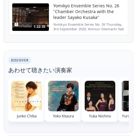
for Violin and Orchestra in E major
Yomikyo Ensemble Series No. 26
BWV1042 1. Allegr...
"Chamber Orchestra with the
leader Sayako Kusaka"
Yomikyo Ensemble Series No. 26 Thursday,
1:22:35
3rd September 2020, Yomiuri Otemachi Hall
HĀNDEL: Concerto Grosso , op. 6-5 0:42
BRITTEN: Simple Symphony 17:34 PURCELL:
Abdelazar Suite...
DISCOVER
あわせて聴きたい演奏家
Junko Chiba
Yoko Kitaura
Yuka Nishino
Yuriko 