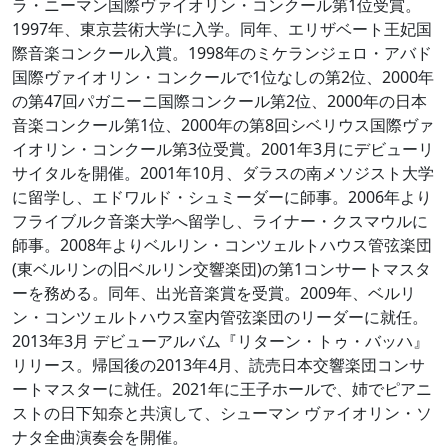
ラ・ニーマン国際ヴァイオリン・コンクール第1位受賞。
1997年、東京芸術大学に入学。同年、エリザベート王妃国
際音楽コンクール入賞。1998年のミケランジェロ・アバド
国際ヴァイオリン・コンクールで1位なしの第2位、2000年
の第47回パガニーニ国際コンクール第2位、2000年の日本
音楽コンクール第1位、2000年の第8回シベリウス国際ヴァ
イオリン・コンクール第3位受賞。2001年3月にデビューリ
サイタルを開催。2001年10月、ダラスの南メソジスト大学
に留学し、エドワルド・シュミーダーに師事。2006年より
フライブルク音楽大学へ留学し、ライナー・クスマウルに
師事。2008年よりベルリン・コンツェルトハウス管弦楽団
(東ベルリンの旧ベルリン交響楽団)の第1コンサートマスタ
ーを務める。同年、出光音楽賞を受賞。2009年、ベルリ
ン・コンツェルトハウス室内管弦楽団のリーダーに就任。
2013年3月 デビューアルバム『リターン・トゥ・バッハ』
リリース。帰国後の2013年4月、読売日本交響楽団コンサ
ートマスターに就任。2021年に王子ホールで、姉でピアニ
ストの日下知奈と共演して、シューマン ヴァイオリン・ソ
ナタ全曲演奏会を開催。