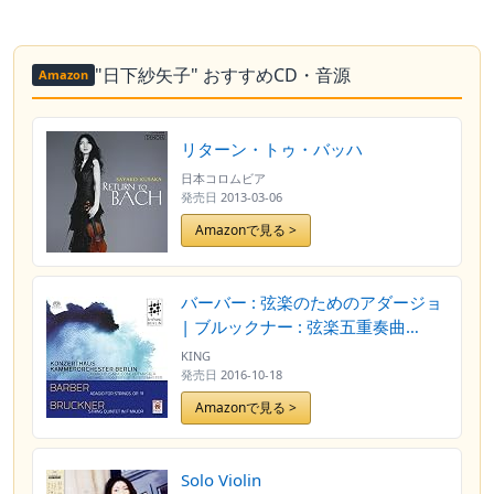
"日下紗矢子" おすすめCD・音源
Amazon
リターン・トゥ・バッハ
日本コロムビア
発売日
2013-03-06
Amazonで見る >
バーバー : 弦楽のためのアダージョ
| ブルックナー : 弦楽五重奏曲
(Barber : Adagio for Strings, OP.11
KING
| Bruckner : String Quintet in F
発売日
2016-10-18
Major / Konzerthaus
Amazonで見る >
Kammerorchester Berlin | Sayoko
Kusaka, concert master | Michael
Erxleben, concertmaster) [SACD
Solo Violin