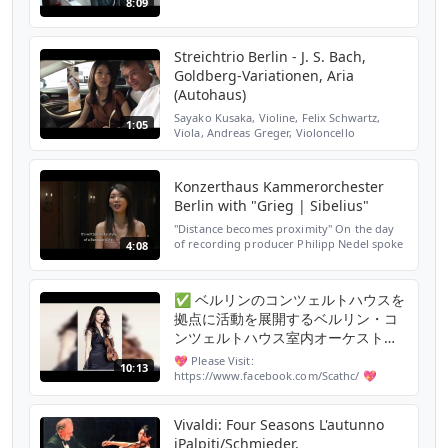
8:09
Streichtrio Berlin - J. S. Bach,
Goldberg-Variationen, Aria
(Autohaus)
Sayako Kusaka, Violine, Felix Schwartz,
1:05
Viola, Andreas Greger, Violoncello
Konzerthaus Kammerorchester
Berlin with "Grieg | Sibelius"
"Distance becomes proximity" On the day
of recording producer Philipp Nedel spoke
4:08
with concertmaster Sayako Kusaka about
the concept of the album. When asked
whether there is a ...
✅ ベルリンのコンツェルトハウスを
拠点に活動を展開するベルリン・コ
ンツェルトハウス室内オーケスト
ラ。この腕利き集団を率いるのが日
💖 Please Visit:
10:13
本の名手、日下紗矢子であることが
https://www.facebook.com/Scathc/ 💖
Please Subscribe:
なんとも誇らしい。超難関として知
https://www.youtube.com/channel/UCbQyQ45C3
られる
sub_confirmation=1 ✍ ベルリンのコンツェ
Vivaldi: Four Seasons L'autunno
ルトハウスを拠点に活動を展開するベ...
iPalpiti/Schmieder,