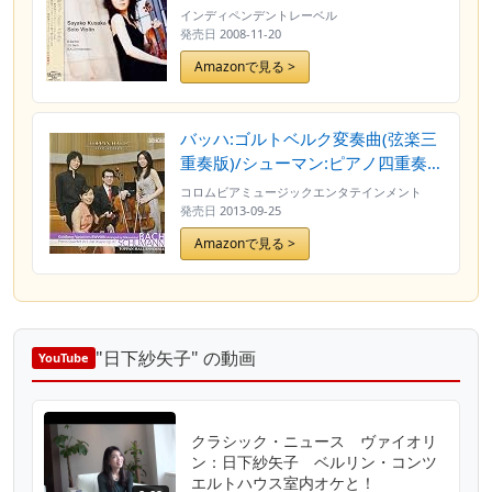
Hybrid] [輸入盤] [日本語帯・解説
インディペンデントレーベル
付]
発売日
2008-11-20
Amazonで見る >
バッハ:ゴルトベルク変奏曲(弦楽三
重奏版)/シューマン:ピアノ四重奏曲
(トッパンホールライヴシリーズ)
コロムビアミュージックエンタテインメント
発売日
2013-09-25
Amazonで見る >
"日下紗矢子" の動画
YouTube
クラシック・ニュース ヴァイオリ
ン：日下紗矢子 ベルリン・コンツ
エルトハウス室内オケと！