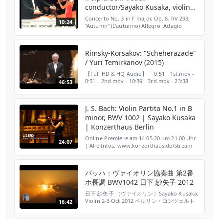
conductor/Sayako Kusaka, violin
soloist
Concerto No. 3 in F major, Op. 8, RV 293,
10:24
"Autumn" (L'autunno) Allegro. Adagio
molto. Allegro Performed at Walt Disney
Concert Hall, Los Angeles, 2007.
Rimsky-Korsakov: "Scheherazade"
/ Yuri Temirkanov (2015)
【Full HD & HQ Audio】 0:51 1st.mov -
0:51 2nd.mov - 10:39 3rd.mov - 23:38
46:53
4th.mov - 33:48 Sayako Kusaka (日下紗矢子)
[vn solo] Yuri Temirkanov Yomiuri Nippon
Symphony Orchestra 2015....
J. S. Bach: Violin Partita No.1 in B
minor, BWV 1002 | Sayako Kusaka
| Konzerthaus Berlin
Online Premiere am 14.05.20 um 21.00 Uhr
24:07
| Alle Infos: www.konzerthaus.de/stream
Sechs hervorragende Berliner Geigerinnen
spielen die drei Partiten und drei Sonaten
von Johann S...
バッハ：ヴァイオリン協奏曲 第2番
ホ長調 BWV1042 日下 紗矢子 2012
日下 紗矢子 （ヴァイオリン）Sayako Kusaka,
Violin 2-3 Oct.2012 ベルリン・コンツェルト
16:42
ハウス室内オーケストラ Konzerthaus
Kammerorchester Berlin Bach : Concerto