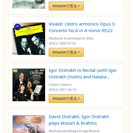
Amazonで見る >
Vivaldi: L'estro armonico Opus 3:
Concerto No.8 in A minor R522
Deutsche Grammophon (DG)
発売日
2005-07-01
Amazonで見る >
Igor Oistrakh in Recital (with Igor
Oistrakh (Violin) and Natalia
Zertslova (Piano))
Collins Classics
発売日
2011-04-19
Amazonで見る >
David Oistrakh, Igor Oistrakh
plays Mozart & Brahms
Mezhdunarodnaya Kniga Musica