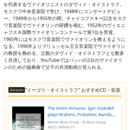
を代表するヴァイオリニストのダヴィド・オイストラフ。
モスクワ中央音楽院で学び、1948年にコンサートデビュ
ー。1949年から1955年の間、チャイコフスキー記念モスク
ワ音楽院でヴァイオリンの研鑽を積む。1952年のヴィエニ
ャフスキ国際ヴァイオリンコンクールで第1位を受賞。
1965年にはモスクワ音楽院でヴァイオリンを教えるように
なる。1996年よりブリュッセル王立音楽院でヴァイオリン
の教授を務める。父親のダヴィド・オイストラフとも数多
く共演しており、YouTubeではバッハの2台のヴァイオリ
ンのための協奏曲で父子の共演動画が見られる。
"イーゴリ・オイストラフ" おすすめCD・音源
Amazon
The Violin Virtuoso: Igor Oistrakh
plays Brahms, Prokofiev, Bartók,
and more
Warner Music Group - X5 Music Group
発売日
2009-02-17