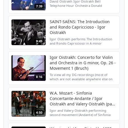
David Oistrakh Igor Oistrakh Bell
Telephone Hour Orchestra Donald
7:39
Voorhees 1963
SAINT-SAËNS: The Introduction
and Rondo Capriccioso - Igor
Oistrakh
Igor Oistrakh performs The Introduction
9:45
and Rondo Capriccioso in A minor
(Introduction et Rondo capriccioso en la
mineur), op. 28 by Camille Saint-Saëns.
With: RadioSymfoniOrkes...
Igor Oistrakh: Concerto for Violin
and Orchestra in G minor, Op. 26 -
Movement 1 (Bruch)
To view all my DG recordings (most of
8:16
which are not available anywhere else on
YT) -- works of Schubert, Chopin, Berg, Liszt
and Brahms performed in the 1950s, 60s,
70s, and 80s...
W.A. Mozart - Sinfonia
Concertante-Andante / Igor
Oistrakh and Valery Oistrakh (part
I)
Igor and Valery Oistrakh performing
4:50
second movement (Andante) of Sinfonia
Concertante in E-flat Major, K 364 (320d) by
Wolfgang Amadeus MOzart. Igor Oistrakh,
violin/conductor V...