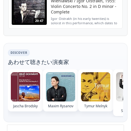
Wieniawski / Igor Oistrakh, 1955:
Violin Concerto No. 2 in D minor -
Complete
Igor Oistrakh (in his early twenties) is
20:47
soloist in this performance, which dates to
1955/56, of the Violin concerto in D minor,
Op. 22, by Polish violinist Henryk
Wieniawski (1...
DISCOVER
あわせて聴きたい演奏家
Jascha Brodsky
Maxim Rysanov
Tymur Melnyk
Ale
Seme