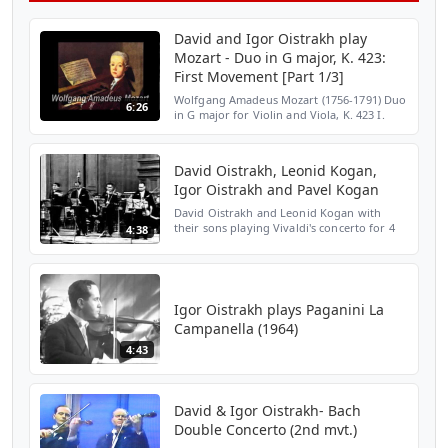
David and Igor Oistrakh play
Mozart - Duo in G major, K. 423:
First Movement [Part 1/3]
Wolfgang Amadeus Mozart (1756-1791) Duo
6:26
in G major for Violin and Viola, K. 423 I.
Allegro Igor Oistrakh, violin David
Oistrakh, viola Written in 1783. Recorded in
1963. Classic...
David Oistrakh, Leonid Kogan,
Igor Oistrakh and Pavel Kogan
David Oistrakh and Leonid Kogan with
their sons playing Vivaldi's concerto for 4
4:38
violins. Filmed in 1966
Igor Oistrakh plays Paganini La
Campanella (1964)
4:43
David & Igor Oistrakh- Bach
Double Concerto (2nd mvt.)