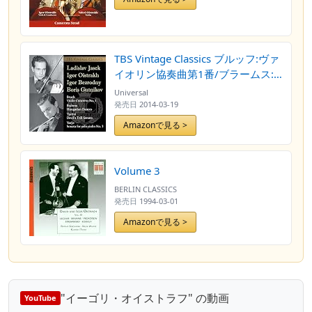
TBS Vintage Classics ブルッフ:ヴァ
イオリン協奏曲第1番/ブラームス:
ハンガリー舞曲/タルティーニ
Universal
発売日
2014-03-19
Amazonで見る >
Volume 3
BERLIN CLASSICS
発売日
1994-03-01
Amazonで見る >
"イーゴリ・オイストラフ" の動画
YouTube