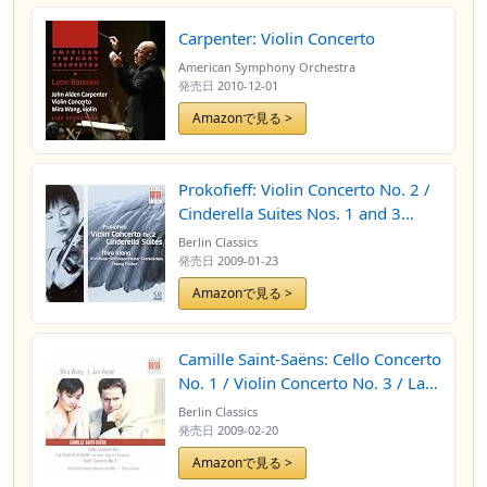
Carpenter: Violin Concerto
American Symphony Orchestra
発売日
2010-12-01
Amazonで見る >
Prokofieff: Violin Concerto No. 2 /
Cinderella Suites Nos. 1 and 3
(excerpts)
Berlin Classics
発売日
2009-01-23
Amazonで見る >
Camille Saint-Saëns: Cello Concerto
No. 1 / Violin Concerto No. 3 / La
muse et le poete (Mira Wang, Jan
Berlin Classics
Vogler, North German Radio
発売日
2009-02-20
Philharmonic, Thierry Fischer)
Amazonで見る >