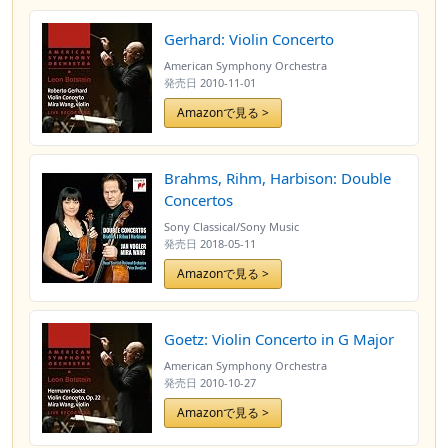
Gerhard: Violin Concerto
American Symphony Orchestra
発売日
2010-11-01
Amazonで見る >
Brahms, Rihm, Harbison: Double
Concertos
Sony Classical/Sony Music
発売日
2018-05-11
Amazonで見る >
Goetz: Violin Concerto in G Major
American Symphony Orchestra
発売日
2010-10-27
Amazonで見る >