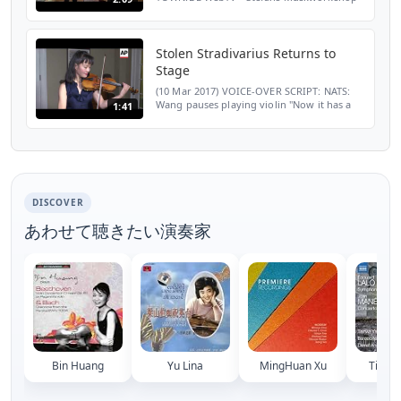
Folge entstanden... Mehr Infos zu Stefan
Malzew und der Neubrandenburger
Philharmonie: http://tuo...
Stolen Stradivarius Returns to
Stage
(10 Mar 2017) VOICE-OVER SCRIPT: NATS:
Wang pauses playing violin "Now it has a
1:41
little bit more golden sound" then
continues playing VIOLINIST MIRA WANG
IS EXPLORING THE POSSIBI...
DISCOVER
あわせて聴きたい演奏家
Bin Huang
Yu Lina
MingHuan Xu
Tianw