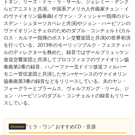
トネン、リーズ・ドゥ・ラ・サール、ジェレミー・デンク
らピアニストと共演。中国系アメリカ人作曲家チェン・イ
のヴァイオリン協奏曲(イヴァン・フィッシャー指揮のドレ
スデン・シュターツカペレと共演)やジョン・ハービソンの
ヴァイオリンとチェロのためのダブル・コンチェルト(カル
ロス・カルマー指揮のボストン交響楽団と共演)の世界初演
を行っている。2013年のモーリッツブルク・フェスティバ
ルのディレクターを務めた。録音ではザールブリュッケン
放送交響楽団と共演してプロコフィエフのヴァイオリン協
奏曲第2番の録音、ハノーファー北ドイツ放送フィルハー
モニー管弦楽団と共演したサン=サーンスのヴァイオリン
協奏曲第3番の録音などをリリースしている。夫のヤン・
フォーグラーとブラームス、ヴォルフガング・リーム、ジ
ョン・ハービソンのダブル・コンチェルトの録音もリリー
スしている。
"ミラ・ワン" おすすめCD・音源
Amazon