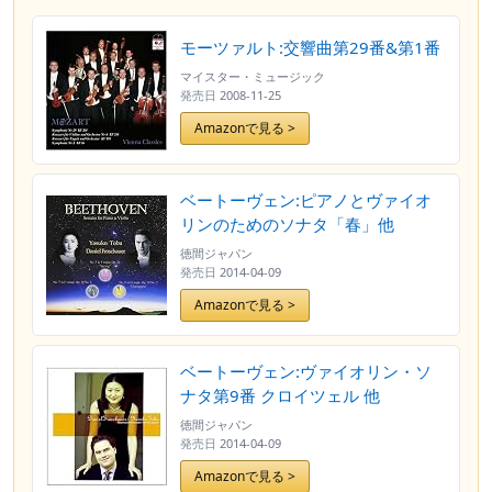
モーツァルト:交響曲第29番&第1番
マイスター・ミュージック
発売日
2008-11-25
Amazonで見る >
ベートーヴェン:ピアノとヴァイオ
リンのためのソナタ「春」他
徳間ジャパン
発売日
2014-04-09
Amazonで見る >
ベートーヴェン:ヴァイオリン・ソ
ナタ第9番 クロイツェル 他
徳間ジャパン
発売日
2014-04-09
Amazonで見る >