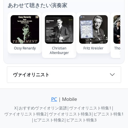
あわせて聴きたい演奏家
Ossy Renardy
Christian
Fritz Kreisler
Thomas 
Altenburger
Irnb
ヴァイオリニスト
PC
| Mobile
X
|
おすすめヴァイオリン楽譜
|
ヴァイオリニスト特集1
|
ヴァイオリニスト特集2
|
ヴァイオリニスト特集3
|
ピアニスト特集1
|
ピアニスト特集2
|
ピアニスト特集3