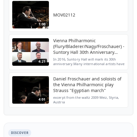
MOV02112
1:00
Vienna Philharmonic
(Flury/Bladerer/Nagy/Froschauer) -
Suntory Hall 30th Anniversary
Video Messages
In 2016, Suntory Hall will mark its 30th
4:21
anniversary.Many international artists have
sent messages for the hall's 30th
anniversary.These video messages will be
uploaded to the w...
Daniel Froschauer and soloists of
the Vienna Philharmonic play
Strauss "Egyptian march"
excerpt from the waltz 2009 Weiz, Styria,
4:01
Austria
DISCOVER