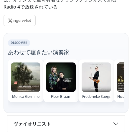
Radio 4で放送されている
ingervvliet
DISCOVER
あわせて聴きたい演奏家
Monica Germino
Floor Braam
Frederieke Saeijs
Nicolett
ヴァイオリニスト