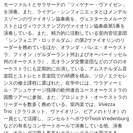
モーツァルトとサラサーテの「ツィゲナー・ヴァイゼン」
を演奏。また、ライデン・シンフォニエッタとはメンデル
スゾーンのヴァイオリン協奏曲を、ヴェスターカメルーク
ストとはヴィウクステンプのヴァイオリン協奏曲第5番を
演奏している。また、精力的に活動している室内管弦楽団
「シンフォニア・ロッテルダム」の第2ヴァイオリンのリ
ーダーを務めているほか、オランダ・バレエ・オーケスト
ラ、フィオン（ゲルダーラント州およびオーバーイッセル
州のオーケストラ）、北オランダ交響楽団などのプロのオ
ーケストラにも定期的に出演している。アムステルダム音
楽院とユトレヒト音楽院での研鑽を積み、ソロ／エクセレ
ンスの修士課程に選ばれた。在学中には、ウラディーミ
ル・アシュケナージ指揮の欧州連合ユースオーケストラの
国際ツアーに参加。また、プロジェクト・オーケストラの
リーダーを数多く務めている。室内楽では、Vivezza
Trio（クラリネット、ヴァイオリン、ピアノのトリオ）の
一員として活躍し、コンセルトヘボウやTivoli Vredenburg
などの有名なコンサートホールで演奏している他、演奏
は、オランダで最も有名なクラシックラジオ局である