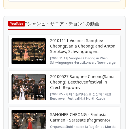
"シャンヒ・サニア・チョン" の動画
YouTube
20101111 Violinist Sanghee
Cheong(Sania Cheong) and Anton
Sorokow, Schwingungen
Herbstkonzert
[2010.11.11] Sanghee Cheong in Wien,
2:22
Schwingungen Herbstkonzert Nuernberger
Symphoniker Conductor : Alexander
Shelley Violin : Sanghee Cheong Violin :
Anton Sorokow Program : B....
20100527 Sanghee Cheong(Sania
Cheong)_Beethovenfestival in
Czech Rep.wmv
[2010.05.27] 바이올리니스트 정상희 : 체코
2:16
Beethoven Festival에서 North Czech
Philhamonic Orchestra와 연주 ( 지휘자 :
Maxim Shostakovich) North Czech
Philhamonic Orchestra Conductor : Maxim
SANGHEE CHEONG - Fantasía
Shostako...
Carmen - Sarasate (fragmento)
Orquesta Sinfónica de la Región de Murcia