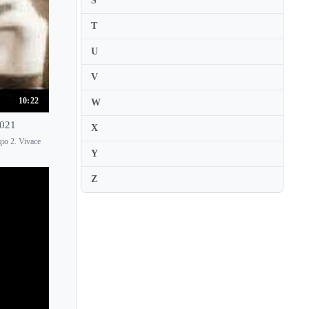
S
Gilles Colliard
Ginette Neveu
T
Gioconda de Vito
U
Giora Schmidt
V
Giovanni Guzzo
10:22
W
Giuliano Carmignola
1021
X
Giulio Plotino
io 2. Vivace
Glenn Dicterow
Y
Goran Koncar
Z
Gordan Nikolitch
Graf Mourja
Graham Clark
Grazyna Bacewicz
Gregory Fulkerson
Grigoras Dinicu