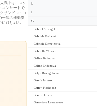
世界大戦中は、ロシ
E
・コンサートで
F
レクサンドル・ゴ
の一流の器楽奏
G
心に取り組ん
Gabriel Arcangel
Gabriela Balcerek
Gabriela Demeterova
Gabrielle Wunsch
Galina Barinova
Galina Zhdanova
Galya Bisengalieva
Gareth Johnson
Garrett Fischbach
Geneva Lewis
Genevieve Laurenceau