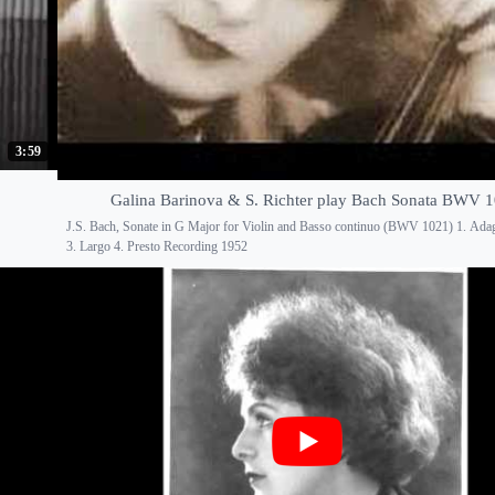
3:59
Galina Barinova & S. Richter play Bach Sonata BWV 
J.S. Bach, Sonate in G Major for Violin and Basso continuo (BWV 1021) 1. Adag
3. Largo 4. Presto Recording 1952