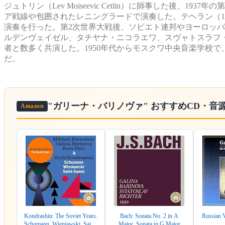
ジュトリン（Lev Moiseevic Cetlin）に師事した後
ア戦線や包囲されたレニングラードで演奏した。テヘラン（19
演奏を行った。第2次世界大戦後、ソビエト連邦やヨーロッ
ルデンヴェイゼル、タチヤナ・ニコラエワ、スヴャトスラフ
者と数多く共演した。1950年代からモスクワ中央音楽学校で
だ。
"ガリーナ・バリノヴァ"
おすすめCD・音
Amazon
Kondrashin: The Soviet Years.
Bach: Sonata No. 2 in A
Russian V
Schumann, Wieniawski, Saint-
Major, Sonata in G Major