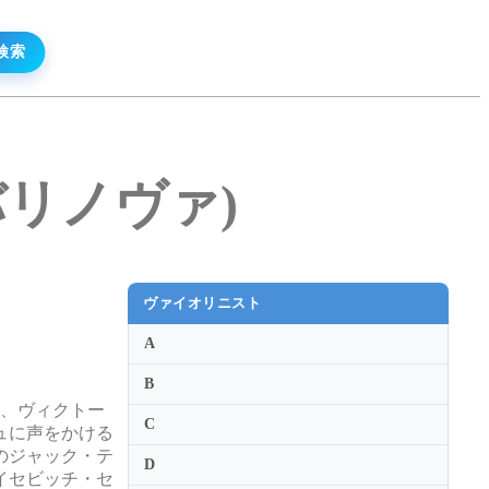
・バリノヴァ)
ヴァイオリニスト
A
B
ン、ヴィクトー
C
ュに声をかける
のジャック・テ
D
イセビッチ・セ