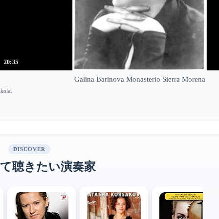
20:35
Galina Barinova Monasterio Sierra Morena
kolai
DISCOVER
て聴きたい演奏家