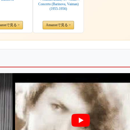
Concerto (Barinova, Vaiman)
(1955-1956)
azonで見る >
Amazonで見る >