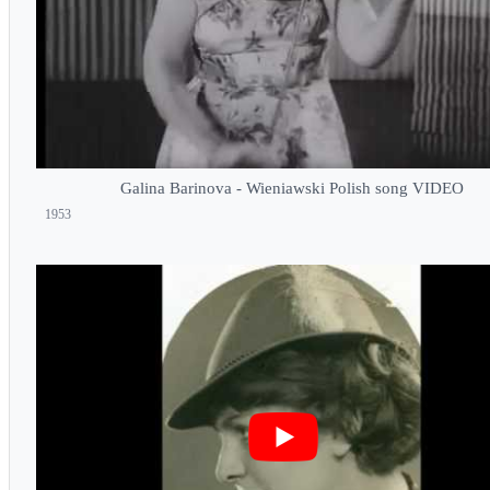
Galina Barinova - Wieniawski Polish song VIDEO
1953