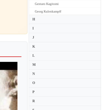
Gentaro Kagitomi
Georg Kulenkampff
George Enescu
H
Gerard Jarry
I
Gerard Poulet
J
Gerhard Schulz
K
Gerhard Taschner
L
Germana Porcu Morano
M
Gertrud Schilde
Gidon Kremer
N
Gil Morgenstern
O
Gil Shaham
P
Gilda Muhlbauer
R
Gilles Apap