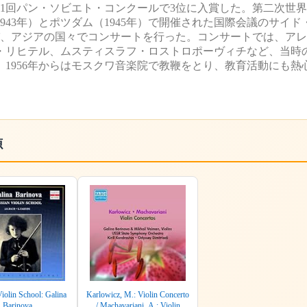
、1937年の第1回パン・ソビエト・コンクールで3位に入賞した。第二次
43年）とポツダム（1945年）で開催された国際会議のサイド
パ、アジアの国々でコンサートを行った。コンサートでは、ア
・リヒテル、ムスティスラフ・ロストロポーヴィチなど、当時
、1956年からはモスクワ音楽院で教鞭をとり、教育活動にも熱
源
iolin School: Galina
Karlowicz, M.: Violin Concerto
Barinova
/ Machavariani, A.: Violin