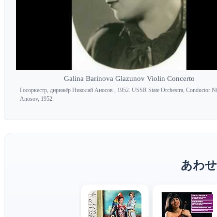
Galina Barinova Glazunov Violin Concerto
Госоркестр, дирижёр Николай Аносов , 1952. USSR State Orchestra, Conductor Ni
Anosov, 1952.
あわせ