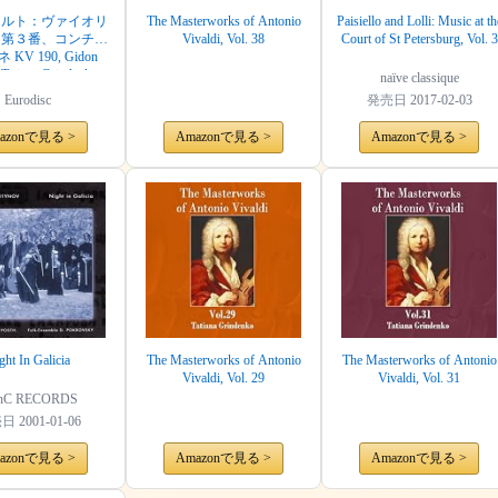
ァルト：ヴァイオリ
The Masterworks of Antonio
Paisiello and Lolli: Music at th
曲第３番、コンチェ
Vivaldi, Vol. 38
Court of St Petersburg, Vol. 3
KV 190, Gidon
Tatiana Grindenko,
naïve classique
ymphoniker, 66681 8
Eurodisc
発売日
2017-02-03
azonで見る >
Amazonで見る >
Amazonで見る >
ght In Galicia
The Masterworks of Antonio
The Masterworks of Antonio
Vivaldi, Vol. 29
Vivaldi, Vol. 31
nC RECORDS
売日
2001-01-06
azonで見る >
Amazonで見る >
Amazonで見る >