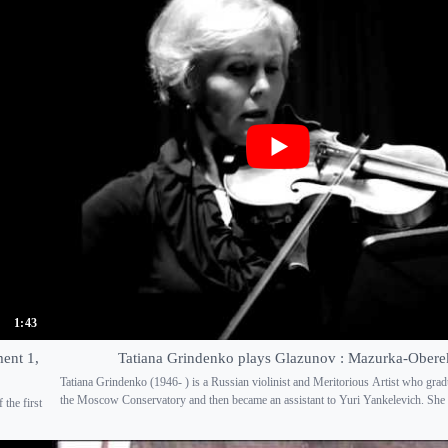
1:43
ent 1,
Tatiana Grindenko plays Glazunov : Mazurka-Obere
Tatiana Grindenko (1946- ) is a Russian violinist and Meritorious Artist who gra
the Moscow Conservatory and then became an assistant to Yuri Yankelevich. She is
the first