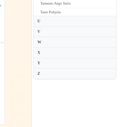
Tamamo Ange Saito
e
Tami Pohjola
Tami Troman
U
Tamsin Waley-Cohen
V
Tanja Becker-Bender
W
Tanja Sonc
X
Taro Hakase
Y
Tasmin Little
Z
Tatiana Chulochnikova
Tatiana Grindenko
Tatiana Samouil
Tatjana Chircop
Tatjana Masurenko
Tatsuki Narita
Tatsuo Nishie