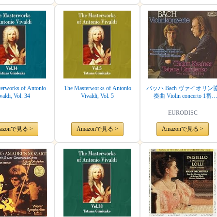
erworks of Antonio
The Masterworks of Antonio
バッハ Bach ヴァイオリン
valdi, Vol. 34
Vivaldi, Vol. 5
奏曲 Violin concerto 1番
BWV.1041 2番BWV.1042 2
のヴァイオリンのための
EURODISC
奏曲 Concerto for 2 Violins
BWV.1043
azonで見る >
Amazonで見る >
Amazonで見る >