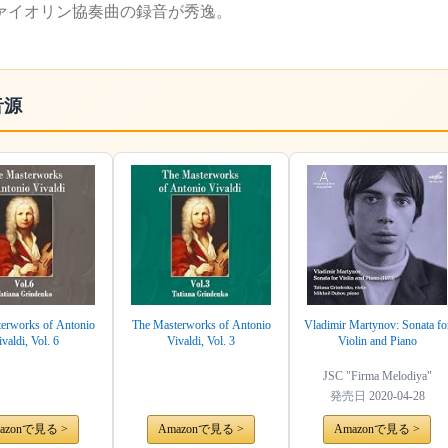
ァイオリン協奏曲の録音が秀逸。
音源
erworks of Antonio
The Masterworks of Antonio
Vladimir Martynov: Sonata fo
ivaldi, Vol. 6
Vivaldi, Vol. 3
Violin and Piano
JSC "Firma Melodiya"
発売日
2020-04-28
azonで見る >
Amazonで見る >
Amazonで見る >