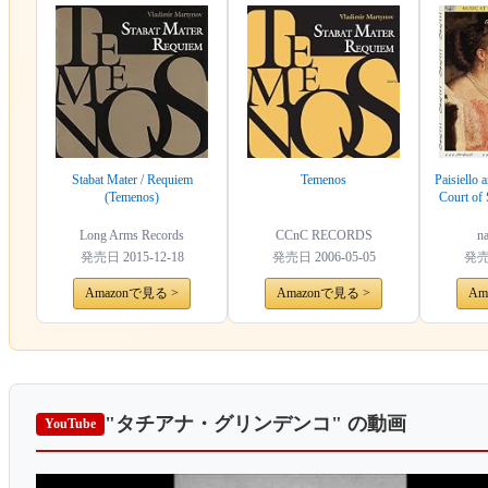
Stabat Mater / Requiem
Temenos
Paisiello 
(Temenos)
Court of 
Long Arms Records
CCnC RECORDS
na
発売日
2015-12-18
発売日
2006-05-05
発
Amazonで見る >
Amazonで見る >
Am
"タチアナ・グリンデンコ"
の動画
YouTube