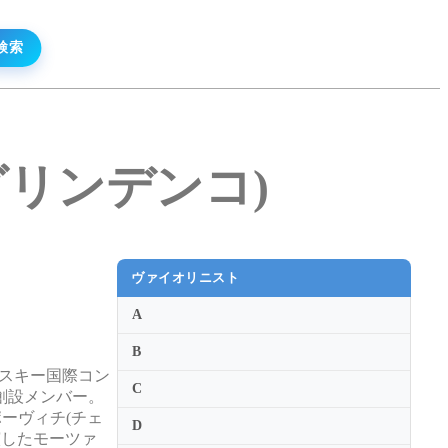
ナ・グリンデンコ)
ヴァイオリニスト
A
B
コフスキー国際コン
C
創設メンバー。
ーヴィチ(チェ
D
演したモーツァ