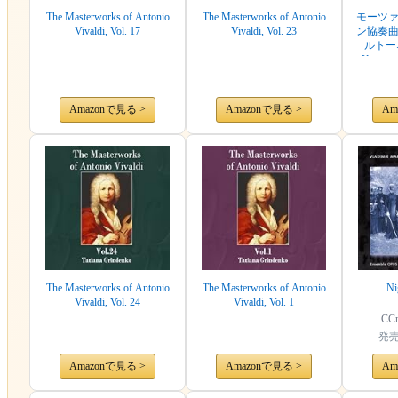
The Masterworks of Antonio
The Masterworks of Antonio
モーツ
Vivaldi, Vol. 17
Vivaldi, Vol. 23
ン協奏
ルトーネ 
Kremer, 
Wiener S
Amazonで見る >
Amazonで見る >
Am
The Masterworks of Antonio
The Masterworks of Antonio
Ni
Vivaldi, Vol. 24
Vivaldi, Vol. 1
CC
発
Amazonで見る >
Amazonで見る >
Am