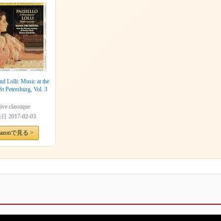
and Lolli: Music at the
St Petersburg, Vol. 3
ïve classique
売日
2017-02-03
azonで見る >