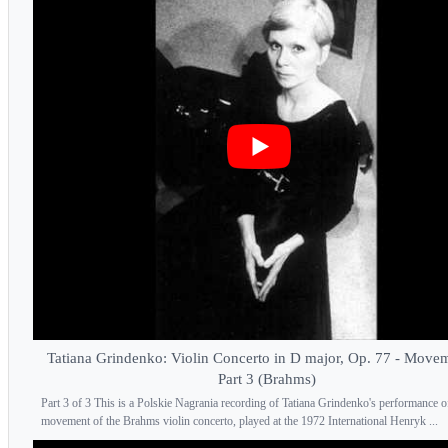
Tatiana Grindenko: Violin Concerto in D major, Op. 77 - Movem
Part 3 (Brahms)
Part 3 of 3 This is a Polskie Nagrania recording of Tatiana Grindenko's performance of 
movement of the Brahms violin concerto, played at the 1972 International Henryk ...