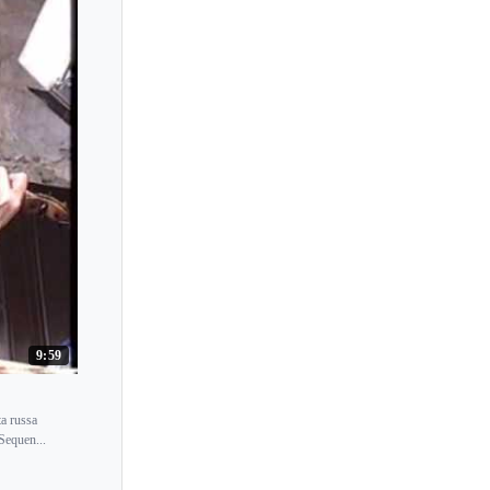
9:59
ta russa
Sequen...