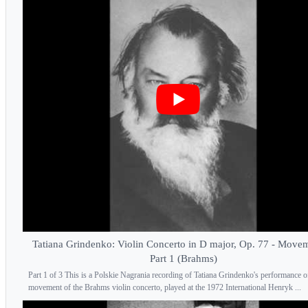
Tatiana Grindenko: Violin Concerto in D major, Op. 77 - Movem
Part 1 (Brahms)
Part 1 of 3 This is a Polskie Nagrania recording of Tatiana Grindenko's performance of 
movement of the Brahms violin concerto, played at the 1972 International Henryk ...