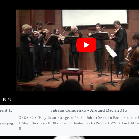
10:48
ent 1,
Tatiana Grindenko - Around Bach 2015
OPUS POSTH by Tatiana Gringenko 14:00 - Johann Sebastian Bach - Pastorale
F Major (first part) 16:30 - Johann Sebastian Bach - Prelude BWV 881 in F Mi
the first
II ...