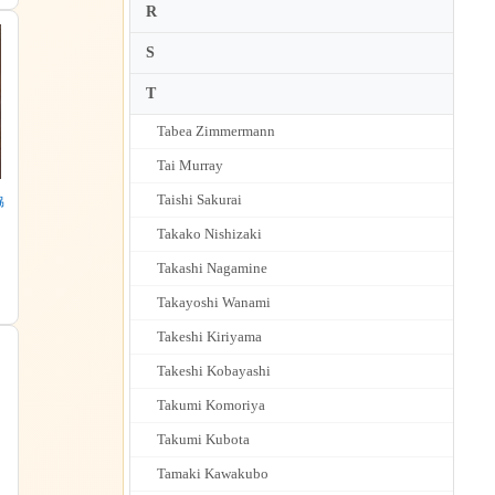
R
S
T
Tabea Zimmermann
Tai Murray
Taishi Sakurai
協
Takako Nishizaki
つ
協
Takashi Nagamine
Takayoshi Wanami
Takeshi Kiriyama
Takeshi Kobayashi
Takumi Komoriya
Takumi Kubota
Tamaki Kawakubo