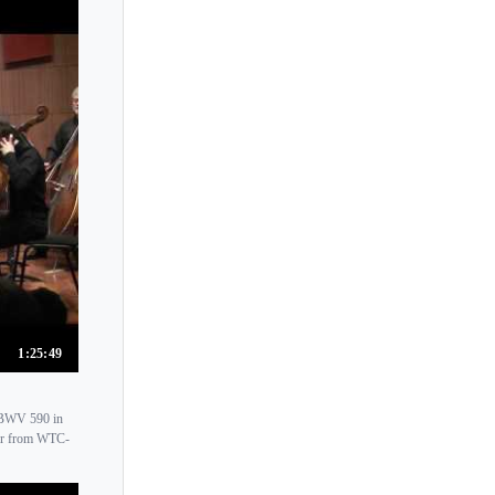
Tibor Serly
Tibor Varga
Tim Fain
Timothy Ridout
Tkashi Aoki
Tobias Feldmann
Toby Hoffman
Tom Dziekonski
Tomas Cotik
Tomoko Akasaka
1:25:49
Tomoko Kato
Tomoko Kawada
 BWV 590 in
Tomoko Mayeda
nor from WTC-
Tomotaka Seki