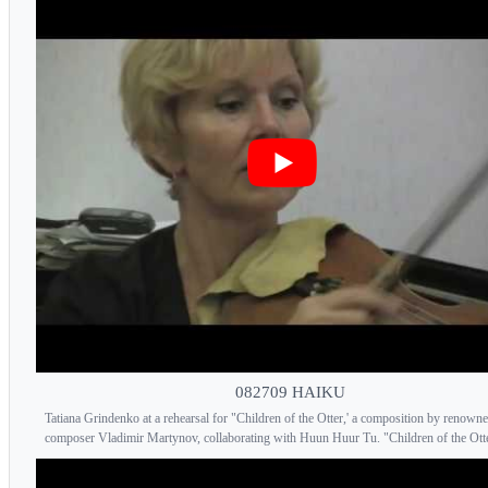
082709 HAIKU
Tatiana Grindenko at a rehearsal for "Children of the Otter,' a composition by renown
composer Vladimir Martynov, collaborating with Huun Huur Tu. "Children of the Otter