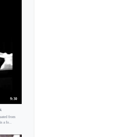
Toru Yasunaga
Toscha Seidel
Tossy Spivakovsky
Triin Ruubel
Tsugio Tokunaga
Tsukasa
Tsukushi Sasaki
Tymur Melnyk
9:30
k
duated from
 a fo...