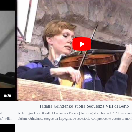
0:30
Tatjana Grindenko suona Sequenza VIII di Berio
ed
Al Rifugio Tuckett sulle Dolomiti di Brenta (Trentino) il 23 luglio 1997 la violinis
" will...
Tatjana Grindenko esegue un impegnativo repertorio comprendente questo brano, 