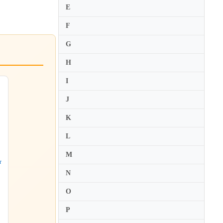
E
F
G
H
I
J
K
L
M
r
N
O
P