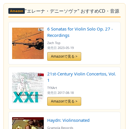
"エレーナ・デニーソヴァ" おすすめCD・音源
Amazon
6 Sonatas for Violin Solo Op. 27 -
Recordings
Zach Top
発売日
2023-05-19
Amazonで見る >
21st-Century Violin Concertos, Vol.
1
TYXArt
発売日
2017-08-18
Amazonで見る >
Haydn: Violinsonated
Gramola Records