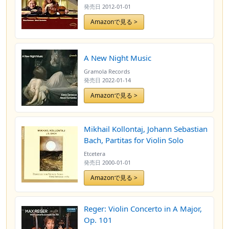
発売日
2012-01-01
Amazonで見る >
A New Night Music
Gramola Records
発売日
2022-01-14
Amazonで見る >
Mikhail Kollontaj, Johann Sebastian
Bach, Partitas for Violin Solo
Etcetera
発売日
2000-01-01
Amazonで見る >
Reger: Violin Concerto in A Major,
Op. 101