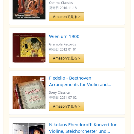
Oehms Classics
発売日
2016-11-18
Amazonで見る >
Wien um 1900
Gramola Records
発売日
2012-01-01
Amazonで見る >
Fiedelio - Beethoven
Arrangements for Violin and
Orchestra
Sony Classical
発売日
2021-07-02
Amazonで見る >
Nikolaus Fheodoroff: Konzert für
Violine, Steichorchester und