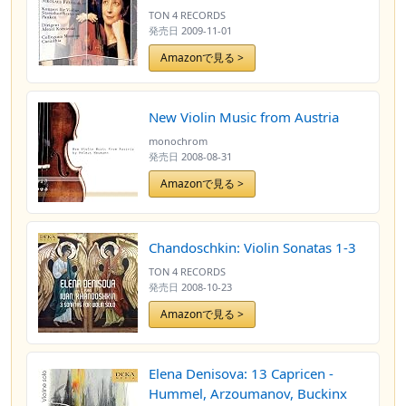
Pauken
TON 4 RECORDS
発売日
2009-11-01
Amazonで見る >
New Violin Music from Austria
monochrom
発売日
2008-08-31
Amazonで見る >
Chandoschkin: Violin Sonatas 1-3
TON 4 RECORDS
発売日
2008-10-23
Amazonで見る >
Elena Denisova: 13 Capricen -
Hummel, Arzoumanov, Buckinx