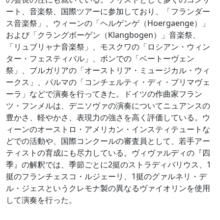
ート、音楽祭、国際ツアーに参加しており、「フランダー
ス音楽祭」、ウィーンの「ヘルゲンゲ（Hoergaenge）」
および「クラングボーゲン（Klangbogen）」音楽祭、
「リュブリャナ音楽祭」、モスクワの「ロシアン・ウィン
ター・フェスティバル」、ボンでの「ベートーヴェン
祭」、ブルガリアの「オーストリア・ミュージカル・ウィ
ークス」、パルマの「コンチェルティ・ディ・プリマヴェ
ーラ」などで演奏を行ってきた。ドイツの作曲家フラン
ツ・フンメルは、デニソヴァの演奏についてニュアンスの
豊かさ、軽やかさ、表現力の強さを高く評価している。ウ
ィーンのオーストロ・アメリカン・インスティテュートな
どでの活動や、国際コンクールの審査員として、若手アー
ティストの育成にも尽力している。ヴィヴァルディの『四
季』の解釈では、季節ごとに2挺のストラディバリウス、1
挺のフランチェスコ・ルジェーリ、1挺のグァルネリ・デ
ル・ジェスというクレモナ製の異なるヴァイオリンを使用
して演奏を行った。