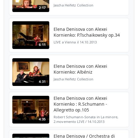
Jascha Heifetz Collection
2:17
Elena Denisova con Alexei
Kornienko: P.Tschaikowsky оp.34
LIVE a Vienna il 14.10.2013
6:11
Elena Denisova con Alexei
Kornienko: Albéniz
Jascha Heifetz Collection
4:31
Elena Denisova con Alexei
Kornienko : R.Schumann -
Allegretto op.105
Robert Schumann-Sonata in La minore,
4:35
2.movemento LIVE / 14.10.2013
Elena Denisova / Orchestra di