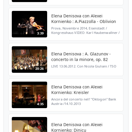
Elena Denisova con Alexei
Kornienko : A.Piazzolla - Oblivion
Prova, Novembre 2014, Eisenstadt /
Kongresshaus VIDEO: Karl Haubenwallner /
3:39
Spotlight Media
Elena Denisova : А. Glazunov -
concerto in la minore, op. 82
LIVE 13.06.2012. Con Nicola Giuliani / TSO
20:26
Elena Denisova con Alexei
Kornienko: Kreisler
Ancora del concerto nell' "Oktogon" Bank
Austria /14.10.2013
4:35
Elena Denisova con Alexei
Kornienko: Dinicu