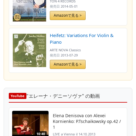
TON 4 RECORDS
発売日
2014-05-01
Amazonで見る >
Heifetz: Variations For Violin &
Piano
ARTE NOVA Classics
発売日
2013-07-29
Amazonで見る >
"エレーナ・デニーソヴァ" の動画
YouTube
Elena Denisova con Alexei
Kornienko: P.Tschaikowsky op.42 /
1
10:40
LIVE a Vienna il 14.10.2013