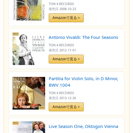
TON 4 RECORDS
発売日
2008-10-23
Amazonで見る >
Antonio Vivaldi: The Four Seasons
TON 4 RECORDS
発売日
2012-11-01
Amazonで見る >
Partitia for Violin Solo, in D Minor,
BWV 1004
TON 4 RECORDS
発売日
2013-12-26
Amazonで見る >
Live Season One, Oktogon Vienna