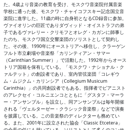
た。4歳より音楽の教育を受け、モスクワ音楽院付属音楽
学校に通った後、モスクワ・チャイコフスキー記念国立音
楽院に進学した。11歳の時に自身初となるCD録音に参加。
ヴァイオリンの巨匠でありダヴィッド・オイストラフの弟
子であるヴァレリー・クリモフとオレグ・カガンに師事し
たのち、モスクワ国立交響楽団のソリストとして契約し
た。その後、1990年にオーストリアへ移住し、クラーゲン
フルト市立劇場や音楽祭「カリンティアン・サマー
（Carinthian Summer）」で活動した。1992年からオース
トリア国籍を保有している。「モスクワ・ナショナル・ク
ァルテット」の創設者であり、室内管弦楽団「コレギウ
ム・ムジクム・カリンシア（Collegium Musicum
Carinthia）」の共同創設者でもある。指揮者でピアニスト
のアレクセイ・コルニエンコとともに「グスタフ・マーラ
ー・アンサンブル」を設立し、同アンサンブルは毎年開催
される「ヴェルターゼー・クラシック音楽祭」などで演奏
を披露している。この音楽祭のディレクターも務めてい
る。また、2001年に設立された協会「Classic Etcetera」
の会長の任にも就いている。ソリストとして多くのコンサ