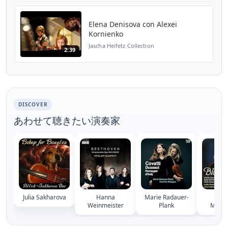
Elena Denisova con Alexei
Kornienko
Jascha Heifetz Collection
2:39
DISCOVER
あわせて聴きたい演奏家
Julia Sakharova
Hanna
Marie Radauer-
Ly
Weinmeister
Plank
Mordk