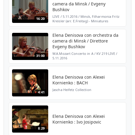
camera da Minsk / Evgeny
Bushkov
LIVE / 5.11.2016 / Minsk, Filharmonia Fritz
16:20
Kreisler (arr. E.Freitag) - Miniatures
Elena Denisova con orchestra da
camera di Minsk / Direttore
Evgeny Bushkov
W.A.Mozart Concerto in A / KV 219 LIVE /
31:00
5.11.2016
Elena Denisova con Alexei
Kornienko : BACH
Jascha Heifetz Collection
4:41
Elena Denisova con Alexei
Kornienko : Ivo Josipovic
8:29