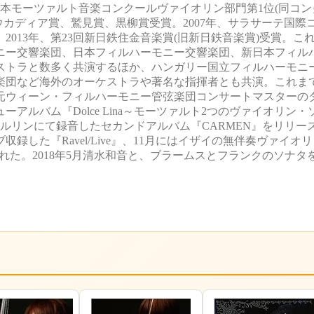
0回日本モーツァルト音楽コンクールヴァイオリン部門第1位(同コ
レウカディア賞、鷲見賞、黒柳賞受賞。2007年、サラサーテ国際
2013年、第23回新日鉄住金音楽賞(旧新日鉄音楽賞)受賞。こ
ニー交響楽団、日本フィルハーモニー交響楽団、新日本フィル
ストラと数多く共演するほか、ハンガリー国立フィルハーモニ
楽団など海外のオーケストラや著名な指揮者とも共演。これま
元ウィーン・フィルハーモニー管弦楽団コンサートマスターの
ーアルバム『Dolce Lina～モーツァルト2つのヴァイオリン
ルリンにて録音したセカンドアルバム『CARMEN』をリリース。
した『Ravel/Live』、11月にはイザイの無伴奏ヴァイオ
れた。2018年5月清水和音と、ブラームスとフランクのソナタ