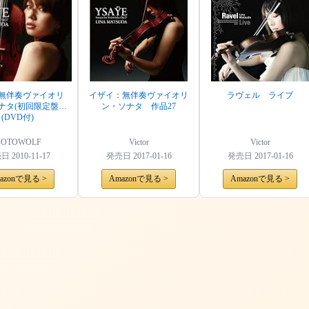
:無伴奏ヴァイオリ
イザイ：無伴奏ヴァイオリ
ラヴェル ライブ
ナタ(初回限定盤)
ン・ソナタ 作品27
(DVD付)
OTOWOLF
Victor
Victor
売日
2010-11-17
発売日
2017-01-16
発売日
2017-01-16
azonで見る >
Amazonで見る >
Amazonで見る >