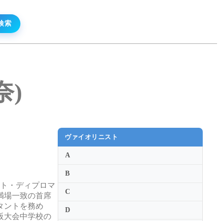
奈)
ヴァイオリニスト
A
B
スト・ディプロマ
C
を満場一致の首席
タントを務め
D
大阪大会中学校の