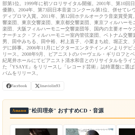
部第1位。1999年に初ソロリサイタル開催。2001年、第1
優勝)。2004年、第73回日本音楽コンクール第1位、併せて
ディプロマ入賞。2011年、第12回ホテルオークラ音楽賞受賞。
響楽団、東京交響楽団、東京都交響楽団、東京フィルハーモ
楽団、大阪フィルハーモニー交響楽団等、国内の主要オーケ
ナーチェク・フィルハーモニー室内管弦楽団、ベトナム交響
男、田中みちる、田中裕、村上直子、小栗まち絵、堀正文、
デに師事。2006年11月にビクターエンタテインメンよりデビュ
リース。2008年9月、ピアニストのパーヴェル・ギリロフとベ
紀尾井ホールにてピアニスト清水和音とのリサイタルをライブ収録
た『YSAYE』をリリースし「レコード芸術」誌特選盤に選ば
バムをリリース。
Facebook
linaviolin93
"松田理奈"
おすすめCD・音源
Amazon