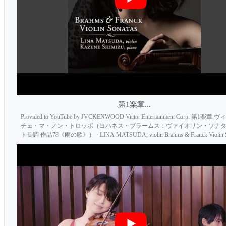
第1楽章...
Provided to YouTube by JVCKENWOOD Victor Entertainment Corp. 第1楽章
チェ・マ・ノン・トロッポ（ヨハネス・ブラームス：ヴァイオリン・ソナタ 
ト長調 作品78《雨の歌》） · LINA MATSUDA, violin Brahms & Franck Violin So