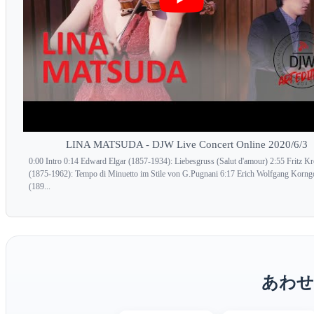
LINA MATSUDA - DJW Live Concert Online 2020/6/3
0:00 Intro 0:14 Edward Elgar (1857-1934): Liebesgruss (Salut d'amour) 2:55 Fritz Kre
(1875-1962): Tempo di Minuetto im Stile von G.Pugnani 6:17 Erich Wolfgang Korng
(189...
あわせ