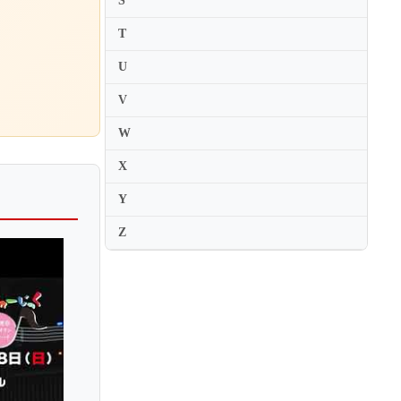
S
Lea Birringer
Leah Jacobson
T
Lech Antonio Uszynski
U
Leila Josefowicz
V
Leila Schayegh
W
Lena Neudauer
X
Lena Yokoyama
Leon Spierer
Y
Leonid Kogan
Z
Leonid Sushansky
Leonidas Kavakos
Leopold Auer
Leopold Mozart
Leslie Dreyer
Leticia Moreno