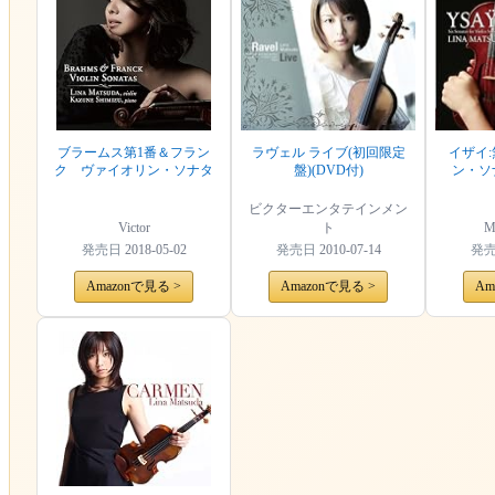
ブラームス第1番＆フラン
ラヴェル ライブ(初回限定
イザイ
ク ヴァイオリン・ソナタ
盤)(DVD付)
ン・ソ
ビクターエンタテインメン
Victor
ト
M
発売日
2018-05-02
発売日
2010-07-14
発
Amazonで見る >
Amazonで見る >
Am