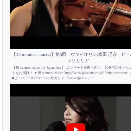
【10 minutes concert】第6回 ヴァイオリン:松田 理奈 ビ
ッサカリア
【10 minutes concert by Japan Arts】 コンサート再開へ向け、10分間の小
トをお届け！ ▼10 minutes concert https://www.japanarts.co.jp/10minutesconce
■ビーバー / H.Biber: パッサカリア / Passacaglia ＜アー...