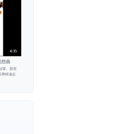
Lisa Ueda
Lisa Yasuda
Lise Berthaud
Liu Wei
Liv Migdal
4:35
Livia Sohn
門幻想曲
Liviu Prunaru
冠軍、新世
Liya Petrova
張專輯遠赴
Liza Ferschtman
Ljerko Spiller
Lola Bobesco
Lorenzo Gatto
Lorraine McAslan
Louis Kaufman