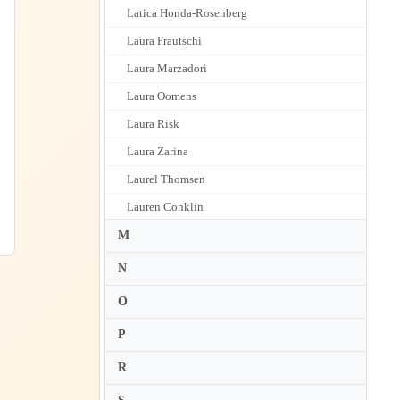
Latica Honda-Rosenberg
Laura Frautschi
Laura Marzadori
Laura Oomens
Laura Risk
Laura Zarina
Laurel Thomsen
Lauren Conklin
Lauren Roth
M
Laurence Kayaleh
N
Laurent Albrecht Breuninger
O
Laurent Korcia
P
Lawrence Power
R
Lazaro Jascha