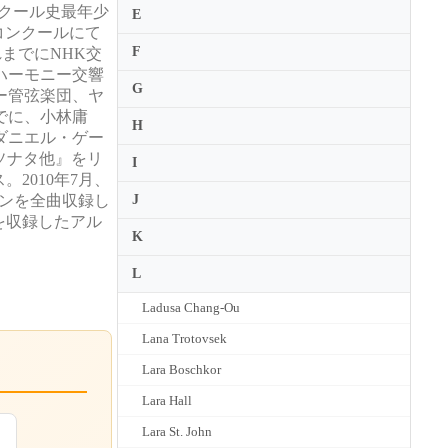
ンクール史最年少
E
コンクールにて
F
れまでにNHK交
ハーモニー交響
G
ー管弦楽団、ヤ
でに、小林庸
H
ダニエル・ゲー
・ソナタ他』をリ
I
2010年7月、
リンを全曲収録し
J
を収録したアル
K
L
Ladusa Chang-Ou
Lana Trotovsek
Lara Boschkor
Lara Hall
Lara St. John