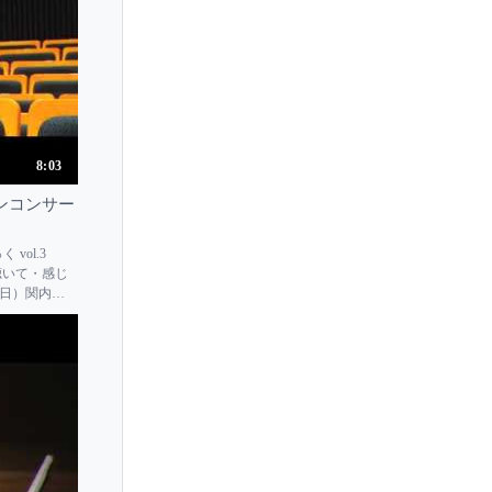
Levon Ambartsumian
Lewis Kaplan
Li Chuan Yun
Li I-ching
Liana Gourdjia
8:03
Liana Isakadze
リンコンサー
Lidia Baich
 vol.3
Lili Haydn
聴いて・感じ
Lilia Donkova
（日）関内ホ
もに発表し
Liliana Bernardi
Lillian Fuchs
Lilo Kantorowicz Glick
Lily Francis
Lina Matsuda