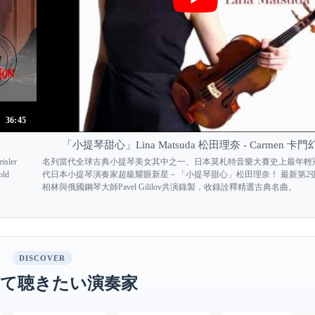
36:45
「小提琴甜心」Lina Matsuda 松田理奈 - Carmen 卡
isler
名列當代全球古典小提琴美女其中之一、日本莫札特音樂大賽史上最年輕
old
代日本小提琴演奏家超級耀眼新星－「小提琴甜心」松田理奈！ 最新第2
柏林與俄國鋼琴大師Pavel Gililov共演錄製，收錄詮釋精選古典名曲。
DISCOVER
て聴きたい演奏家