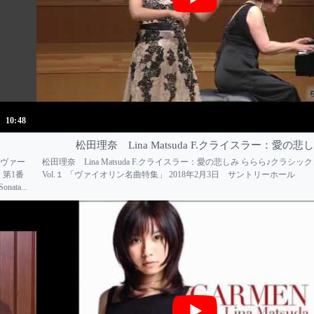
10:48
松田理奈 Lina Matsuda F.クライスラー：愛の悲
 ヴィヴァー
松田理奈 Lina Matsuda F.クライスラー：愛の悲しみ ららら♪クラシ
第1番
Vol.１ 「ヴァイオリン名曲特集」 2018年2月3日 サントリーホール
nata...