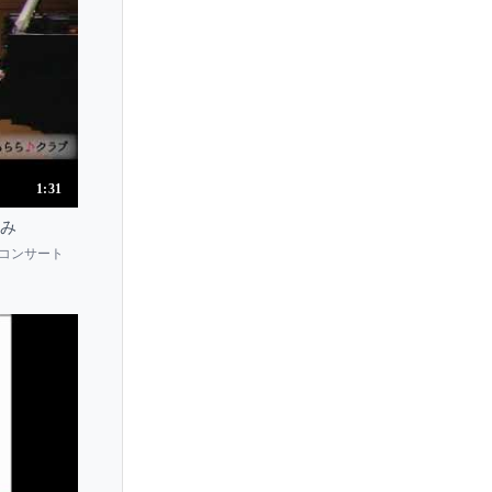
Lina Nakano
Lina Tur Bonet
Linda Guo
Linda Hedlund
Linda Lampenius
Linda Rosenthal
1:31
Linda Wang
しみ
Lindsay Deutsch
ックコンサート
Lindsey Stirling
Linus Roth
Lionel Tertis
Lisa Batiashvili
Lisa Jacobs
Lisa Oshima
Lisa Rydberg