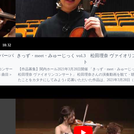
10:32
ーバー/パ
きっず・meet・みゅーじっく vol.3 松田理奈 ヴァイオ
ト
さなコンサー
【作品募集】関内ホール2021年3月28日開催 「きっず・meet・みゅーじっく
rt/ ＜曲目＞
松田理奈 ヴァイオリンコンサート」 松田理奈さんの演奏動画を観て・
たことをカタチにしてみよう♪ 応募いただいた作品は、2021年3月28日
ールで行うコンサートの中で、コラボレーション作品として生演奏とと
ます。 ヴァイオリニスト...