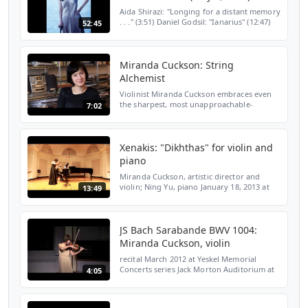
Aida Shirazi: "Longing for a distant memory
. . ." (3:51) Daniel Godsil: "Ianarius" (12:47)
52:45
Josiah Catalan: "Aperture Perpetuum"
(18:28) Fang-Wei Luo: "Monodrama" (24:48)
Samuel...
Miranda Cuckson: String
Alchemist
Violinist Miranda Cuckson embraces even
the sharpest, most unapproachable-
7:02
seeming pieces, conveying the music with
such palpable control and insight that it's
as if she's holdin...
Xenakis: "Dikhthas" for violin and
piano
Miranda Cuckson, artistic director and
violin; Ning Yu, piano January 18, 2013 at
13:49
Mannes College
JS Bach Sarabande BWV 1004:
Miranda Cuckson, violin
recital March 2012 at Yeskel Memorial
Concerts series Jack Morton Auditorium at
4:05
George Washington University
Washington, DC