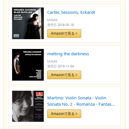
Carter, Sessions, Eckardt
Urlicht
発売日
2018-05-18
Amazonで見る >
melting the darkness
Urlicht
発売日
2014-11-04
Amazonで見る >
Martino: Violin Sonata - Violin
Sonata No. 2 - Romanza - Fantasy
Variations
Amazonで見る >