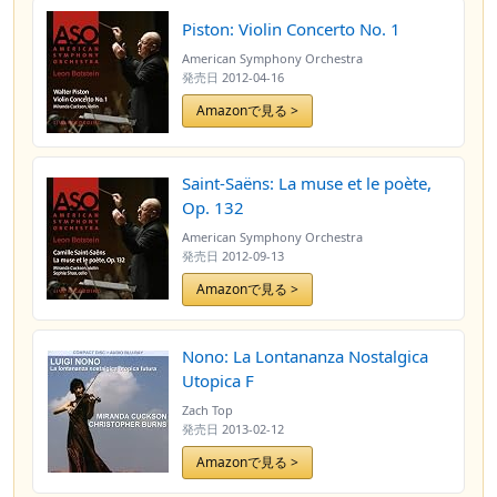
Piston: Violin Concerto No. 1
American Symphony Orchestra
発売日
2012-04-16
Amazonで見る >
Saint-Saëns: La muse et le poète,
Op. 132
American Symphony Orchestra
発売日
2012-09-13
Amazonで見る >
Nono: La Lontananza Nostalgica
Utopica F
Zach Top
発売日
2013-02-12
Amazonで見る >