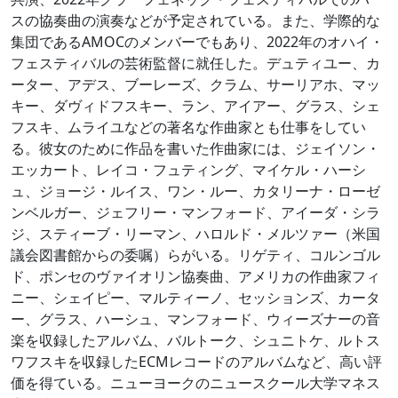
スの協奏曲の演奏などが予定されている。また、学際的な
集団であるAMOCのメンバーでもあり、2022年のオハイ・
フェスティバルの芸術監督に就任した。デュティユー、カ
ーター、アデス、ブーレーズ、クラム、サーリアホ、マッ
キー、ダヴィドフスキー、ラン、アイアー、グラス、シェ
フスキ、ムライユなどの著名な作曲家とも仕事をしてい
る。彼女のために作品を書いた作曲家には、ジェイソン・
エッカート、レイコ・フュティング、マイケル・ハーシ
ュ、ジョージ・ルイス、ワン・ルー、カタリーナ・ローゼ
ンベルガー、ジェフリー・マンフォード、アイーダ・シラ
ジ、スティーブ・リーマン、ハロルド・メルツァー（米国
議会図書館からの委嘱）らがいる。リゲティ、コルンゴル
ド、ポンセのヴァイオリン協奏曲、アメリカの作曲家フィ
ニー、シェイピー、マルティーノ、セッションズ、カータ
ー、グラス、ハーシュ、マンフォード、ウィーズナーの音
楽を収録したアルバム、バルトーク、シュニトケ、ルトス
ワフスキを収録したECMレコードのアルバムなど、高い評
価を得ている。ニューヨークのニュースクール大学マネス