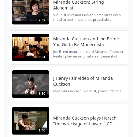
Miranda Cuckson: String
Alchemist
Violinist Miranda Cuckson embraces even
the sharpest, most unapproachable-
7:02
seeming pieces, conveying the music with
such palpable control and insight that it's
as if she's holdin...
Miranda Cuckson and Joe Brent:
You Gotta Be Modernistic
Joe Brent (mandolin) and Miranda Cuckson
(violin) play an original arrangement of
5:01
'You Gotta Be Modernistic' by James P.
Johnson at Mannes College The New School
for Music on 4....
J Henry Fair video of Miranda
Cuckson
Miranda Cuckson, violinist, plays Etchings
1:50
Miranda Cuckson plays Hersch:
"the wreckage of flowers" CD
1:40