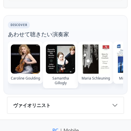
DISCOVER
あわせて聴きたい演奏家
Caroline Goulding
Samantha
Maria Schleuning
Michi 
Gillogly
ヴァイオリニスト
PC
| Mobile