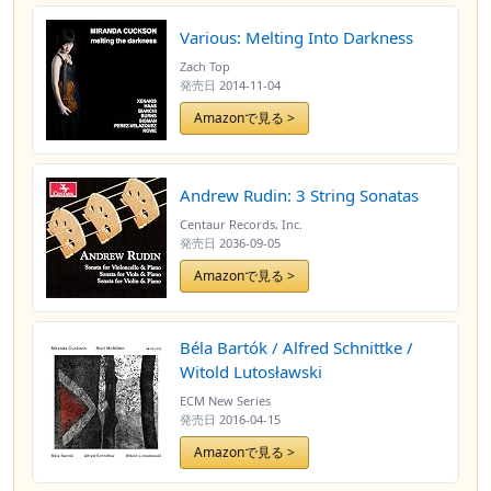
Various: Melting Into Darkness
Zach Top
発売日
2014-11-04
Amazonで見る >
Andrew Rudin: 3 String Sonatas
Centaur Records, Inc.
発売日
2036-09-05
Amazonで見る >
Béla Bartók / Alfred Schnittke /
Witold Lutosławski
ECM New Series
発売日
2016-04-15
Amazonで見る >