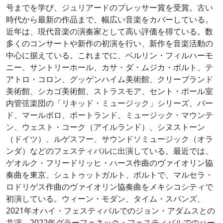
号までを学び、ジュリアードのプレッサー賞を受賞。古い
時代から最新の作品まで、幅広い音楽をカバーしている。
近年は、現代音楽の演奏家として高い評価を得ている。数
多くのコンサートや新作の初演を行い、新作を音楽活動の
中心に据えている。これまでに、ベルリン・フィルハーモ
ニー、サントリーホール、カサ・ダ・ムジカ・ポルト、テ
アトロ・コロン、グッゲンハイム美術館、クリーブランド
美術館、シカゴ美術館、ストラスモア、セント・ポール室
内管弦楽団の「リキッド・ミュージック」シリーズ、バー
ド、マールボロ、ポートランド、ミュージック・マウンテ
ン、ウェスト・コーク（アイルランド）、シヌストーン
（ドイツ）、ルゲスフー、サウンドソミュージック（オラ
ンダ）などのフェスティバルに出演している。最近では、
ゲオルク・フリードリッヒ・ハース作曲のヴァイオリン協
奏曲を東京、シュトゥットガルト、ポルトで、マルセラ・
ロドリゲス作曲のヴァイオリン協奏曲をメキシコシティで
初演している。ウィーン・モダン、タイム・スパンズ、
2021年オハイ・フェスティバルでのジョン・アダムスとの
共演、2022年グラーフェネック・フェスティバルでのハー