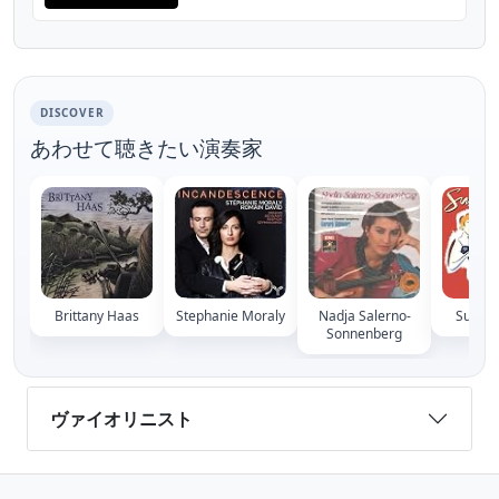
Arcos Orchestra John-Edward Kelly,
Conductor Live at the Royal Residence,
Munich, 12 Jun...
DISCOVER
あわせて聴きたい演奏家
Brittany Haas
Stephanie Moraly
Nadja Salerno-
Susie 
Sonnenberg
ヴァイオリニスト