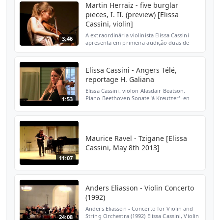
https://duplexityproj...
Martin Herraiz - five burglar
pieces, I. II. (preview) [Elissa
Cassini, violin]
A extraordinária violinista Elissa Cassini
3:46
apresenta em primeira audição duas de
minhas "five burglar pieces" (2012) durante
o X Encontro Nacional de Compositores
Universitários...
Elissa Cassini - Angers Télé,
reportage H. Galiana
Elissa Cassini, violon Alasdair Beatson,
Piano Beethoven Sonate 'à Kreutzer' -en
1:53
récital au Grand Théâtre d'Angers - Les
Mardis Musicaux.
Maurice Ravel - Tzigane [Elissa
Cassini, May 8th 2013]
11:07
Anders Eliasson - Violin Concerto
(1992)
Anders Eliasson - Concerto for Violin and
String Orchestra (1992) Elissa Cassini, Violin
24:08