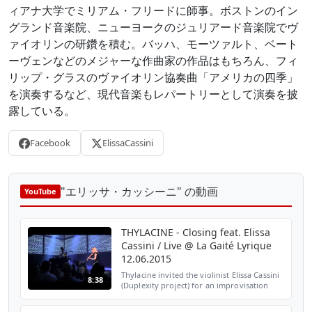
ィアナ大学でミリアム・フリードに師事。ボストンのイン
グランド音楽院、ニューヨークのジュリアード音楽院でヴ
ァイオリンの研鑽を積む。バッハ、モーツァルト、ベート
ーヴェンなどのメジャーな作曲家の作品はもちろん、フィ
リップ・グラスのヴァイオリン協奏曲「アメリカの四季」
を演奏するなど、現代音楽もレパートリーとして演奏を披
露している。
Facebook
ElissaCassini
"エリッサ・カッシーニ" の動画
YouTube
THYLACINE - Closing feat. Elissa
Cassini / Live @ La Gaité Lyrique
12.06.2015
Thylacine invited the violinist Elissa Cassini
8:38
(Duplexity project) for an improvisation
together on his track Closing.
https://www.facebook.com/thylacine.w