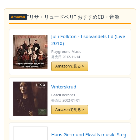
"リサ・リュードベリ" おすすめCD・音源
Amazon
Jul i Folkton - I solvändets tid (Live
2010)
Playground Music
発売日
2012-11-14
Amazonで見る >
Vinterskrud
Gazell Records
発売日
2002-01-01
Amazonで見る >
Hans Germund Ekvalls musik: Steg