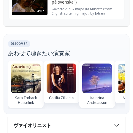
på svenska")
Gavotte 2 in G major (la Musette) from
4:07
English suite in g major, by Johann
Sebastian Bach. Lisa Rydberg (violin) and
Gunnar Idenstam (reed organ) imagine
what might have happene...
DISCOVER
あわせて聴きたい演奏家
Sara Troback
Cecilia Zilliacus
Katarina
Nilla 
Hesselink
Andreasson
ヴァイオリニスト