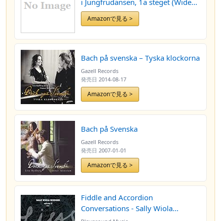
i Jungfrudansen, 1a steget (Wide
Awake Before I Woke Up) [Explicit]
Amazonで見る >
Bach på svenska – Tyska klockorna
Gazell Records
発売日
2014-08-17
Amazonで見る >
Bach på Svenska
Gazell Records
発売日
2007-01-01
Amazonで見る >
Fiddle and Accordion
Conversations - Sally Wiola
Sessions, Vol. II