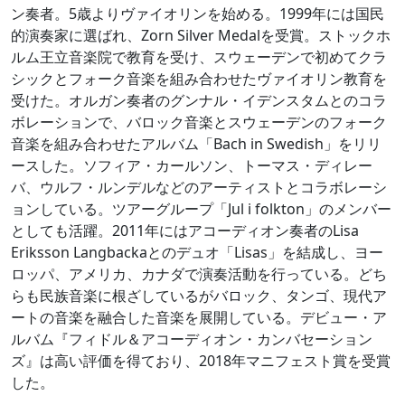
ン奏者。5歳よりヴァイオリンを始める。1999年には国民
的演奏家に選ばれ、Zorn Silver Medalを受賞。ストックホ
ルム王立音楽院で教育を受け、スウェーデンで初めてクラ
シックとフォーク音楽を組み合わせたヴァイオリン教育を
受けた。オルガン奏者のグンナル・イデンスタムとのコラ
ボレーションで、バロック音楽とスウェーデンのフォーク
音楽を組み合わせたアルバム「Bach in Swedish」をリリ
ースした。ソフィア・カールソン、トーマス・ディレー
バ、ウルフ・ルンデルなどのアーティストとコラボレーシ
ョンしている。ツアーグループ「Jul i folkton」のメンバー
としても活躍。2011年にはアコーディオン奏者のLisa
Eriksson Langbackaとのデュオ「Lisas」を結成し、ヨー
ロッパ、アメリカ、カナダで演奏活動を行っている。どち
らも民族音楽に根ざしているがバロック、タンゴ、現代ア
ートの音楽を融合した音楽を展開している。デビュー・ア
ルバム『フィドル＆アコーディオン・カンバセーション
ズ』は高い評価を得ており、2018年マニフェスト賞を受賞
した。