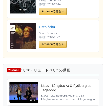
Playground Music
発売日
2017-02-24
Amazonで見る >
Östbjörka
Gazell Records
発売日
2003-01-01
Amazonで見る >
"リサ・リュードベリ" の動画
YouTube
Lisas - Långbacka & Rydberg at
Tagaborg
LISAS - Lisa Rydberg, violin & Lisa
Långbacka, accordeon. Live at Tagaborg in
2:10
Sweden, September 2018.