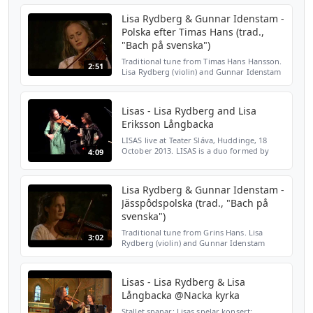
www.lisasmusic.com
www.facebook.com/LISASOfficiell/
Lisa Rydberg & Gunnar Idenstam -
Polska efter Timas Hans (trad.,
"Bach på svenska")
Traditional tune from Timas Hans Hansson.
2:51
Lisa Rydberg (violin) and Gunnar Idenstam
(reed organ) imagine what might have
happened if Bach had come to Sweden and
met Swedish folk...
Lisas - Lisa Rydberg and Lisa
Eriksson Långbacka
LISAS live at Teater Sláva, Huddinge, 18
October 2013. LISAS is a duo formed by
4:09
Lisa Rydberg (violin) and Lisa Eriksson
Långbacka (accordion). The duo play
traditional Swedish f...
Lisa Rydberg & Gunnar Idenstam -
Jässpôdspolska (trad., "Bach på
svenska")
Traditional tune from Grins Hans. Lisa
3:02
Rydberg (violin) and Gunnar Idenstam
(reed organ) imagine what might have
happened if Bach had come to Sweden and
met Swedish folk musicia...
Lisas - Lisa Rydberg & Lisa
Långbacka @Nacka kyrka
Stallet spanar: Lisas spelar konsert: