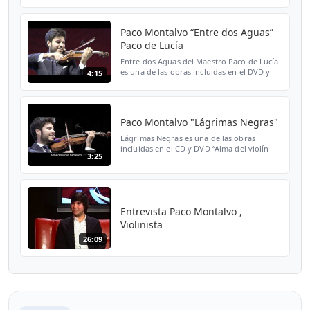
Paco Montalvo “Entre dos Aguas”
Paco de Lucía
Entre dos Aguas del Maestro Paco de Lucía
es una de las obras incluidas en el DVD y
4:15
CD "Paco Montalvo, Alma del violín
flamenco en vivo” - Partituras/ Scores:
https://www.pacomo...
Paco Montalvo "Lágrimas Negras"
Lágrimas Negras es una de las obras
incluidas en el CD y DVD “Alma del violín
3:25
flamenco” de Paco Montalvo - Disponible
en https://www.pacomontalvo.es/ Follow
Paco Montalvo! Faceb...
Entrevista Paco Montalvo ,
Violinista
26:09