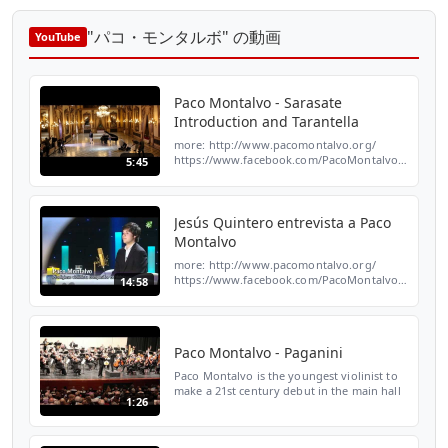
"パコ・モンタルボ" の動画
YouTube
Paco Montalvo - Sarasate
Introduction and Tarantella
more: http://www.pacomontalvo.org/
https://www.facebook.com/PacoMontalvo.Official
5:45
https://twitter.com/PacoMontalvo The
youngest violinist to make a 21st century
debut in the mai...
Jesús Quintero entrevista a Paco
Montalvo
more: http://www.pacomontalvo.org/
https://www.facebook.com/PacoMontalvo.Official
14:58
https://twitter.com/PacoMontalvo The
youngest violinist to make a 21st century
debut in the mai...
Paco Montalvo - Paganini
Paco Montalvo is the youngest violinist to
make a 21st century debut in the main hall
1:26
of Carnegie Hall in New York. more:
http://www.pacomontalvo.org/
https://www.facebook.com/P...