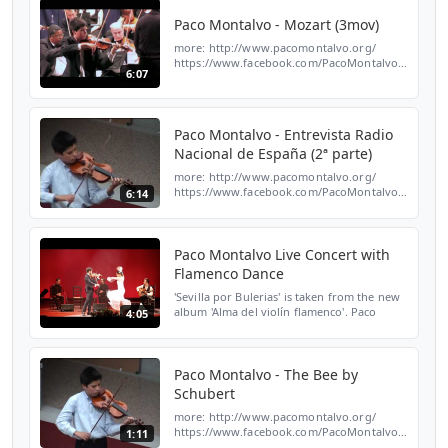
Paco Montalvo - Mozart (3mov)
more: http://www.pacomontalvo.org/
https://www.facebook.com/PacoMontalvo.Official
6:07
https://twitter.com/PacoMontalvo
Paco Montalvo - Entrevista Radio
Nacional de España (2ª parte)
more: http://www.pacomontalvo.org/
https://www.facebook.com/PacoMontalvo.Official
6:14
https://twitter.com/PacoMontalvo
Paco Montalvo Live Concert with
Flamenco Dance
'Sevilla por Bulerias' is taken from the new
album 'Alma del violín flamenco'. Paco
4:05
Montalvo, one of the best violinists in the
world and the youngest to debut at the
Carnegie H...
Paco Montalvo - The Bee by
Schubert
more: http://www.pacomontalvo.org/
https://www.facebook.com/PacoMontalvo.Official
1:11
https://twitter.com/PacoMontalvo