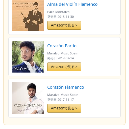
Alma del Violín Flamenco
Paco Montalvo
発売日
2015-11-30
Amazonで見る >
Corazón Partío
Maralvo Music Spain
発売日
2017-07-14
Amazonで見る >
Corazón Flamenco
Maralvo Music Spain
発売日
2017-11-17
Amazonで見る >