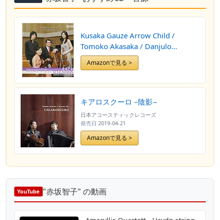
Kusaka Gauze Arrow Child /
Tomoko Akasaka / Danjulo
Ishizaka / Tomoki Kitamura - Bach:
Amazonで見る >
Goldberg Variations (String Trio
Version) / Schumann: Piano
Quartet [Japan CD] COCQ-85025
by Kusaka Gauze Arrow Child /
キアロスクーロ –陰影−
Tomoko Akasaka / Danjulo
日本アコースティックレコーズ
Ishizaka / Tomoki Kitamura
発売日
2019-04-21
Amazonで見る >
"赤坂智子" の動画
YouTube