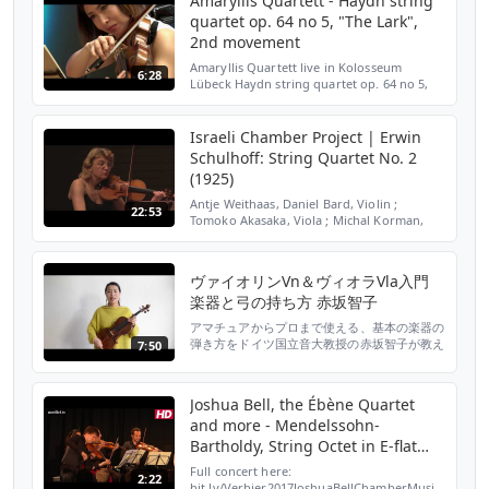
Amaryllis Quartett - Haydn string
quartet op. 64 no 5, "The Lark",
2nd movement
Amaryllis Quartett live in Kolosseum
6:28
Lübeck Haydn string quartet op. 64 no 5,
"The Lark" II. Adagio Gustav Frielinghaus,
violin Lena Sandoz, violin Tomoko Akasaka,
viola Yves Sa...
Israeli Chamber Project | Erwin
Schulhoff: String Quartet No. 2
(1925)
Antje Weithaas, Daniel Bard, Violin ;
22:53
Tomoko Akasaka, Viola ; Michal Korman,
Cello Live performance at Elma Arts Center,
Israel, January 5th, 2018 Video Production:
Culiner Crea...
ヴァイオリンVn＆ヴィオラVla入門
楽器と弓の持ち方 赤坂智子
アマチュアからプロまで使える、基本の楽器の
弾き方をドイツ国立音大教授の赤坂智子が教え
7:50
ます！
Joshua Bell, the Ébène Quartet
and more - Mendelssohn-
Bartholdy, String Octet in E-flat
Major
Full concert here:
2:22
bit.ly/Verbier2017JoshuaBellChamberMusicMendel