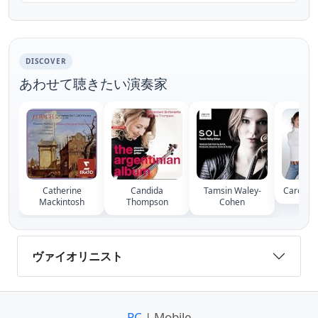
Definition television programme was
recorded in the Signet Library...
DISCOVER
あわせて聴きたい演奏家
Catherine
Candida
Tamsin Waley-
Caroline
Mackintosh
Thompson
Cohen
ヴァイオリニスト
PC
| Mobile