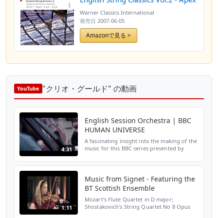
Warner Classics International
発売日
2007-06-05
Amazonで見る >
"クリオ・グールド" の動画
YouTube
English Session Orchestra | BBC
HUMAN UNIVERSE
A fascinating insight into the making of the
music for this BBC series presented by
4:31
Professor Brian Cox, composed by Philip
Sheppard featuring Dame Evelyn Glennie &
English Sess...
Music from Signet - Featuring the
BT Scottish Ensemble
Mozart's Flute Quartet in D major;
Shostakovich's String Quartet No 8 Opus
1:11
110. Duration: 37 minutes This High