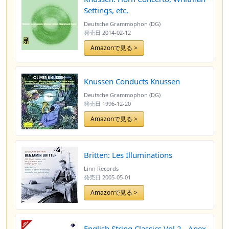
Settings, etc.
Deutsche Grammophon (DG)
発売日
2014-02-12
Amazonで見る >
Knussen Conducts Knussen
Deutsche Grammophon (DG)
発売日
1996-12-20
Amazonで見る >
Britten: Les Illuminations
Linn Records
発売日
2005-05-01
Amazonで見る >
English String Classics Vol.2 - Apex