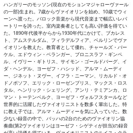
ハンガリーのモッソン(現在のモションマジャローヴァール
の一部)生まれ。7歳からヴァイオリンを始め、10歳でウィ
ーンへ渡った。バロック音楽から現代音楽まで幅広いレパ
ートリーを誇った。室内楽奏者としても高い評価を得てい
た。1890年代後半からから1930年代にかけて、ブカレス
ト、アムステルダム、フィラデルフィア、ベルリンでヴァ
イオリンを教えた。教育者として優れ、チャールズ・バー
ケル、エドウィン・ベランガー、ブロニスラフ・ギンペ
ル、イヴリー・ギトリス、サイモン・ゴールドバーグ、イ
ダ・ヘンデル、ヨーゼフ・ハシッド、アルマ・ムーディ
ー、ジネット・ヌヴー、イフラ・ニーマン、リカルド・オ
ドノポソフ、エリック・ローゼンブリス、マックス・ロス
タル、ヘンリック・シェリング、アンリ・テミアンカ、ロ
マン・トーテンベルク、ヨーゼフ・ヴォルフスタールなど
世界的に活躍したヴァイオリニストを数多く輩出した。特
に教え子では、アルマ・ムーディーを気に入っていた。数
少ない録音の中で、バッハの2台のためのヴァイオリン協
奏曲(第2ヴァイオリンはヨーゼフ・シゲティが担当)の録音
が高い評価を得ている。ヴァイオリニストのルイス・クラ