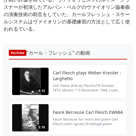
スナーが初演したアルバン・ベルグのヴァイオリン協奏曲
の演奏技術の助言をしていた。カールフレッシュ・スケー
ルシステムはヴァイオリンの基礎練習の方法として広く使
われるている。
"カール・フレッシュ" の動画
YouTube
Carl Flesch plays Weber-Kreisler :
Larghetto
Carl Flesch (Károly Flesch) (*9 October,
1873, Moson; †15 November, 1944, Luzer,
2:12
Switzerland) Between 1890 and 1894 Flesch
was a student of M.P.J. Marsick at the Paris
Conservat...
Faure Berceuse Carl Flesch EW68A
Faure Berceuse for violin and piano Carl
Flesch,violin Ignace Strasfogel,piano
3:10
Cat.num:EW68A Date:1929-4-5 We record
acoustic reproduction by gramophone