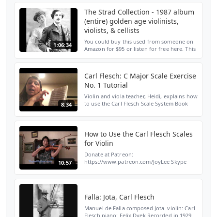
"Credenza" with one micr...
The Strad Collection - 1987 album
(entire) golden age violinists,
violists, & cellists
You could buy this used from someone on
1:06:34
Amazon for $95 or listen for free here. This
was a limited edition album produced by
the Strad Magazine in 1987 give to me by a
friend. A...
Carl Flesch: C Major Scale Exercise
No. 1 Tutorial
Violin and viola teacher, Heidi, explains how
to use the Carl Flesch Scale System Book
8:34
and demonstrates Exercise No. 1 in the key
of C Major- all on the G string. Please visit
s...
How to Use the Carl Flesch Scales
for Violin
Donate at Patreon:
https://www.patreon.com/JoyLee Skype
10:57
and FaceTime Violin Lessons:
topiaviolins@gmail.com BITCOIN
donations:
3PXsByWBkD4pFi6BiACvv5cjo5YRyX4y1D
Falla: Jota, Carl Flesch
PayPal Donation...
Manuel de Falla composed Jota. violin: Carl
Flesch piano: Felix Dyek Recorded in 1929