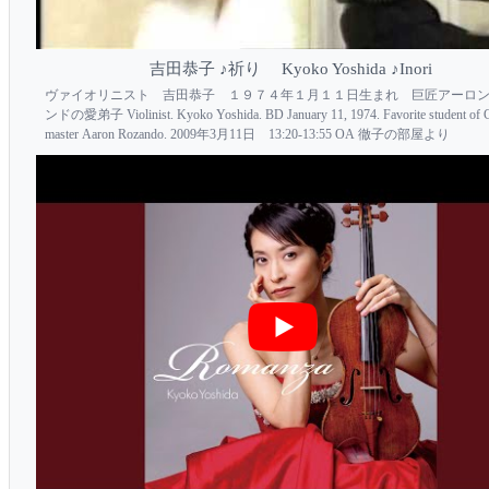
吉田恭子 ♪祈り Kyoko Yoshida ♪Inori
ヴァイオリニスト 吉田恭子 １９７４年１月１１日生まれ 巨匠アーロ
ンドの愛弟子 Violinist. Kyoko Yoshida. BD January 11, 1974. Favorite student of G
master Aaron Rozando. 2009年3月11日 13:20-13:55 OA 徹子の部屋より