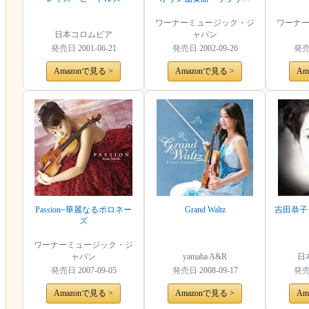
テ：ツィゴイネルワイゼン
ワーナーミュージック・ジ
ワーナ
日本コロムビア
ャパン
発売日
2001-06-21
発売日
2002-09-26
発
Amazonで見る >
Amazonで見る >
Am
Passion~華麗なるポロネー
Grand Waltz
吉田恭子
ズ
ワーナーミュージック・ジ
ャパン
yamaha A&R
日
発売日
2007-09-05
発売日
2008-09-17
発
Amazonで見る >
Amazonで見る >
Am