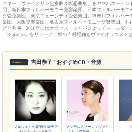
スキー：ヴァイオリン協奏曲＆瞑想曲集」をヤマハエーアン
団、新日本フィルハーモニー交響楽団、日本フィルハーモニ
ク管弦楽団、東京ニューシティ管弦楽団、神奈川フィルハー
楽団、大阪交響楽団、名古屋フィルハーモニー交響楽団、札
どと共演。2016年にはナクソス・ジャパンよりチャールダ
「Romanza」をリリース。娘の吉村妃鞠もヴァイオリニスト
"吉田恭子"
おすすめCD・音源
Amazon
ノルウェイの森/吉田恭子プ
メンデルスゾーン：ヴァイ
レイズ・ビートルズ
オリン協奏曲 サラサー