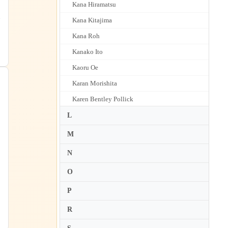
Kana Hiramatsu
エ
Kana Kitajima
Kana Roh
Kanako Ito
Kaoru Oe
Karan Morishita
Karen Bentley Pollick
Karen Briggs
L
Karen Gerbrecht
M
Karen Gomyo
N
Karen Kido
O
Karen Shakhgaldyan
P
Kari Hyunjoo Choo
R
Karin Adam
Karl Stobbe