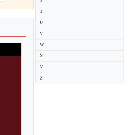
S
Karl Suske
T
Karolina Protsenko
U
Katalin Kokas
V
Katariina Maria Kits
W
Katarina Andreasson
Katarzyna Budnik-Galazka
X
Katarzyna Duda
Y
Kate Chruscicka
Z
Katerina Nazarova
Katharina Schmitz
Katharine Gowers
Katherine Lukey
Kathleen Parlow
Kathrin Ten Hagen