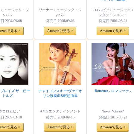
ーミュージック・ジ
ワーナーミュージック・ジ
コロムビアミュージック
ャパン
ャパン
ンタテインメント
売日
2004-09-08
発売日
2006-09-06
発売日
2001-06-21
azonで見る >
Amazonで見る >
Amazonで見る >
 プレイズ ザ・ビー
チャイコフスキー:ヴァイオ
Romanza - ロマンツァ -
トルズ
リン協奏曲&瞑想曲集
本コロムビア
AMGエンタテインメント
Naxos *classic*
売日
2009-03-18
発売日
2009-09-16
発売日
2016-03-23
azonで見る >
Amazonで見る >
Amazonで見る >