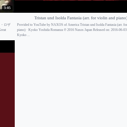
3:05
Tristan und Isolda Fantasia (arr. for violin and piano
ン・ロザ
Provided to YouTube by NAXOS of America Tristan und Isolda Fantasia (arr. for
reat
piano) · Kyoko Yoshida Romanza ℗ 2016 Naxos Japan Released on: 2016-06-03 
Kyoko ...