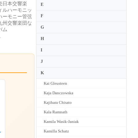
売日本交響楽
E
ィルハーモニッ
F
ハーモニー管弦
九州交響楽団な
G
バム
。
H
I
J
K
Kai Gleusteen
Kaja Danczowska
Kajihara Chisato
Kala Ramnath
Kamila Wasik-Janiak
Kamilla Schatz
ァ