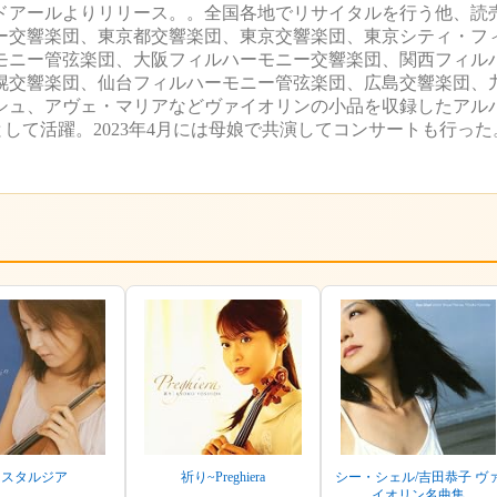
ドアールよりリリース。。全国各地でリサイタルを行う他、読
ー交響楽団、東京都交響楽団、東京交響楽団、東京シティ・フ
モニー管弦楽団、大阪フィルハーモニー交響楽団、関西フィル
幌交響楽団、仙台フィルハーモニー管弦楽団、広島交響楽団、
ーシュ、アヴェ・マリアなどヴァイオリンの小品を収録したアル
として活躍。2023年4月には母娘で共演してコンサートも行った
ノスタルジア
祈り~Preghiera
シー・シェル/吉田恭子 ヴ
イオリン名曲集