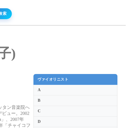
恭子)
ヴァイオリニスト
A
B
ッタン音楽院へ
C
ュー。2002
」、2007年
D
9年「チャイコフ