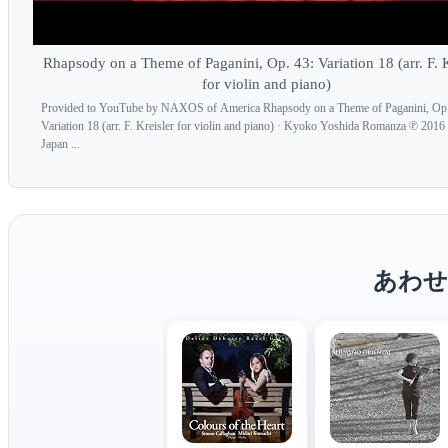
Rhapsody on a Theme of Paganini, Op. 43: Variation 18 (arr. F. K
for violin and piano)
Provided to YouTube by NAXOS of America Rhapsody on a Theme of Paganini, Op.
Variation 18 (arr. F. Kreisler for violin and piano) · Kyoko Yoshida Romanza ℗ 201
Japan ...
あわせ