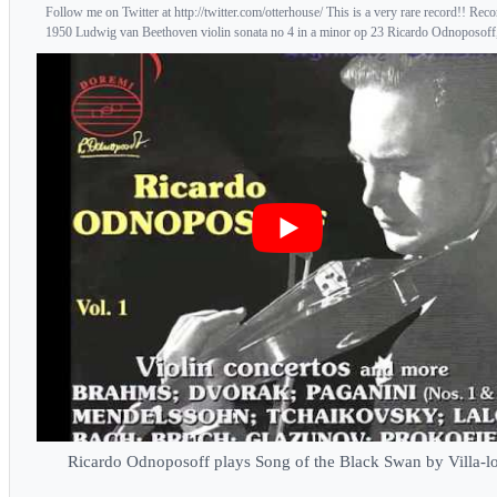
Follow me on Twitter at http://twitter.com/otterhouse/ This is a very rare record!! Rec
1950 Ludwig van Beethoven violin sonata no 4 in a minor op 23 Ricardo Odnoposoff, 
Ricardo Odnoposoff plays Song of the Black Swan by Villa-l