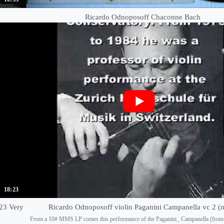
Ricardo Odnoposoff Chaconne Bach
18:23
 23 Very
Ricardo Odnoposoff violin Paganini Campanella vc 2 (n
From a 10# MMS LP comes this performance of the Paganini_ Campanella (from 