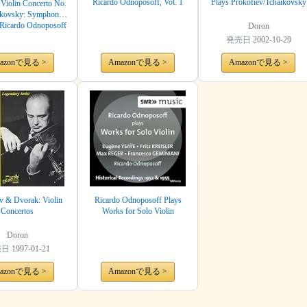
Ricardo Odnoposoff, Vol. 1
Plays Prokofiev/Tchaikovsky
 Violin Concerto No.
aikovsky: Symphony
 Ricardo Odnoposoff
Doron
発売日
2002-10-29
azonで見る >
Amazonで見る >
Amazonで見る >
v & Dvorak: Violin
Ricardo Odnoposoff Plays
Concertos
Works for Solo Violin
Doron
売日
1997-01-21
azonで見る >
Amazonで見る >