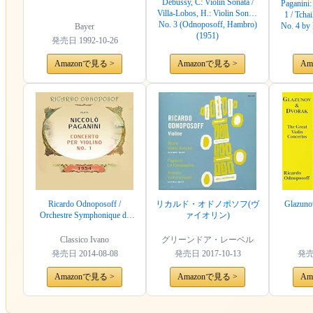
Debussy, C: Violin Sonata /
Paganini:
Villa-Lobos, H.: Violin Sonata
1 / Tch
No. 3 (Odnoposoff, Hambro)
No. 4 by
Bayer
(1951)
発売日
1992-10-26
Amazonで見る >
Amazonで見る >
Am
Ricardo Odnoposoff /
リカルド・オドノポソフ(ヴ
Glazuno
Orchestre Symphonique de
ァイオリン)
Radio-Genève play: Niccolò
Paganini, Concerto per violino
Classico Ivano
グリーンドア・レーベル
No. 1
発売日
2014-08-08
発売日
2017-10-13
発
Amazonで見る >
Amazonで見る >
Am