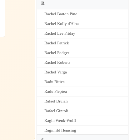
R
Rachel Barton Pine
Rachel Kolly d'Alba
Rachel Lee Priday
Rachel Patrick
Rachel Podger
Rachel Roberts
Rachel Varga
Radu Bitica
Radu Pieptea
Rafael Druian
Rafael Gintoli
Ragin Wenk-Wolff
Ragnhild Hemsing
Rainer Honeck