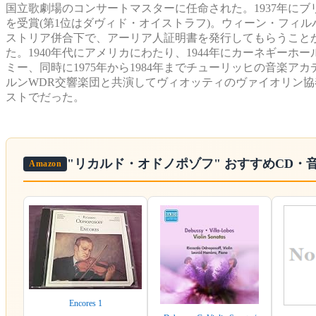
国立歌劇場のコンサートマスターに任命された。1937年に
を受賞(第1位はダヴィド・オイストラフ)。ウィーン・フィ
ストリア併合下で、アーリア人証明書を発行してもらうことが
た。1940年代にアメリカにわたり、1944年にカーネギーホー
ミー、同時に1975年から1984年までチューリッヒの音楽
ルンWDR交響楽団と共演してヴィオッティのヴァイオリン協
ストでだった。
"リカルド・オドノポゾフ"
おすすめCD・
Amazon
Encores 1