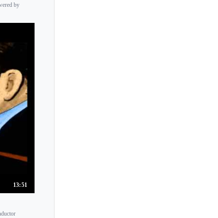
wered by
Rivka Golani
Riyoko Matsui
Robert Davidovici
Robert Mann
Robert McDuffie
Roberta Lioy
Roby Lakatos
Rodney Friend
Rodolfo Bonucci
Rodolphe Kreutzer
Rodrigo Puskas
Rohnie Tan
13:51
Roksana Kwasnikowska
Roland Daugareil
nductor