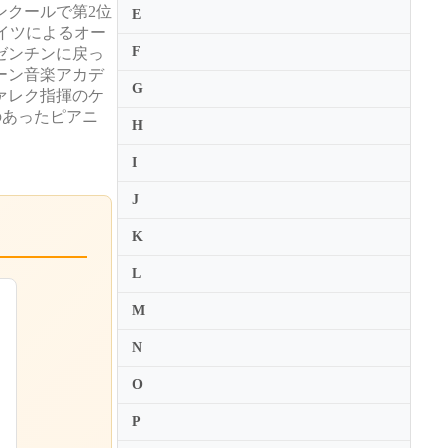
ンクールで第2位
E
イツによるオー
F
ゼンチンに戻っ
ィーン音楽アカデ
G
ァレク指揮のケ
のあったピアニ
H
I
J
K
L
M
N
O
P