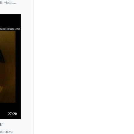
Richard Tognetti
, violin;...
Rie Kimura
Rieko Suzuki
Riisa Nakahara
Rika Masato
Rimma Benyumova
Rimma Sushanskaya
Rina Odera
Rino Kurata
Rintaro Omiya
Rio Arai
Rio Hagiwara
Ririko Nobirisaka
27:20
Ririko Takagi
ff
Risako Oshima
on curve.