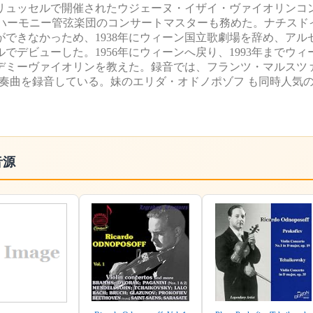
ブリュッセルで開催されたウジェーヌ・イザイ・ヴァイオリンコ
ルハーモニー管弦楽団のコンサートマスターも務めた。ナチスド
できなかっため、1938年にウィーン国立歌劇場を辞め、アル
ルでデビューした。1956年にウィーンへ戻り、1993年までウ
アカデミーヴァイオリンを教えた。録音では、フランツ・マルスツ
奏曲を録音している。妹のエリダ・オドノポゾフ も同時人気
音源