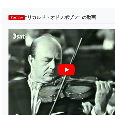
"リカルド・オドノポゾフ"
の動画
YouTube