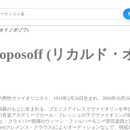
ルド・オドノポゾフ)
Odnoposoff (リカ
ンチンの男性ヴァイオリニスト。1914年2月24日生まれ。2004年10月2
両親のもとに生まれる。ブエノスアイレスでヴァイオリンを学
リンの音楽アカデミーでカール・フレッシュの下でヴァイオリンの
リヒ・クライバー指揮のウィーン・フィルハーモニー管弦楽団と
Krauss(クレメンス・クラウス)によりオーディションなしで、弱冠