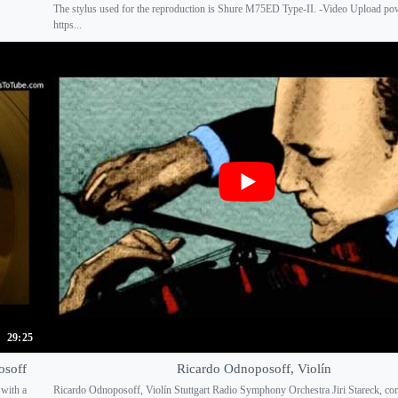
The stylus used for the reproduction is Shure M75ED Type-II. -Video Upload po
https...
29:25
osoff
Ricardo Odnoposoff, Violín
with a
Ricardo Odnoposoff, Violín Stuttgart Radio Symphony Orchestra Jiri Stareck, co