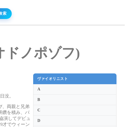
ルド・オドノポゾフ)
ヴァイオリニスト
A
6日没。
B
び、両親と兄弟
C
研鑽を積み、パ
協演してデビュ
D
19才でウィーン