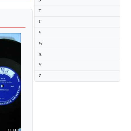
S
Rainer Kuchl
T
Rainer Kussmaul
U
Ran Matsumoto
V
Raphael Bronstein
W
Raphael Klayman
X
Raphaelle Moreau
Ray Chen
Y
Ray Iwazumi
Z
Razvan Stoica
Rebecca Brown
Rebekka Hartmann
Regina Carter
Regina Strinasacchi
Regis Pasquier
14:31