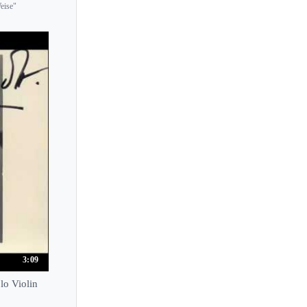
Roland Roberts
eise"
Roman Kim
Roman Totenberg
Romuald Grimbert-Barre
Rosalie Macmillan
Rosalind Ventris
Rosanne Philippens
Rosenna East
Rostislav Dubinsky
Roxana Pavel Goldstein
Rudens Turku
Rudiger Lotter
Rudolf Koelman
3:09
Ruggiero Ricci
lo Violin
Rupert Guenther