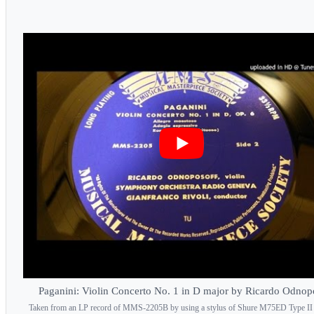
Paganini: Violin Concerto No. 1 in D major by Ricardo Odnop
Taken from an LP record of MMS-2205B by using a stylus of Shure M75ED Type II 