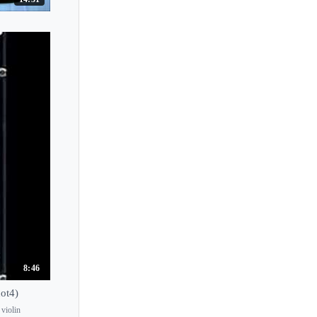
Reiko Otani
Reiko Watanabe
Remus Azoitei
Renato Zanettovich
Renato de Barbieri
Renaud Capucon
Renee Chemet
Rennosuke Fukuda
Retaw
Ribon Aida
Ricardo Herz
Ricardo Odnoposoff
8:46
Riccardo Minasi
ot4)
Richard Luby
violin