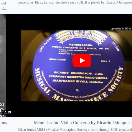
concerto nr 4)(sic, it's vc2, the sleeve says vc4). It is played by Ricardo Odnoposoff
orded
vi...
2:39
obos
Mendelssohn: Violin Concerto by Ricardo Odnoposo
Taken from a MMS (Musical Masterpiece Society) record through COL equalizati