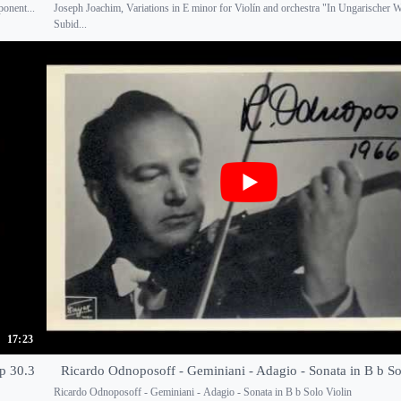
ponent...
Joseph Joachim, Variations in E minor for Violín and orchestra "In Ungarischer W
Subid...
17:23
p 30.3
Ricardo Odnoposoff - Geminiani - Adagio - Sonata in B b So
Ricardo Odnoposoff - Geminiani - Adagio - Sonata in B b Solo Violin