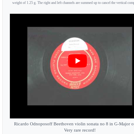
weight of 1.25 g. The right and left channels are summed up to cancel the vertical com
Ricardo Odnoposoff Beethoven violin sonata no 8 in G-Major o
Very rare record!