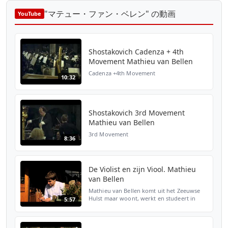
"マテュー・ファン・ベレン" の動画
YouTube
Shostakovich Cadenza + 4th
Movement Mathieu van Bellen
Cadenza +4th Movement
10:32
Shostakovich 3rd Movement
Mathieu van Bellen
3rd Movement
8:36
De Violist en zijn Viool. Mathieu
van Bellen
Mathieu van Bellen komt uit het Zeeuwse
Hulst maar woont, werkt en studeert in
5:57
Berlijn. Een violist met groot talent en
vanzelfsprekend een grote liefde voor zijn
viool. Slimfil...