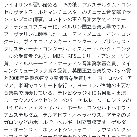
ァイオリンを習い始める。その後、アムステルダム・コン
セルヴァトワールとマンチェスターのチェサム音楽院でヤ
ン・レプコに師事。ロンドンの王立音楽大学でイツァー
ク・ラシュコフスキーに、ベルリン国立音楽大学でウル
フ・ヴァリンに師事した。ユーディ・メニューイン・コン
クール、ヴィエニアフスキー・コンクール、プリンセス・
クリスティーナ・コンクール、オスカー・バック・コンク
ールの受賞者であり、MBF、RPSエミリー・アンダーソン
賞、フィルハーモニア・マーティン音楽奨学基金賞、メイ
キングミュージック賞を受賞。英国王立音楽院でバッハ賞
と2008年最優秀弦楽器奏者賞を受賞した。ヨーロッパ、ア
ジア、米国でコンサートを行い、ヨーロッパ各地の主要な
音楽祭で演奏している。テレビやラジオにも何度も出演
し、サウスバンクセンターのパーセルルーム、ロンドンの
ロイヤル・フェスティバル・ホール、コンセルトヘボウ・
アムステルダム、テルアビブ・オペラハウス、アテネのメ
ガロンなどのホールで、ベルギー国立管弦楽団、ゲルダ
ー・オーケスト、ホランドシンフォニア、サウスバンクシ
ンフォニア、カメラータアテナなどのオーケストラと共演