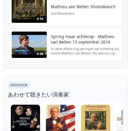
Mathieu van Bellen Shostakovich
2nd Movement
6:54
Spring maar achterop - Mathieu
van Bellen 13 september 2016
In deze aflevering springen we achterop bij
violist Mathieu van Bellen. Hij laat ons op
5:08
de fiets zijn mooiste plekjes in Zeeland zien.
Wij springen bij hem achterop en fietsen
n...
DISCOVER
あわせて聴きたい演奏家