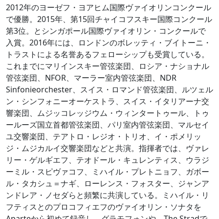
2012年のヨーゼフ・ヨアヒム国際ヴァイオリンコンクール
で優勝。2015年、第15回チャイコフスキー国際コンクール
第3位。とシンガポール国際ヴァイオリン・コンクールで
入賞。2016年には、ロンドンのボレッティ・ブイトーニ・
トラストによる名誉あるフェローシップも受賞している。
これまでにマリインスキー管弦楽団、ロシア・ナショナル
管弦楽団、NFOR、マーラー室内管弦楽団、NDR
Sinfonieorchester、スイス・ロマンド管弦楽団、ルツェル
ン・シンフォニーオーケストラ、スイス・イタリアーナ交
響楽団、ムジッコレッジウム・ウィンタートゥール、トゥ
ールーズ国立首都管弦楽団、パリ室内管弦楽団、マルセイ
ユ交響楽団、テアトロ・レジオ・トリオ、イ・ポメリッ
ジ・ムジカルイ交響楽団などと共演。指揮者では、ヴァレ
リー・ゲルギエフ、テオドール・キュレンティス、ウラジ
ーミル・スピヴァコフ、ミハイル・プレトニョフ、ガボー
ル・タカシュ＝ナギ、ローレンス・フォスター、ジャンア
ンドレア・ノセダらと頻繁に共演している。ミハイル・リ
フティスとのプロコフィエフのヴァイオリン・ソナタを
Aparteから初めて録音し、グラモフォンや、The Stradで