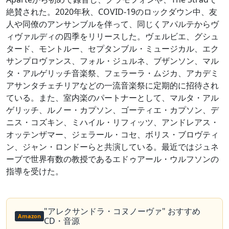
絶賛された。2020年秋、COVID-19のロックダウン中、友
人や同僚のアンサンブルを伴って、同じくアパルテからヴ
ィヴァルディの四季をリリースした。ヴェルビエ、グシュ
タード、モントルー、セプタンブル・ミュージカル、エク
サンプロヴァンス、フォル・ジュルネ、ブザンソン、マル
タ・アルゲリッチ音楽祭、フェラーラ・ムジカ、アカデミ
アサンタチェチリアなどの一流音楽祭に定期的に招待され
ている。また、室内楽のパートナーとして、マルタ・アル
ゲリッチ、ルノー・カプソン、ゴーティエ・カプソン、デ
ニス・コズキン、ミハイル・リフィッツ、アンドレアス・
オッテンザマー、ジェラール・コセ、ボリス・ブロヴティ
ン、ジャン・ロンドーらと共演している。最近ではジュネ
ーブで世界有数の教授であるエドゥアール・ウルフソンの
指導を受けた。
"アレクサンドラ・コヌノーヴァ" おすすめ
Amazon
CD・音源