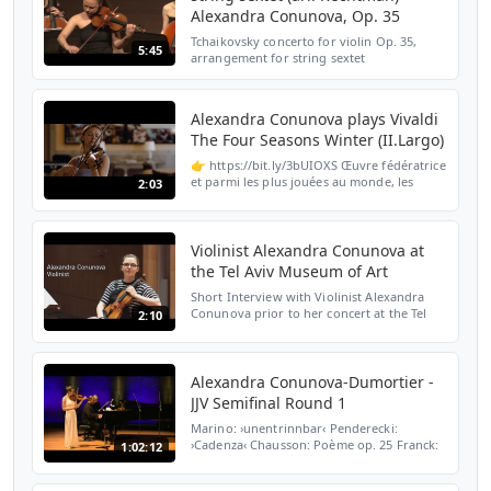
Alexandra Conunova, Op. 35
Tchaikovsky concerto for violin Op. 35,
5:45
arrangement for string sextet
accompaniment. Arranged by Mordechai
Rechtman. More information regarding the
arrangement: www.ilanrechtman...
Alexandra Conunova plays Vivaldi
The Four Seasons Winter (II.Largo)
👉 https://bit.ly/3bUIOXS Œuvre fédératrice
et parmi les plus jouées au monde, les
2:03
Quatre Saisons célèbrent la force de la
nature. La violoniste Alexandra Conunova,
lauréate du ...
Violinist Alexandra Conunova at
the Tel Aviv Museum of Art
Short Interview with Violinist Alexandra
Conunova prior to her concert at the Tel
2:10
Aviv Museum of Art. June 2019. Video by
Gilad Shabani | Kubizem video. Ilan
Rechtman, series mu...
Alexandra Conunova-Dumortier -
JJV Semifinal Round 1
Marino: ›unentrinnbar‹ Penderecki:
›Cadenza‹ Chausson: Poème op. 25 Franck:
1:02:12
Sonata for violin and piano FWV 8