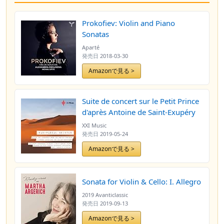
Prokofiev: Violin and Piano
Sonatas
Aparté
発売日
2018-03-30
Amazonで見る >
Suite de concert sur le Petit Prince
d'après Antoine de Saint-Exupéry
XXI Music
発売日
2019-05-24
Amazonで見る >
Sonata for Violin & Cello: I. Allegro
2019 Avanticlassic
発売日
2019-09-13
Amazonで見る >