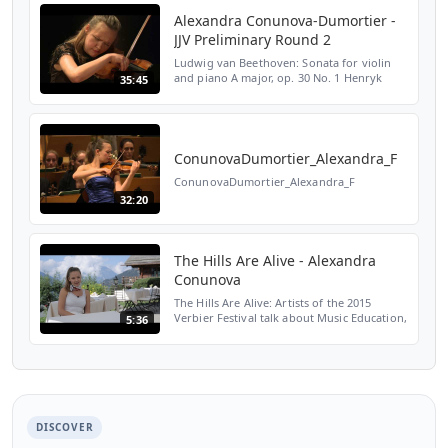
Alexandra Conunova-Dumortier -
JJV Preliminary Round 2
Ludwig van Beethoven: Sonata for violin
and piano A major, op. 30 No. 1 Henryk
35:45
Wieniawski: Thème original varié, op. 15
ConunovaDumortier_Alexandra_F
ConunovaDumortier_Alexandra_F
32:20
The Hills Are Alive - Alexandra
Conunova
The Hills Are Alive: Artists of the 2015
Verbier Festival talk about Music Education,
5:36
Great Conductors and their personal
experience with Verbier, in the place of
their choice.
DISCOVER