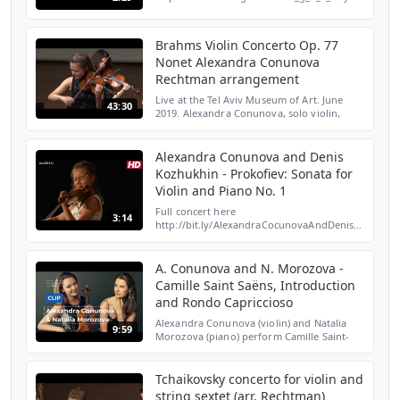
Brahms Violin Concerto Op. 77
Nonet Alexandra Conunova
Rechtman arrangement
Live at the Tel Aviv Museum of Art. June
43:30
2019. Alexandra Conunova, solo violin,
Brahms Violin Concerto Op. 77
arrangement for string nonet by
Mordechai Rechtman and Ilan Rechtma...
Alexandra Conunova and Denis
Kozhukhin - Prokofiev: Sonata for
Violin and Piano No. 1
Full concert here
3:14
http://bit.ly/AlexandraCocunovaAndDenisKozhukhi
Subscribe to our channel for more videos
http://bit.ly/SubscribeToMedicitv Sergei
Prokofiev: Sonata for Violin...
A. Conunova and N. Morozova -
Camille Saint Saëns, Introduction
and Rondo Capriccioso
Alexandra Conunova (violin) and Natalia
9:59
Morozova (piano) perform Camille Saint-
Saëns, Introduction and Rondo Capriccioso
during the live concert of Classeek Winter
Festival 201...
Tchaikovsky concerto for violin and
string sextet (arr. Rechtman)