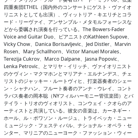
四重奏団ETHEL（国内外のコンサートにゲスト・ヴァイオ
リニストとしても出演）、ヴィットリア・キエリチとコラ
ード・リーヴァイ、アンサンブル・メタモルフォーシスな
どから委嘱され演奏を行っている。The Bowers-Fader
Voice and Guitar Duo、ピアニストのKathleen Supove、
Vicky Chow、Danica Borisavljevic、Jed Distler、Marvin
Rosen、Mary Schallhorn、Victor Manuel Morales、
Terezija Cukrov、Marco Dalpane、Jasna Popovic、
Lenka Petrovic、とマリヤ・イリッチ、ヴァイオリニスト
のケヴィン・マクマホンとマリアナ・エルナンデス、チェ
リストのジャッキー・ルートヴィヒ、打楽器奏者のシェー
ン・シャナハン、フルート奏者のアンナ・ウレイ、コント
ラバス奏者の岡本聡（NYフィルハーモニー管弦楽団）とバ
テイラ・トリオのヴィオリスト、コンウェイ・クオらのア
ーティストと共演している。彼女の音楽は、カーネギー・
ホール、ル・ポワソン・ルージュ、トライベッカ・ニュー
ミュージック・フェスティバル、ナショナル・オペラ・セ
ンター、マリニアのニューヨーク・ファッション・ウィー