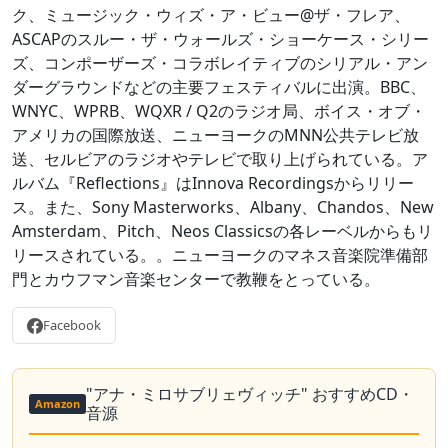
ク、ミュージック・ウィズ・ア・ビュー@ザ・フレア、
ASCAPのスルー・ザ・ウォールズ・ショーケース・シリー
ズ、コンポーザーズ・コラボレイティブのシリアル・アン
ダーグラウンドなどの主要フェスティバルに出演。BBC、
WNYC、WPRB、WQXR / Q2のラジオ局、ボイス・オブ・
アメリカの国際放送、ニューヨークのMNN公共テレビ放
送、セルビアのラジオやテレビで取り上げられている。ア
ルバム『Reflections』はInnova Recordingsからリリー
ス。また、Sony Masterworks、Albany、Chandos、New
Amsterdam、Pitch、Neos Classicsの各レーベルからもリ
リースされている。。ニューヨークのマネス音楽院準備部
門とカウフマン音楽センターで教鞭をとっている。
Facebook
"アナ・ミロサブリェヴィッチ" おすすめCD・
Amazon
音源