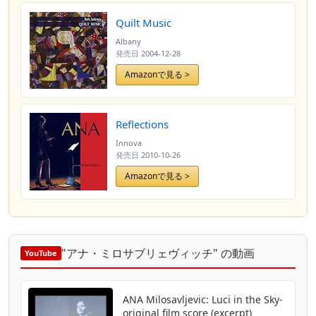
Quilt Music
Albany
発売日
2004-12-28
Amazonで見る >
Reflections
Innova
発売日
2010-10-26
Amazonで見る >
"アナ・ミロサブリェヴィッチ" の動画
YouTube
ANA Milosavljevic: Luci in the Sky-
original film score (excerpt)