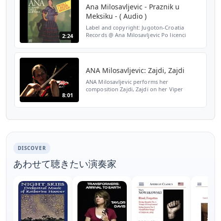
Audio...
Ana Milosavljevic - Praznik u
Meksiku - ( Audio )
Label and copyright: Jugoton-Croatia
Records @ Ana Milosavljevic Po licenci
2:24
Jugoton - Croatia Records doo
http://www.goldprodukcija.com
https://www.facebook.com/pages/Gold-
Audio...
ANA Milosavljevic: Zajdi, Zajdi
ANA Milosavljevic performs her
composition Zajdi, Zajdi on her Viper
8:01
electric violin.The Stone, New York City, May
25, 2011.Video by Yuko Takebe. ANA's
comments: Zajdi, Zajdi (p...
DISCOVER
あわせて聴きたい演奏家