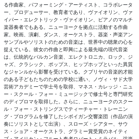
る作曲家、パフォーミング・アーティスト、コラボレータ
ー、プロデューサー、教育者であり、ヴァイオリン、ヴァ
イパー・エレクトリック・ヴァイオリン、ピアノのマルチ
楽器奏者でもある。ニューヨークを拠点に活動する作曲
家。映画、演劇、ダンス、オーケストラ、器楽・声楽アン
サンブルやソリストのための音楽は、世界中の聴衆の心を
捉えている。彼女の作曲と即興による最先端の現代音楽
は、伝統的なバルカン音楽、エレクトロニカ、ロック、ジ
ャズ、クラシック、ポップス、ヒップホップといった異質
なジャンルから影響を受けている。クプリヤの音楽的才能
のある子どもたちのための学校に通い、ノヴィ・サド大学
芸術アカデミーで学士号を取得、マネス・カレッジ・ニュ
ー・スクール・フォー・ミュージックで修士号と専門研究
のディプロマを取得した。さらに、ニューヨークのスクー
ル・フォー・ストリングスでティーチャー・トレーニン
グ・プログラムを修了したシボイガン交響楽団（作品の演
奏にソリストとして出演）、スローズ・シアター、サウ
ス・ショア・オーケストラ、グラミー賞受賞のネイティ
ブ・アメリカン・フルート奏者ロバート・ミラバル、弦楽