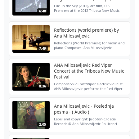
Luci in the Sky (2012), art film, U.S.
Premiere at the 2012 Tribeca New Music
6:48
Festival.Original music composed,
performed, and produced by ANA
Milosavljevic; Concept by Vittoria...
Reflections (world premiere) by
Ana Milosavljevic
Reflections (World Premiere) for violin and
piano Composer: Ana Milosavljevic
7:49
Performers: Ana Milosavljevic, violin Jasna
Popovic, piano Premiered in New York City,
May 10, 2009...
ANA Milosavljevic Red Viper
Concert at the Tribeca New Music
Festival
Composer/Violinist/Viper electric violinist
8:36
ANA Milosavljevic performs the Red Viper
concert at the Tribeca New Music Festival,
May 18, 2012 at the Cell in NYC. The
program is (...
Ana Milosavljevic - Poslednja
pesma - ( Audio )
Label and copyright: Jugoton-Croatia
Records @ Ana Milosavljevic Po licenci
2:05
Jugoton - Croatia Records doo
http://www.goldprodukcija.com
https://www.facebook.com/pages/Gold-