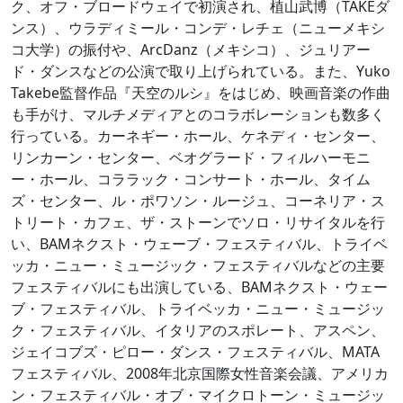
ク、オフ・ブロードウェイで初演され、植山武博（TAKEダ
ンス）、ウラディミール・コンデ・レチェ（ニューメキシ
コ大学）の振付や、ArcDanz（メキシコ）、ジュリアー
ド・ダンスなどの公演で取り上げられている。また、Yuko
Takebe監督作品『天空のルシ』をはじめ、映画音楽の作曲
も手がけ、マルチメディアとのコラボレーションも数多く
行っている。カーネギー・ホール、ケネディ・センター、
リンカーン・センター、ベオグラード・フィルハーモニ
ー・ホール、コララック・コンサート・ホール、タイム
ズ・センター、ル・ポワソン・ルージュ、コーネリア・ス
トリート・カフェ、ザ・ストーンでソロ・リサイタルを行
い、BAMネクスト・ウェーブ・フェスティバル、トライベ
ッカ・ニュー・ミュージック・フェスティバルなどの主要
フェスティバルにも出演している、BAMネクスト・ウェー
ブ・フェスティバル、トライベッカ・ニュー・ミュージッ
ク・フェスティバル、イタリアのスポレート、アスペン、
ジェイコブズ・ピロー・ダンス・フェスティバル、MATA
フェスティバル、2008年北京国際女性音楽会議、アメリカ
ン・フェスティバル・オブ・マイクロトーン・ミュージッ